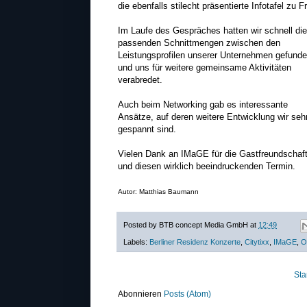
die ebenfalls stilecht präsentierte Infotafel zu Fr
Im Laufe des Gespräches hatten wir schnell die
passenden Schnittmengen zwischen den
Leistungsprofilen unserer Unternehmen gefund
und uns für weitere gemeinsame Aktivitäten
verabredet.
Auch beim Networking gab es interessante
Ansätze, auf deren weitere Entwicklung wir seh
gespannt sind.
Vielen Dank an IMaGE für die Gastfreundschaf
und diesen wirklich beeindruckenden Termin.
Autor: Matthias Baumann
Posted by
BTB concept Media GmbH
at
12:49
Labels:
Berliner Residenz Konzerte
,
Citytixx
,
IMaGE
,
O
Sta
Abonnieren
Posts (Atom)