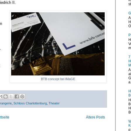
iedrich II.
s
G
A
H
en
O
P
H
V
m
r
7
H
M
t
A
a
G
BTB concept bei IMaGE
a.
H
B
H
rangerie
,
Schloss Charlottenburg
,
Theater
B
H
B
rtseite
Ältere Posts
W
K
E