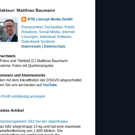
akteur: Matthias Baumann
BTB concept Media GmbH
Presseartikel, Fachartikel, Public
Relations, Social Media, Internet-
Lösungen, Individual-Software,
Datenbank-Systeme
Impressum
|
Datenschutz
dnachweis
 Fotos und Titelbild (C) Matthias Baumann
nahme: Fotos mit Quellenangabe
metare und Abonnements
en mit dem Inkrafttreten der DSGVO abgeschaltet.
en Sie uns am besten auf
YouTube
.
 Profil vollständig anzeigen
iebte Artikel
räzisionsgewehr G82 bei der Jägertruppe
as G82 wiegt knapp 13 kg und hat eine maximale
ampfentfernung von 1.800 Metern. Die
ampfentfernung ergibt sich durch die