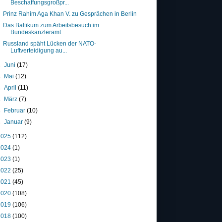
Beschaffungsgroßpr...
Prinz Rahim Aga Khan V. zu Gesprächen in Berlin
Das Baltikum zum Arbeitsbesuch im
Bundeskanzleramt
Russland späht Lücken der NATO-
Luftverteidigung au...
►
Juni
(17)
►
Mai
(12)
►
April
(11)
►
März
(7)
►
Februar
(10)
►
Januar
(9)
2025
(112)
2024
(1)
2023
(1)
2022
(25)
2021
(45)
2020
(108)
2019
(106)
2018
(100)