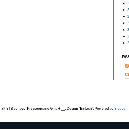
►
►
►
►
►
►
►
RSS
@ BTB concept Presseorgane GmbH __. Design "Einfach". Powered by
Blogger
.