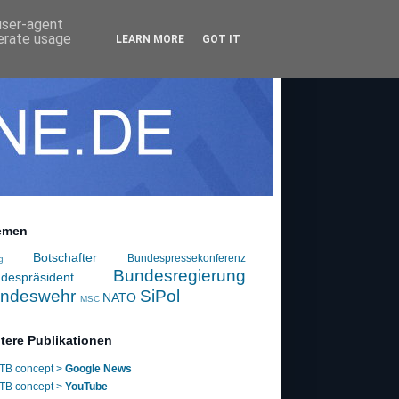
 user-agent
nerate usage
LEARN MORE
GOT IT
emen
Botschafter
Bundespressekonferenz
g
Bundesregierung
despräsident
ndeswehr
SiPol
NATO
MSC
tere Publikationen
TB concept >
Google News
TB concept >
YouTube