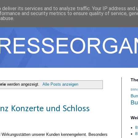
deliver its services and to analyze traffic. Your IP address and
formance and security metrics to ensure quality of service, ge
 abuse.
Th
rie
werden angezeigt.
Alle Posts anzeigen
BMV
Bun
Bu
enz Konzerte und Schloss
Wei
B
B
nd Wirkungsstätten unserer Kunden kennengelernt. Besonders