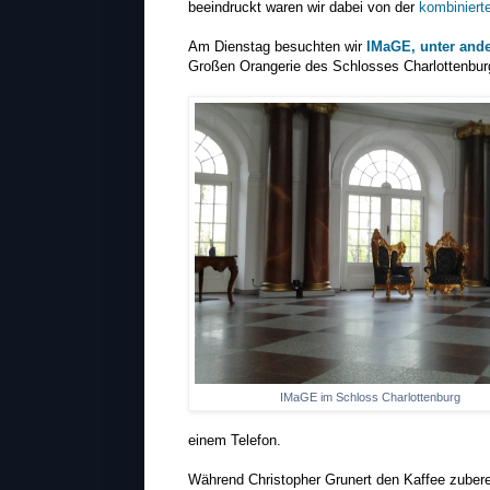
beeindruckt waren wir dabei von der
kombinierte
Am Dienstag besuchten wir
IMaGE, unter ande
Großen Orangerie des Schlosses Charlottenbur
IMaGE im Schloss Charlottenburg
einem Telefon.
Während Christopher Grunert den Kaffee zuberei