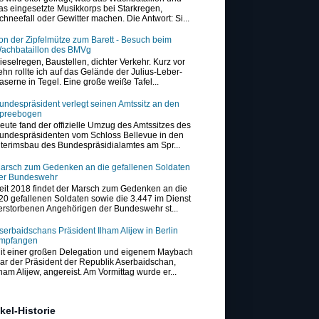
as eingesetzte Musikkorps bei Starkregen,
chneefall oder Gewitter machen. Die Antwort: Si...
on der Zipfelmütze zum Barett - Besuch beim
achbataillon des BMVg
ieselregen, Baustellen, dichter Verkehr. Kurz vor
ehn rollte ich auf das Gelände der Julius-Leber-
aserne in Tegel. Eine große weiße Tafel...
undespräsident verlegt seinen Amtssitz an den
preebogen
eute fand der offizielle Umzug des Amtssitzes des
undespräsidenten vom Schloss Bellevue in den
nterimsbau des Bundespräsidialamtes am Spr...
arsch zum Gedenken an die gefallenen Soldaten
er Bundeswehr
eit 2018 findet der Marsch zum Gedenken an die
20 gefallenen Soldaten sowie die 3.447 im Dienst
erstorbenen Angehörigen der Bundeswehr st...
serbaidschans Präsident Ilham Alijew in Berlin
mpfangen
it einer großen Delegation und eigenem Maybach
ar der Präsident der Republik Aserbaidschan,
lham Alijew, angereist. Am Vormittag wurde er...
ikel-Historie