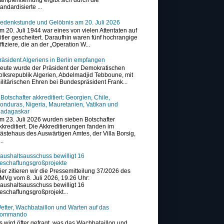
tandardisierte ...
edenkstunde und Gelöbnis am 20. Juli 2026
m 20. Juli 1944 war eines von vielen Attentaten auf
itler gescheitert. Daraufhin waren fünf hochrangige
ffiziere, die an der „Operation W...
räsident Algeriens in Berlin empfangen
eute wurde der Präsident der Demokratischen
olksrepublik Algerien, Abdelmadjid Tebboune, mit
ilitärischen Ehren bei Bundespräsident Frank...
 Botschafter akkreditiert: Georgien, Chile,
onduras, Nigeria, Mauretanien, Vatikan und
adagaskar
m 23. Juli 2026 wurden sieben Botschafter
kkreditiert. Die Akkreditierungen fanden im
ästehaus des Auswärtigen Amtes, der Villa Borsig,
..
aushaltsausschuss bewilligt 16
eschaffungsgroßprojekte
ier zitieren wir die Pressemitteilung 37/2026 des
MVg vom 8. Juli 2026, 19.26 Uhr:
aushaltsausschuss bewilligt 16
eschaffungsgroßprojekt...
etter, Wachbataillon und Warten auf das
ommando
s wird öfter gefragt, was das Wachbataillon und