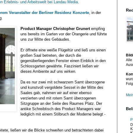
n Erlebnis- und Arbeitswelt bei
Landau Media
.
Red
rem Veranstalter der Berliner Residenz Konzerte
, in der
g.
Product Manager Christopher Grunert
empfing
uns bereits im Garten vor der Orangerie und führte
uns zur Mitte des Gebäudes.
Er öffnete eine weiße Flügeltür und ließ uns einen
großen Saal betreten, der durch die
Bil
Alle
gegenüberliegenden Fenster einen Einblick in den
Aus
Schlossgarten gewährte. Fasziniert ließen wir
dieses Ambiente auf uns wirken.
Kom
wurd
Da es nur zwei mit schwarzem Samt überzogene
Folg
und kunstvoll vergoldete Sessel in der Mitte des
Saales gab, nahmen wir auf einer ebenso
Mein
verzierten und mit rotem Samt überzogenen
Sitzgruppe an der Seite des Raumes Platz. Der
Bel
antike Schreibtisch des Product Managers war
lediglich mit einem Stilbruch der Moderne belegt -
P
D
K
tete, ließen wir die Blicke schweifen und betrachteten dabei
K