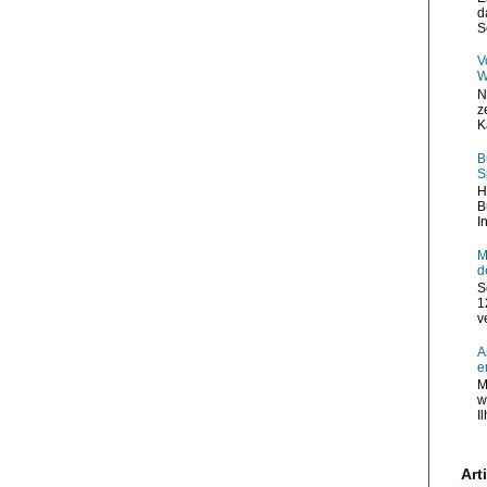
d
S
V
W
N
z
K
B
S
H
B
I
M
d
S
1
v
A
e
M
w
I
Art