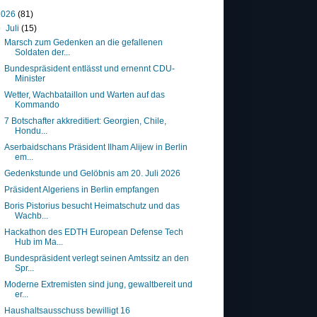
2026
(81)
▼
Juli
(15)
Marsch zum Gedenken an die gefallenen
Soldaten der...
Bundespräsident entlässt und ernennt CDU-
Minister
Wetter, Wachbataillon und Warten auf das
Kommando
7 Botschafter akkreditiert: Georgien, Chile,
Hondu...
Aserbaidschans Präsident Ilham Alijew in Berlin
em...
Gedenkstunde und Gelöbnis am 20. Juli 2026
Präsident Algeriens in Berlin empfangen
Boris Pistorius besucht Heimatschutz und das
Wachb...
Hackathon des EDTH European Defense Tech
Hub im Ma...
Bundespräsident verlegt seinen Amtssitz an den
Spr...
Moderne Extremisten sind jung, gewaltbereit und
er...
Haushaltsausschuss bewilligt 16