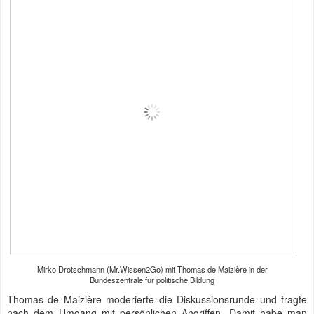
Mirko Drotschmann (Mr.Wissen2Go) mit Thomas de Maizière in der
Bundeszentrale für politische Bildung
Thomas de Maizière moderierte die Diskussionsrunde und fragte
nach dem Umgang mit persönlichen Angriffen. Damit habe man