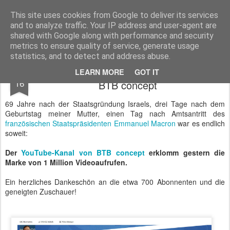
BTB concept Media GmbH
Presseberichte zu Bundespolitik, Diplomatie, Sicherheitspolitik, Wirtschaft, Fahrzeugtechnik und IT - Pressedienst, Fachartikel, Bildredaktion, O-Ton-Videos
This site uses cookies from Google to deliver its services
and to analyze traffic. Your IP address and user-agent are
shared with Google along with performance and security
metrics to ensure quality of service, generate usage
statistics, and to detect and address abuse.
Die erste Million im YouTube-Kanal von
MAY
LEARN MORE
GOT IT
16
BTB concept
69 Jahre nach der Staatsgründung Israels, drei Tage nach dem
Geburtstag meiner Mutter, einen Tag nach Amtsantritt des
französischen Staatspräsidenten Emmanuel Macron
war es endlich
soweit:
Der
YouTube-Kanal von BTB concept
erklomm gestern die
Marke von 1 Million Videoaufrufen.
Ein herzliches Dankeschön an die etwa 700 Abonnenten und die
geneigten Zuschauer!