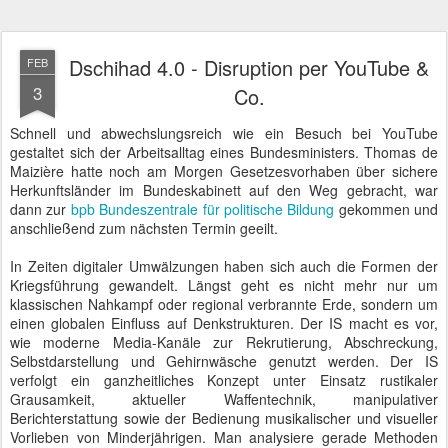
Dschihad 4.0 - Disruption per YouTube &
FEB
3
Co.
Schnell und abwechslungsreich wie ein Besuch bei YouTube
gestaltet sich der Arbeitsalltag eines Bundesministers. Thomas de
Maizière hatte noch am Morgen Gesetzesvorhaben über sichere
Herkunftsländer im Bundeskabinett auf den Weg gebracht, war
dann zur
bpb Bundeszentrale für politische Bildung
gekommen und
anschließend zum nächsten Termin geeilt.
In Zeiten digitaler Umwälzungen haben sich auch die Formen der
Kriegsführung gewandelt. Längst geht es nicht mehr nur um
klassischen Nahkampf oder regional verbrannte Erde, sondern um
einen globalen Einfluss auf Denkstrukturen. Der IS macht es vor,
wie moderne Media-Kanäle zur Rekrutierung, Abschreckung,
Selbstdarstellung und Gehirnwäsche genutzt werden. Der IS
verfolgt ein ganzheitliches Konzept unter Einsatz rustikaler
Grausamkeit, aktueller Waffentechnik, manipulativer
Berichterstattung sowie der Bedienung musikalischer und visueller
Vorlieben von Minderjährigen. Man analysiere gerade Methoden