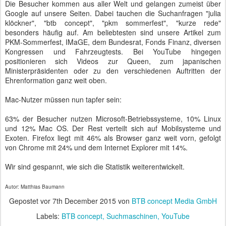
Die Besucher kommen aus aller Welt und gelangen zumeist über
Google auf unsere Seiten. Dabei tauchen die Suchanfragen "julia
klöckner", "btb concept", "pkm sommerfest", "kurze rede"
besonders häufig auf. Am beliebtesten sind unsere Artikel zum
PKM-Sommerfest, IMaGE, dem Bundesrat, Fonds Finanz, diversen
Kongressen und Fahrzeugtests. Bei YouTube hingegen
positionieren sich Videos zur Queen, zum japanischen
Ministerpräsidenten oder zu den verschiedenen Auftritten der
Ehrenformation ganz weit oben.
Mac-Nutzer müssen nun tapfer sein:
63% der Besucher nutzen Microsoft-Betriebssysteme, 10% Linux
und 12% Mac OS. Der Rest verteilt sich auf Mobilsysteme und
Exoten. Firefox liegt mit 46% als Browser ganz weit vorn, gefolgt
von Chrome mit 24% und dem Internet Explorer mit 14%.
Wir sind gespannt, wie sich die Statistik weiterentwickelt.
Autor: Matthias Baumann
Gepostet vor
7th December 2015
von
BTB concept Media GmbH
Labels:
BTB concept
Suchmaschinen
YouTube