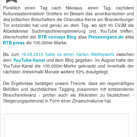
Pünktlich einen Tag nach Nikolaus, einen Tag, nachdem
Kulturstaatsministerin Grütters im Beisein des amerikanischen und
des britischen Botschafters die Chanukka-Kerze am Brandenburger
Tor entzündet hat und genau an dem Tag, wo sich im CVJM die
Arbeitskreise Suchmaschinenoptimierung und YouTube treffen,
überschreitet der
BTB concept Blog
alias
Presseorgane.de
alias
BTB.press
die 100.000er-Marke.
Bis zum
19.08.2015 hatte es einen harten Wettbewerb
zwischen
dem
YouTube-Kanal
und dem Blog gegeben. Im August hatte der
YouTube-Kanal die 100.000er-Marke geknackt und innerhalb der
nächsten dreieinhalb Monate weitere 50% draufgelegt.
Die Ergebnisse betätigen unsere Theorie, dass ein regelmäßiges
Befüllen und durchdachtes Tagging zusammen mit entstandener
Besuchsrelevanz - profan auch als Klickraten zu bezeichnen -
Steigerungspotenzial in Form einer Zinseszinskurve hat.