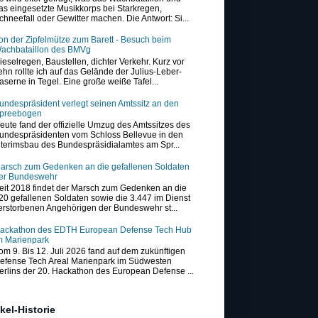
as eingesetzte Musikkorps bei Starkregen,
chneefall oder Gewitter machen. Die Antwort: Si...
on der Zipfelmütze zum Barett - Besuch beim
achbataillon des BMVg
ieselregen, Baustellen, dichter Verkehr. Kurz vor
ehn rollte ich auf das Gelände der Julius-Leber-
aserne in Tegel. Eine große weiße Tafel...
undespräsident verlegt seinen Amtssitz an den
preebogen
eute fand der offizielle Umzug des Amtssitzes des
undespräsidenten vom Schloss Bellevue in den
nterimsbau des Bundespräsidialamtes am Spr...
arsch zum Gedenken an die gefallenen Soldaten
er Bundeswehr
eit 2018 findet der Marsch zum Gedenken an die
20 gefallenen Soldaten sowie die 3.447 im Dienst
erstorbenen Angehörigen der Bundeswehr st...
ackathon des EDTH European Defense Tech Hub
m Marienpark
om 9. Bis 12. Juli 2026 fand auf dem zukünftigen
efense Tech Areal Marienpark im Südwesten
erlins der 20. Hackathon des European Defense ...
ikel-Historie