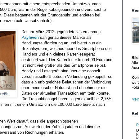
 Unternehmen mit einem entsprechenden Umsatzvolumen
 500 Euro, war in der Regel kabelgebunden und verursachte
Red
. Diese begannen mit der Grundgebühr und endeten bei
r prozentuale Umsatzanteile).
Das im März 2012 gegründete Unternehmen
Payleven
sah genau dieses Manko als
Handlungsaufforderung an und bietet nun ein
Bezahlsystem, welches über das Smartphone des
Händlers und ein kleines Kartenlesegerät
Bil
gesteuert wird. Der Kartenleser kostet 99 Euro und
Alle
ist nicht viel größer als das Smartphone selbst.
Aus
Handy und Lesegerät sind über eine doppelt
verschlüsselte Bluetooth-Verbindung gekoppelt, so
Kom
dass ein erfolgreiches Belauschen der Verbindung
wurd
eher theoretischer Natur ist und ohnehin nur die
Folg
Daten der aktuellen Transaktion ermitteln könnte.
m VBKI
Die Transaktionsgebühren liegen aktuell bei 2,75%
Mein
hmen mit einem Umsatz um die 100.000 Euro bereits nach
Bel
ohen Wert darauf, dass die angeschlossenen
P
lösungen zum Auswerten der Zahlungsdaten und diverse
D
neversand von Rechnungen erhalten.
K
K