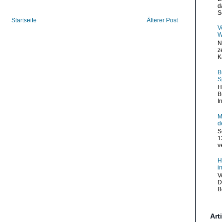
d
S
Startseite
Älterer Post
V
W
N
z
K
B
S
H
B
I
M
d
S
1
v
H
i
V
D
B
Art