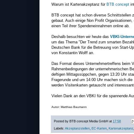
Warum ist Kartenakzeptanz für
BTB concept
in
BTB concept hat schon diverse Schnittstellen
gebaut. Auch einige Non Profit Organisationen
einen Teil ihrer Spendeneinnahmen online ab.
Deshalb besuchten wir heute das
VBKI-Untern
um das Thema "Der Trend zum smarten Bezahlen"
Deutschen Bank für die Betreuung von Start-Ups 
von Konstantin Wolff an.
Das Format dieses Unternehmertreffens beim VBK
Rahmenbedingungen der unternehmerischen Bes
deftigen Mittagssüppchen, gegen 13:20 Uhr star
Fragerunde und um 14:00 Uhr machen sich die B
werden Visitenkarten getauscht und interessan
Vielen Dank an den VBKI für die spannende Au
Autor: Matthias Baumann
Posted by
BTB concept Media GmbH
at
17:58
Labels:
Akzeptanzstellen
,
EC-Karten
,
Kartenakzeptanz