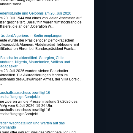
tandardisierte ...
edenkstunde und Gelöbnis am 20. Juli 2026
m 20. Juli 1944 war eines von vielen Attentaten auf
itler gescheitert. Daraufhin waren fünf hochrangige
ffiziere, die an der „Operation W...
räsident Algeriens in Berlin empfangen
eute wurde der Präsident der Demokratischen
olksrepublik Algerien, Abdelmadjid Tebboune, mit
ilitärischen Ehren bei Bundespräsident Frank...
 Botschafter akkreditiert: Georgien, Chile,
onduras, Nigeria, Mauretanien, Vatikan und
adagaskar
m 23. Juli 2026 wurden sieben Botschafter
kkreditiert. Die Akkreditierungen fanden im
ästehaus des Auswärtigen Amtes, der Villa Borsig,
..
aushaltsausschuss bewilligt 16
eschaffungsgroßprojekte
ier zitieren wir die Pressemitteilung 37/2026 des
MVg vom 8. Juli 2026, 19.26 Uhr:
aushaltsausschuss bewilligt 16
eschaffungsgroßprojekt...
etter, Wachbataillon und Warten auf das
ommando
s wird öfter gefragt, was das Wachbataillon und