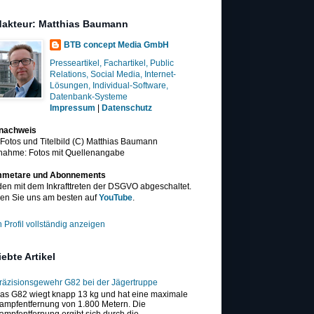
akteur: Matthias Baumann
BTB concept Media GmbH
Presseartikel, Fachartikel, Public
Relations, Social Media, Internet-
Lösungen, Individual-Software,
Datenbank-Systeme
Impressum
|
Datenschutz
dnachweis
 Fotos und Titelbild (C) Matthias Baumann
nahme: Fotos mit Quellenangabe
metare und Abonnements
en mit dem Inkrafttreten der DSGVO abgeschaltet.
en Sie uns am besten auf
YouTube
.
 Profil vollständig anzeigen
iebte Artikel
räzisionsgewehr G82 bei der Jägertruppe
as G82 wiegt knapp 13 kg und hat eine maximale
ampfentfernung von 1.800 Metern. Die
ampfentfernung ergibt sich durch die