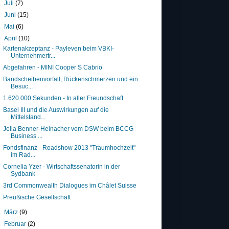
►
Juli
(7)
►
Juni
(15)
►
Mai
(6)
▼
April
(10)
Kartenakzeptanz - Payleven beim VBKI-
Unternehmertr...
Abgefahren - MINI Cooper S Cabrio
Bandscheibenvorfall, Rückenschmerzen und ein
Besuc...
1.620.000 Sekunden - In aller Freundschaft
Basel III und die Auswirkungen auf die
Mittelstand...
Jella Benner-Heinacher vom DSW beim BCCG
Business ...
Fondsfinanz - Roadshow 2013 "Traumhochzeit"
im Rad...
Cornelia Yzer - Wirtschaftssenatorin in der
Sydbank
3rd Commonwealth Dialogues im Châlet Suisse
Preußische Gesellschaft
►
März
(9)
►
Februar
(2)