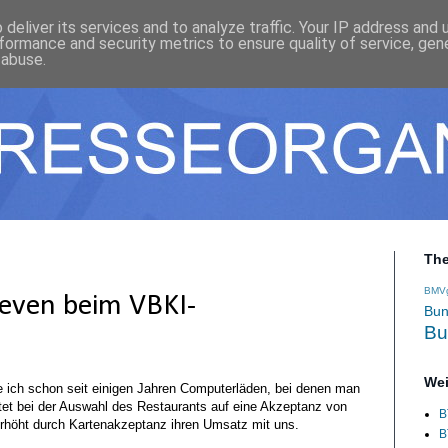
deliver its services and to analyze traffic. Your IP address and
formance and security metrics to ensure quality of service, ge
 abuse.
Th
BMV
leven beim VBKI-
Bun
Bu
Wei
e ich schon seit einigen Jahren Computerläden, bei denen man
tet bei der Auswahl des Restaurants auf eine Akzeptanz von
B
erhöht durch Kartenakzeptanz ihren Umsatz mit uns.
B