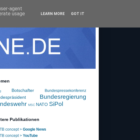
 user-agent
nerate usage
LEARN MORE
GOT IT
emen
Botschafter
Bundespressekonferenz
g
Bundesregierung
despräsident
ndeswehr
SiPol
NATO
MSC
tere Publikationen
TB concept >
Google News
TB concept >
YouTube