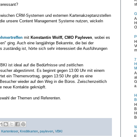
teressant?
s
G
 zwischen CRM-Systemen und externen Kartenakzeptanzstellen
A
, die unsere Content Management Systeme nutzen, wickeln
H
O
P
ehmertreffen
mit
Konstantin Wolff, CMO Payleven
, wobei es
H
 ging. Auch eine langjährige Bekannte, die bei der
V
zuständig ist, hörte sich sehr interessiert die Ausführungen
m
7
H
I ist ideal auf die Bedürfnisse und zeitlichen
M
ucher abgestimmt. Es beginnt gegen 13:00 Uhr mit einem
A
tet ein Themenvortrag, gegen 13:50 Uhr gibt es eine
a
esucher wieder auf den Weg in die Büros. Zwischenzeitlich
G
a.
te neue Kontakte geknüpft.
H
swahl der Themen und Referenten.
B
H
B
H
B
W
K
,
Kartenleser
,
Kreditkarten
,
payleven
,
VBKI
E