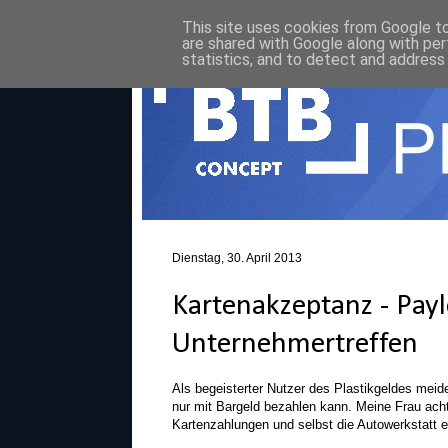
This site uses cookies from Google to 
are shared with Google along with per
statistics, and to detect and address
Dienstag, 30. April 2013
Kartenakzeptanz - Pay
Unternehmertreffen
Als begeisterter Nutzer des Plastikgeldes meid
nur mit Bargeld bezahlen kann. Meine Frau ach
Kartenzahlungen und selbst die Autowerkstatt 