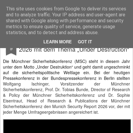
BTB concept Media GmbH
Presseberichte zu Bundespolitik, Diplomatie, Sicherheitspolitik, Wirtschaft, Fahrzeugtechnik und IT - Pressedienst, Fachartikel, Bildredaktion, O-Ton-Videos
This site uses cookies from Google to deliver its services
and to analyze traffic. Your IP address and user-agent are
shared with Google along with performance and security
metrics to ensure quality of service, generate usage
statistics, and to detect and address abuse.
Münchner Sicherheitskonferenz MSC
FEB
LEARN MORE
GOT IT
9
2026 mit dem Thema „Under Destruction“
Die Münchner Sicherheitskonferenz (MSC) steht in diesem Jahr
unter dem Motto „Under Destruktion“ und geht damit ungeschminkt
auf die sicherheitspolitische Weltlage ein. Bei der heutigen
Pressekonferenz in der Bundespressekonferenz in Berlin stellten
Wolfgang Ischinger, Vorsitzender der Münchner
Sicherheitskonferenz, Prof. Dr. Tobias Bunde, Director of Research
& Policy der Münchner Sicherheitskonferenz und Dr. Sophie
Eisentraut, Head of Research & Publications der Münchner
Sicherheitskonferenz den Munich Security Report 2026 vor, der mit
jeder Menge Umfrageergebnissen angereichert ist.