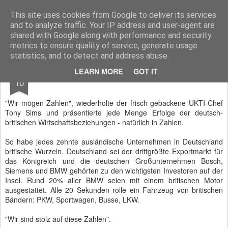
BTB concept Media GmbH
Presseberichte zu Bundespolitik, Diplomatie, Sicherheitspolitik, Wirtschaft, Fahrzeugtechnik und IT - Pressedienst, Fachartikel, Bildredaktion, O-Ton-Videos
This site uses cookies from Google to deliver its services
and to analyze traffic. Your IP address and user-agent are
shared with Google along with performance and security
metrics to ensure quality of service, generate usage
statistics, and to detect and address abuse.
MAR
LEARN MORE
GOT IT
UKTI und der "Stolz auf diese Zahlen"
10
"Wir mögen Zahlen", wiederholte der frisch gebackene UKTI-Chef
Tony Sims und präsentierte jede Menge Erfolge der deutsch-
britischen Wirtschaftsbeziehungen - natürlich in Zahlen.
So habe jedes zehnte ausländische Unternehmen in Deutschland
britische Wurzeln. Deutschland sei der drittgrößte Exportmarkt für
das Königreich und die deutschen Großunternehmen Bosch,
Siemens und BMW gehörten zu den wichtigsten Investoren auf der
Insel. Rund 20% aller BMW seien mit einem britischen Motor
ausgestattet. Alle 20 Sekunden rolle ein Fahrzeug von britischen
Bändern: PKW, Sportwagen, Busse, LKW.
"Wir sind stolz auf diese Zahlen".