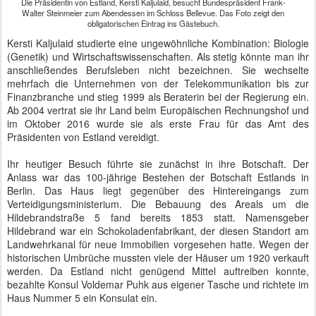
Die Präsidentin von Estland, Kersti Kaljulaid, besucht Bundespräsident Frank-
Walter Steinmeier zum Abendessen im Schloss Bellevue. Das Foto zeigt den
obligatorischen Eintrag ins Gästebuch.
Kersti Kaljulaid studierte eine ungewöhnliche Kombination: Biologie
(Genetik) und Wirtschaftswissenschaften. Als stetig könnte man ihr
anschließendes Berufsleben nicht bezeichnen. Sie wechselte
mehrfach die Unternehmen von der Telekommunikation bis zur
Finanzbranche und stieg 1999 als Beraterin bei der Regierung ein.
Ab 2004 vertrat sie ihr Land beim Europäischen Rechnungshof und
im Oktober 2016 wurde sie als erste Frau für das Amt des
Präsidenten von Estland vereidigt.
Ihr heutiger Besuch führte sie zunächst in ihre Botschaft. Der
Anlass war das 100-jährige Bestehen der Botschaft Estlands in
Berlin. Das Haus liegt gegenüber des Hintereingangs zum
Verteidigungsministerium. Die Bebauung des Areals um die
Hildebrandstraße 5 fand bereits 1853 statt. Namensgeber
Hildebrand war ein Schokoladenfabrikant, der diesen Standort am
Landwehrkanal für neue Immobilien vorgesehen hatte. Wegen der
historischen Umbrüche mussten viele der Häuser um 1920 verkauft
werden. Da Estland nicht genügend Mittel auftreiben konnte,
bezahlte Konsul Voldemar Puhk aus eigener Tasche und richtete im
Haus Nummer 5 ein Konsulat ein.