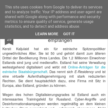
BTB concept Media GmbH
Presseberichte zu Bundespolitik, Diplomatie, Sicherheitspolitik, Wirtschaft, Fahrzeugtechnik und IT - Pressedienst, Fachartikel, Bildredaktion, O-Ton-Videos
This site uses cookies from Google to deliver its services
and to analyze traffic. Your IP address and user-agent are
shared with Google along with performance and security
metrics to ensure quality of service, generate usage
statistics, and to detect and address abuse.
Präsidentin von Estland in Berlin
JUN
LEARN MORE
GOT IT
29
empfangen
Kersti Kaljulaid hat ein für estnische Spitzenpolitiker
ungewöhnliches Alter. Sie ist 50 und gehört damit zum älteren
Drittel der Bevölkerung Ihres Landes. Die 1,2 Millionen Einwohner
Estlands sind jung und medienaffin. Estland hat seine Verwaltung
weitestgehend digitalisiert und wirbt mit
Online-Anträgen für die
estnische Staatsbürgerschaft
. Das nennt sich
E-Residency
und ist
eine
virtuelle
Aufenthaltsgenehmigung mit stark reduzierten
Rechten. Sie dient hauptsächlich dazu, eine Firma mit Sitz in
Europa, also Estland, gründen zu können.
Wegen des hohen Digitalisierungsgrades ist Estland auch ein
interessantes Trainingsfeld für Russland. Cyber-Angriffe und
Desinformationskampagnen werden regelmäßig an dem kleinen