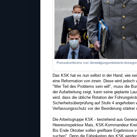
Pressekonferenz von Verteidigungsministerin Anneg
Das KSK hat es nun selbst in der Hand, wie sei
eine Reformation von
innen
. Diese wird jedoch
"Wer Teil des Problems sein will", muss die Bu
der Aufarbeitung zeigt, kann seine geplante Lau
wird, dass die übliche Rotation der Führungskr
Sicherheitsüberprüfung auf Stufe 4 angehoben
Verfassungsschutz vor der Beorderung stärker
Die Arbeitsgruppe KSK - bestehend aus General
Heeresinspekteur Mais, KSK-Kommandeur Kreitma
Bis Ende Oktober sollen greifbare Ergebnisse 
suchen". Denn die Fähigkeiten des KSK werden 