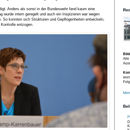
digt. Anders als sonst in der Bundeswehr fand kaum eine
Red
ng wurde intern geregelt und auch ein Inspizieren war wegen
 So konnten sich Strukturen und Gepflogenheiten entwickeln,
 Kontrolle entzogen.
Bil
Alle
Aus
Kom
wurd
Folg
Mein
Bel
P
D
K
K