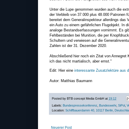
Unter die Lupe genommen wurden auch die extr
der Verbleib von 37.000 plus 48.000 Patronen 
bereitet dem Generalinspekteur allerdings da
ein Auto zu einem gefährlichen Flugobjekt. In
analoge Bestandserfassungen vornimmt. Es gibt
Fehlbeständen bei Munition, die per Knopfdruck
Schultern und verwiesen auf die Generalinventur,
Zahlen ist der 31. Dezember 2020.
Abschließend hier noch ein Zitat von Annegret
ich das nicht martialisch, aber ernst."
Edit: Hier eine
interessante Zusatzlektüre aus
Autor: Matthias Baumann
Posted by
BTB concept Media GmbH
at
19:12
Labels:
Bundespressekonferenz
,
Bundeswehr
,
SiPol
,
V
Location:
Schiffbauerdamm 40, 10117 Berlin, Deutschl
Neuerer Post