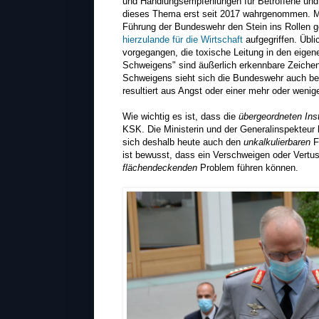
und Handlungsempfehlungen für Betroffene und 
dieses Thema erst seit 2017 wahrgenommen. M
Führung der Bundeswehr den Stein ins Rollen g
hierzulande für die Wirtschaft
aufgegriffen. Übl
vorgegangen, die toxische Leitung in den eige
Schweigens" sind äußerlich erkennbare Zeichen
Schweigens sieht sich die Bundeswehr auch be
resultiert aus Angst oder einer mehr oder wenige
Wie wichtig es ist, dass die
übergeordneten Ins
KSK. Die Ministerin und der Generalinspekteur 
sich deshalb heute auch den
unkalkulierbaren
F
ist bewusst, dass ein Verschweigen oder Vertu
flächendeckenden
Problem führen können.