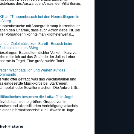
ästehaus des Auswärtigen Amtes, der Villa Borsig,
..
KK auf Truppenbesuch bei den Heeresfliegern in
aßberg
ruppenbesuche mit Annegret Kramp-Karrenbauer
aben den Charme, dass auch Action dabei ist. Bei
hrer Vorgängerin konnte man kilometerweit d...
on der Zipfelmütze zum Barett - Besuch beim
achbataillon des BMVg
ieselregen, Baustellen, dichter Verkehr. Kurz vor
ehn rollte ich auf das Gelände der Julius-Leber-
aserne in Tegel. Eine große weiße Tafel...
etter, Wachbataillon und Warten auf das
ommando
s wird öfter gefragt, was das Wachbataillon und
as eingesetzte Musikkorps bei Starkregen,
chneefall oder Gewitter machen. Die Antwort: Si...
ilitärattachés besuchen die Luftwaffe in Jagel
ürzlich nahm eine größere Gruppe von in
eutschland akkreditierten Verteidigungsattachés
n einer Informationsreise zur Luftwaffe in Jage...
ikel-Historie