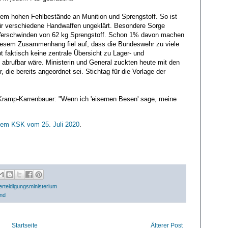
em hohen Fehlbestände an Munition und Sprengstoff. So ist
für verschiedene Handwaffen ungeklärt. Besondere Sorge
s Verschwinden von 62 kg Sprengstoff. Schon 1% davon machen
 diesem Zusammenhang fiel auf, dass die Bundeswehr zu viele
 faktisch keine zentrale Übersicht zu Lager- und
 abrufbar wäre. Ministerin und General zuckten heute mit den
 die bereits angeordnet sei. Stichtag für die Vorlage der
 Kramp-Karrenbauer: "Wenn ich 'eisernen Besen' sage, meine
 dem KSK vom 25. Juli 2020
.
erteidigungsministerium
and
Startseite
Älterer Post