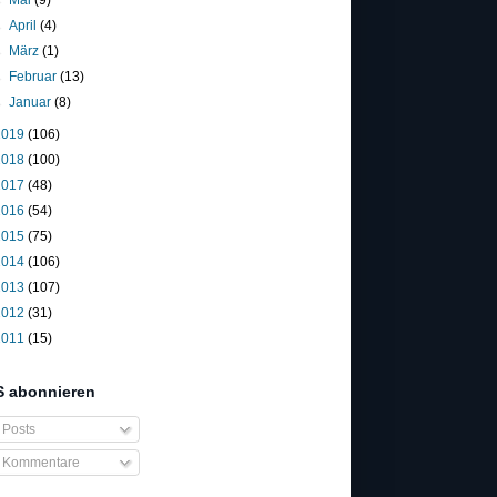
►
April
(4)
►
März
(1)
►
Februar
(13)
►
Januar
(8)
2019
(106)
2018
(100)
2017
(48)
2016
(54)
2015
(75)
2014
(106)
2013
(107)
2012
(31)
2011
(15)
 abonnieren
Posts
Kommentare