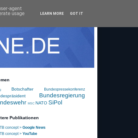
 user-agent
nerate usage
LEARN MORE
GOT IT
emen
Botschafter
Bundespressekonferenz
g
Bundesregierung
despräsident
ndeswehr
SiPol
NATO
MSC
tere Publikationen
TB concept >
Google News
TB concept >
YouTube