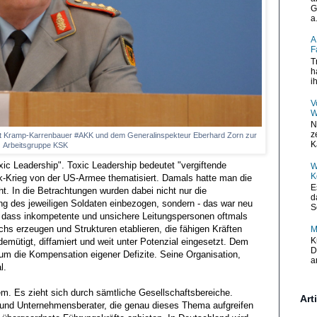
G
a.
A
F
T
h
i
V
W
N
z
ret Kramp-Karrenbauer #AKK und dem Generalinspekteur Eberhard Zorn zur
K
Arbeitsgruppe KSK
xic Leadership". Toxic Leadership bedeutet "vergiftende
W
K
k-Krieg von der US-Armee thematisiert. Damals hatte man die
E
. In die Betrachtungen wurden dabei nicht nur die
d
ng des jeweiligen Soldaten einbezogen, sondern - das war neu
S
f, dass inkompetente und unsichere Leitungspersonen oftmals
hs erzeugen und Strukturen etablieren, die fähigen Kräften
M
K
mütigt, diffamiert und weit unter Potenzial eingesetzt. Dem
D
 um die Kompensation eigener Defizite. Seine Organisation,
a
l.
lem. Es zieht sich durch sämtliche Gesellschaftsbereiche.
Art
 und Unternehmensberater, die genau dieses Thema aufgreifen