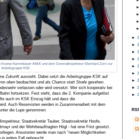
►
►
►
►
ret Kramp-Karrenbauer #AKK und dem Generalinspekteur Eberhard Zorn zur
►
Arbeitsgruppe KSK
►
ne Zukunft aussieht. Dabei setzt die
Arbeitsgruppe KSK
auf
►
 von
oben
beobachtet und als
Chance statt Strafe
gesehen.
►
ndeswehr verlassen oder wird versetzt. Wer sich kooperativ bei
fbahn fortsetzen. Fest steht, dass die 2. Kompanie aufgelöst
►
äfte auch im KSK Einzug hält und dass die
 wird. Auch Reservisten werden in Zusammenarbeit mit dem
RSS
 unter die Lupe genommen.
inspekteur, Staatsekretär Tauber, Staatssekretär Hoofe,
yr und der Wehrbeauftragten Högl - hat eine Frist gesetzt.
vorliegen. Ansonsten werde man nach "neuen Möglichkeiten
in jedem Fall gebraucht.