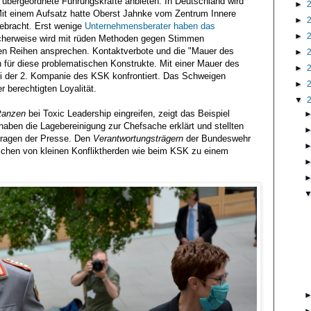
übergeordnete Führungskräfte anbieten. In Deutschland wird
►
it einem Aufsatz hatte Oberst Jahnke vom Zentrum Innere
►
ebracht. Erst wenige
Unternehmensberater haben das
►
icherweise wird mit rüden Methoden gegen Stimmen
nen Reihen ansprechen. Kontaktverbote und die "Mauer des
►
 für diese problematischen Konstrukte. Mit einer Mauer des
►
i der 2. Kompanie des KSK konfrontiert. Das Schweigen
►
r berechtigten Loyalität.
▼
tanzen
bei Toxic Leadership eingreifen, zeigt das Beispiel
haben die Lagebereinigung zur Chefsache erklärt und stellten
ragen der Presse. Den
Verantwortungsträgern
der Bundeswehr
schen von kleinen Konfliktherden wie beim KSK zu einem