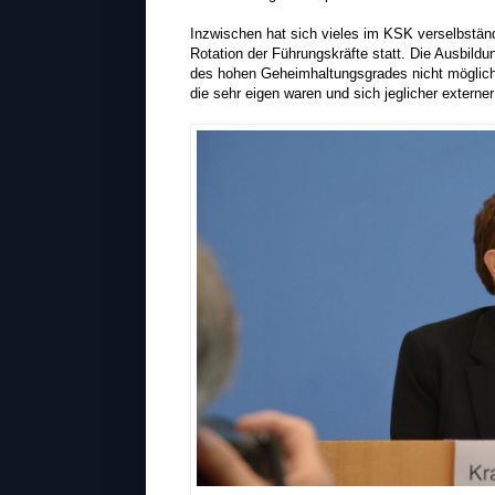
Inzwischen hat sich vieles im KSK verselbstän
Rotation der Führungskräfte statt. Die Ausbildu
des hohen Geheimhaltungsgrades nicht möglich.
die sehr eigen waren und sich jeglicher externer