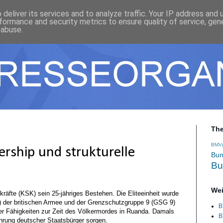
deliver its services and to analyze traffic. Your IP address and
formance and security metrics to ensure quality of service, ge
 abuse.
Th
BMV
ership und strukturelle
Bun
Bu
Wei
äfte (KSK) sein 25-jähriges Bestehen. Die Eliteeinheit wurde
) der britischen Armee und der Grenzschutzgruppe 9 (GSG 9)
B
er Fähigkeiten zur Zeit des Völkermordes in Ruanda. Damals
B
hrung deutscher Staatsbürger sorgen.