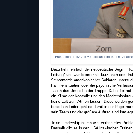
Pressekonferenz von Verteidigungsministerin Anneg
Dazu fiel mehrfach der neudeutsche Begriff "To
Leitung" und wurde erstmals kurz nach dem Ira
Selbstmorde amerikanischer Soldaten untersucht
Familiensituation oder die psychische Verfassu
- auch das Umfeld in der Truppe. Dabei fiel au
ein Klima der Kontrolle und des Machtmissbrauc
keine Luft zum Atmen lassen. Diese werden gede
toxischen Leiter geht es damit in der Regel nur
sein Team und der größere Auftrag sind ihm ega
Toxic Leadership ist ein weit verbreitetes Prob
Deshalb gibt es in den USA inzwischen Trainer