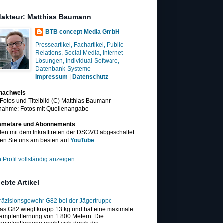
akteur: Matthias Baumann
BTB concept Media GmbH
Presseartikel, Fachartikel, Public
Relations, Social Media, Internet-
Lösungen, Individual-Software,
Datenbank-Systeme
Impressum
|
Datenschutz
dnachweis
 Fotos und Titelbild (C) Matthias Baumann
nahme: Fotos mit Quellenangabe
metare und Abonnements
en mit dem Inkrafttreten der DSGVO abgeschaltet.
en Sie uns am besten auf
YouTube
.
 Profil vollständig anzeigen
iebte Artikel
räzisionsgewehr G82 bei der Jägertruppe
as G82 wiegt knapp 13 kg und hat eine maximale
ampfentfernung von 1.800 Metern. Die
ampfentfernung ergibt sich durch die