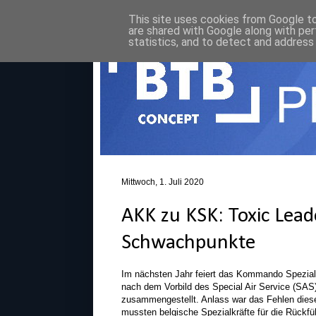
This site uses cookies from Google to 
are shared with Google along with per
statistics, and to detect and address
Mittwoch, 1. Juli 2020
AKK zu KSK: Toxic Lead
Schwachpunkte
Im nächsten Jahr feiert das Kommando Spezialkr
nach dem Vorbild des Special Air Service (SAS
zusammengestellt. Anlass war das Fehlen dies
mussten belgische Spezialkräfte für die Rückfü