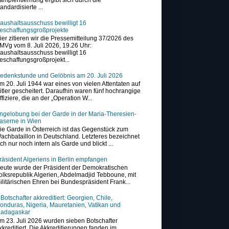
tandardisierte ...
aushaltsausschuss bewilligt 16
eschaffungsgroßprojekte
ier zitieren wir die Pressemitteilung 37/2026 des
MVg vom 8. Juli 2026, 19.26 Uhr:
aushaltsausschuss bewilligt 16
eschaffungsgroßprojekt...
edenkstunde und Gelöbnis am 20. Juli 2026
m 20. Juli 1944 war eines von vielen Attentaten auf
itler gescheitert. Daraufhin waren fünf hochrangige
ffiziere, die an der „Operation W...
ngelobung bei der Garde in der Maria-Theresien-
aserne in Wien
ie Garde in Österreich ist das Gegenstück zum
achbataillon in Deutschland. Letzteres bezeichnet
ich nur noch intern als Garde und blickt ...
räsident Algeriens in Berlin empfangen
eute wurde der Präsident der Demokratischen
olksrepublik Algerien, Abdelmadjid Tebboune, mit
ilitärischen Ehren bei Bundespräsident Frank...
 Botschafter akkreditiert: Georgien, Chile,
onduras, Nigeria, Mauretanien, Vatikan und
adagaskar
m 23. Juli 2026 wurden sieben Botschafter
kkreditiert. Die Akkreditierungen fanden im