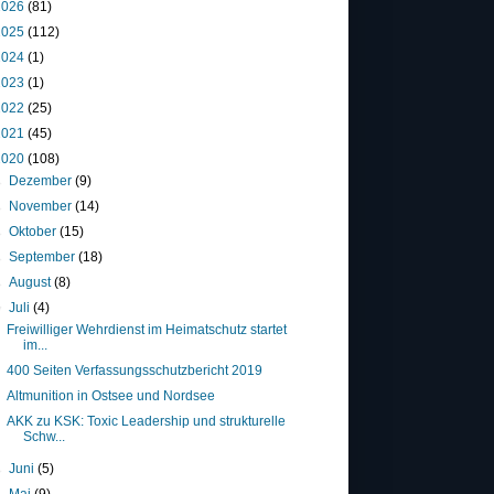
2026
(81)
2025
(112)
2024
(1)
2023
(1)
2022
(25)
2021
(45)
2020
(108)
►
Dezember
(9)
►
November
(14)
►
Oktober
(15)
►
September
(18)
►
August
(8)
▼
Juli
(4)
Freiwilliger Wehrdienst im Heimatschutz startet
im...
400 Seiten Verfassungsschutzbericht 2019
Altmunition in Ostsee und Nordsee
AKK zu KSK: Toxic Leadership und strukturelle
Schw...
►
Juni
(5)
►
Mai
(9)