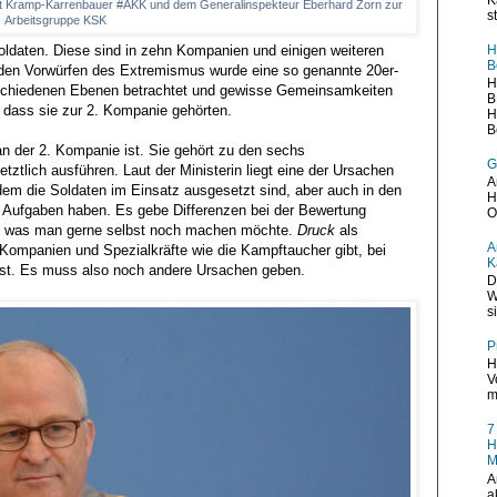
ret Kramp-Karrenbauer #AKK und dem Generalinspekteur Eberhard Zorn zur
s
Arbeitsgruppe KSK
H
Soldaten. Diese sind in zehn Kompanien und einigen weiteren
B
u den Vorwürfen des Extremismus wurde eine so genannte 20er-
H
erschiedenen Ebenen betrachtet und gewisse Gemeinsamkeiten
B
, dass sie zur 2. Kompanie gehörten.
H
B
n der 2. Kompanie ist. Sie gehört zu den sechs
G
ztlich ausführen. Laut der Ministerin liegt eine der Ursachen
A
dem die Soldaten im Einsatz ausgesetzt sind, aber auch in den
H
en Aufgaben haben. Es gebe Differenzen bei der Bewertung
O
em, was man gerne selbst noch machen möchte.
Druck
als
A
 Kompanien und Spezialkräfte wie die Kampftaucher gibt, bei
K
 ist. Es muss also noch andere Ursachen geben.
D
W
s
P
H
V
m
7
H
M
A
a