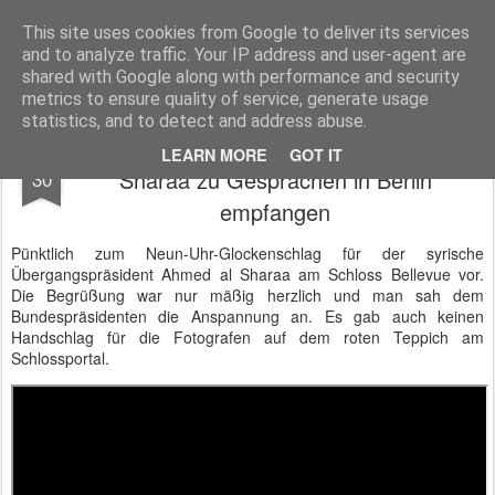
BTB concept Media GmbH
Presseberichte zu Bundespolitik, Diplomatie, Sicherheitspolitik, Wirtschaft, Fahrzeugtechnik und IT - Pressedienst, Fachartikel, Bildredaktion, O-Ton-Videos
This site uses cookies from Google to deliver its services
and to analyze traffic. Your IP address and user-agent are
shared with Google along with performance and security
metrics to ensure quality of service, generate usage
statistics, and to detect and address abuse.
Syrischer Übergangspräsident Ahmed al
MAR
LEARN MORE
GOT IT
Sharaa zu Gesprächen in Berlin
30
empfangen
Pünktlich zum Neun-Uhr-Glockenschlag für der syrische
Übergangspräsident Ahmed al Sharaa am Schloss Bellevue vor.
Die Begrüßung war nur mäßig herzlich und man sah dem
Bundespräsidenten die Anspannung an. Es gab auch keinen
Handschlag für die Fotografen auf dem roten Teppich am
Schlossportal.