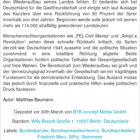
den Wiederaufbau seines Landes fehlen. Er bedankte sich bei
Deutschland für die Gastfreundschaft und einigte sich laut Aussage
des Kanzlers über eine Rückführung von 80 Prozent der Syrer
innerhalb von drei Jahren. Begonnen werde solle jedoch mit seinen
mehr als 114.000 straffällig gewordenen Landsleuten.
Menschenrechtsorganisationen wie „PEL-Civil Waves“ und „Adopt a
Revolution“ sehen diese schnelle Rückkehr kritisch, da Syrien
derzeit wie Deutschland 1945 aussehe und die politische Situation
zunehmend in eine totalitäre Richtung abgleite. Beide
Organisationen fordern politische Teilhabe der Gesamtgesellschaft
und freie Wahlen. Die Bereitschaft zum Wiederaufbau sei groß und
der Vernetzungsgrad innerhalb der Gesellschaft sei ein tragfähiges
Fundament für die demokratische Entwicklung. Das Ausland müsse
das jedoch durch finanzielle und praktische Hilfen sowie politischen
Druck flankieren.
Autor: Matthias Baumann
Gepostet vor
30th March
von
BTB concept Media GmbH
Standort:
Willy-Brandt-Straße 1, 10557 Berlin, Deutschland
Labels:
Bundeskanzler
Bundespressekonferenz
Bundespräsident
Friedrich Merz
SiPol
Steinmeier