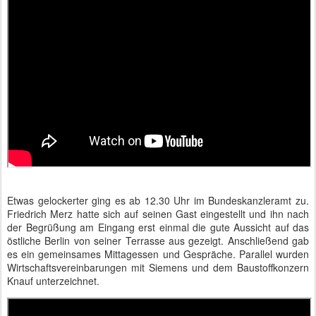
Etwas gelockerter ging es ab 12.30 Uhr im Bundeskanzleramt zu.
Friedrich Merz hatte sich auf seinen Gast eingestellt und ihn nach
der Begrüßung am Eingang erst einmal die gute Aussicht auf das
östliche Berlin von seiner Terrasse aus gezeigt. Anschließend gab
es ein gemeinsames Mittagessen und Gespräche. Parallel wurden
Wirtschaftsvereinbarungen mit Siemens und dem Baustoffkonzern
Knauf unterzeichnet.