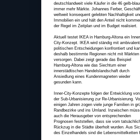
deutschlandweit viele Käufer in die 46 gelb-b
immer mehr Märkte. Johannes Ferber, Geschäft
weltweit konsequent gelebten Nachhaltigkeit und
Immobilien ein und hält den Anteil nicht komme
der Regel im Zeitplan und im Budget realisiert.
Aktuell testet IKEA in Hamburg-Altona ein Inner
City-Konzept. IKEA wird ständig mit ambivalen
politischen Entscheidungen konfrontiert und ka
deshalb bestimmte Regionen nicht mit Märkten
versorgen. Dabei zeigt gerade das Beispiel
Hamburg-Altona wie das Siechtum einer
innerstädtischen Handelslandschaft durch
Ansiedlung eines Kundenmagneten wieder
gesunden kann.
Inner-City-Konzepte folgen der Entwicklung von
der Sub-Urbanisierung zur Re-Urbanisierung. Vo
einigen Jahren zogen viele junge Familien in gr
Randbezirke und ins Umland. Inzwischen müs
auch die Herausgeber von entsprechenden
Prognosen feststellen, dass sie vom tatsächlic
Rückzug in die Städte überholt wurden. Aus Sic
des Einzelhandels sind die Lebensmittelketten 