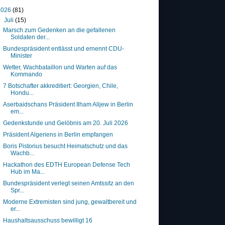
2026
(81)
▼
Juli
(15)
Marsch zum Gedenken an die gefallenen
Soldaten der...
Bundespräsident entlässt und ernennt CDU-
Minister
Wetter, Wachbataillon und Warten auf das
Kommando
7 Botschafter akkreditiert: Georgien, Chile,
Hondu...
Aserbaidschans Präsident Ilham Alijew in Berlin
em...
Gedenkstunde und Gelöbnis am 20. Juli 2026
Präsident Algeriens in Berlin empfangen
Boris Pistorius besucht Heimatschutz und das
Wachb...
Hackathon des EDTH European Defense Tech
Hub im Ma...
Bundespräsident verlegt seinen Amtssitz an den
Spr...
Moderne Extremisten sind jung, gewaltbereit und
er...
Haushaltsausschuss bewilligt 16