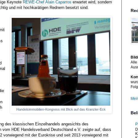
rgige Keynote
REWE-Chef Alain Caparros
erwartet wird, sondern
htig und mit hochkarätigen Rednern besetzt sind.
Red
mit
ss
Bil
Alle
d
Aus
mal
Kom
wurd
Folg
die
Mein
en
ch
Handelsimmobilien-Kongress mit Blick auf das Kranzler-Eck
Bel
ng des klassischen Einzelhandels angesichts des
P
 vom HDE Handelsverband Deutschland e.V. zeigte auf, dass
D
K
12 vorwiegend mit der Eurokrise und seit 2013 vorwiegend mit
K