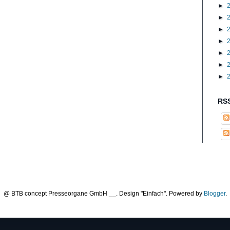
►
►
►
►
►
►
►
RSS
@ BTB concept Presseorgane GmbH __. Design "Einfach". Powered by
Blogger
.