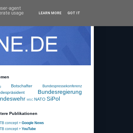
 user-agent
nerate usage
LEARN MORE
GOT IT
emen
Botschafter
Bundespressekonferenz
g
Bundesregierung
despräsident
ndeswehr
SiPol
NATO
MSC
tere Publikationen
TB concept >
Google News
TB concept >
YouTube