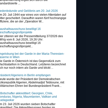
tandardisierte ...
edenkstunde und Gelöbnis am 20. Juli 2026
m 20. Juli 1944 war eines von vielen Attentaten auf
itler gescheitert. Daraufhin waren fünf hochrangige
ffiziere, die an der „Operation W...
aushaltsausschuss bewilligt 16
eschaffungsgroßprojekte
ier zitieren wir die Pressemitteilung 37/2026 des
MVg vom 8. Juli 2026, 19.26 Uhr:
aushaltsausschuss bewilligt 16
eschaffungsgroßprojekt...
ngelobung bei der Garde in der Maria-Theresien-
aserne in Wien
ie Garde in Österreich ist das Gegenstück zum
achbataillon in Deutschland. Letzteres bezeichnet
ich nur noch intern als Garde und blickt ...
räsident Algeriens in Berlin empfangen
eute wurde der Präsident der Demokratischen
olksrepublik Algerien, Abdelmadjid Tebboune, mit
ilitärischen Ehren bei Bundespräsident Frank...
 Botschafter akkreditiert: Georgien, Chile,
onduras, Nigeria, Mauretanien, Vatikan und
adagaskar
m 23. Juli 2026 wurden sieben Botschafter
kkreditiert. Die Akkreditierungen fanden im