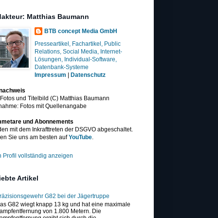
akteur: Matthias Baumann
BTB concept Media GmbH
Presseartikel, Fachartikel, Public
Relations, Social Media, Internet-
Lösungen, Individual-Software,
Datenbank-Systeme
Impressum
|
Datenschutz
dnachweis
 Fotos und Titelbild (C) Matthias Baumann
nahme: Fotos mit Quellenangabe
metare und Abonnements
en mit dem Inkrafttreten der DSGVO abgeschaltet.
en Sie uns am besten auf
YouTube
.
 Profil vollständig anzeigen
iebte Artikel
räzisionsgewehr G82 bei der Jägertruppe
as G82 wiegt knapp 13 kg und hat eine maximale
ampfentfernung von 1.800 Metern. Die
ampfentfernung ergibt sich durch die