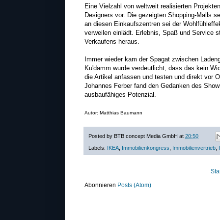
Eine Vielzahl von weltweit realisierten Projekte
Designers vor. Die gezeigten Shopping-Malls se
an diesen Einkaufszentren sei der Wohlfühleff
verweilen einlädt. Erlebnis, Spaß und Service s
Verkaufens heraus.
Immer wieder kam der Spagat zwischen Ladeng
Ku'damm wurde verdeutlicht, dass das kein Wi
die Artikel anfassen und testen und direkt vor O
Johannes Ferber fand den Gedanken des Show
ausbaufähiges Potenzial.
Autor: Matthias Baumann
Posted by
BTB concept Media GmbH
at
20:50
Labels:
IKEA
,
Immobilienkongress
,
Immobilienvertrieb
,
Sta
Abonnieren
Posts (Atom)