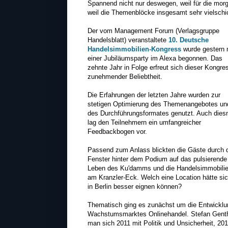
Spannend nicht nur deswegen, weil für die mo
weil die Themenblöcke insgesamt sehr vielschic
Der vom Management Forum (Verlagsgruppe
Handelsblatt) veranstaltete
10. Deutsche
Handelsimmobilien-Kongress
wurde gestern 
einer Jubiläumsparty im Alexa begonnen. Das
zehnte Jahr in Folge erfreut sich dieser Kongre
zunehmender Beliebtheit.
Die Erfahrungen der letzten Jahre wurden zur
stetigen Optimierung des Themenangebotes un
des Durchführungsformates genutzt. Auch dies
lag den Teilnehmern ein umfangreicher
Feedbackbogen vor.
Passend zum Anlass blickten die Gäste durch 
Fenster hinter dem Podium auf das pulsierende
Leben des Ku'damms und die Handelsimmobili
am Kranzler-Eck. Welch eine Location hätte si
in Berlin besser eignen können?
Thematisch ging es zunächst um die Entwicklu
Wachstumsmarktes Onlinehandel. Stefan Genth
man sich 2011 mit Politik und Unsicherheit, 20