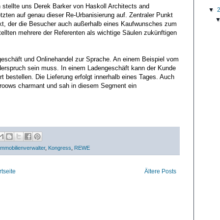
n stellte uns Derek Barker von Haskoll Architects and
▼
tzten auf genau dieser Re-Urbanisierung auf. Zentraler Punkt
ekt, der die Besucher auch außerhalb eines Kaufwunsches zum
tellten mehrere der Referenten als wichtige Säulen zukünftigen
eschäft und Onlinehandel zur Sprache. An einem Beispiel vom
derspruch sein muss. In einem Ladengeschäft kann der Kunde
rt bestellen. Die Lieferung erfolgt innerhalb eines Tages. Auch
roows charmant und sah in diesem Segment ein
Immobilienverwalter
,
Kongress
,
REWE
rtseite
Ältere Posts