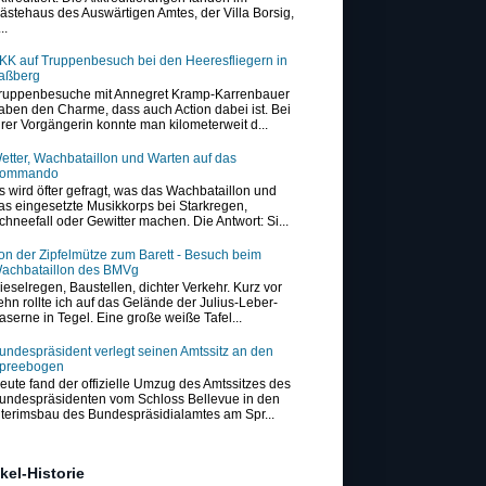
ästehaus des Auswärtigen Amtes, der Villa Borsig,
..
KK auf Truppenbesuch bei den Heeresfliegern in
aßberg
ruppenbesuche mit Annegret Kramp-Karrenbauer
aben den Charme, dass auch Action dabei ist. Bei
hrer Vorgängerin konnte man kilometerweit d...
etter, Wachbataillon und Warten auf das
ommando
s wird öfter gefragt, was das Wachbataillon und
as eingesetzte Musikkorps bei Starkregen,
chneefall oder Gewitter machen. Die Antwort: Si...
on der Zipfelmütze zum Barett - Besuch beim
achbataillon des BMVg
ieselregen, Baustellen, dichter Verkehr. Kurz vor
ehn rollte ich auf das Gelände der Julius-Leber-
aserne in Tegel. Eine große weiße Tafel...
undespräsident verlegt seinen Amtssitz an den
preebogen
eute fand der offizielle Umzug des Amtssitzes des
undespräsidenten vom Schloss Bellevue in den
nterimsbau des Bundespräsidialamtes am Spr...
ikel-Historie