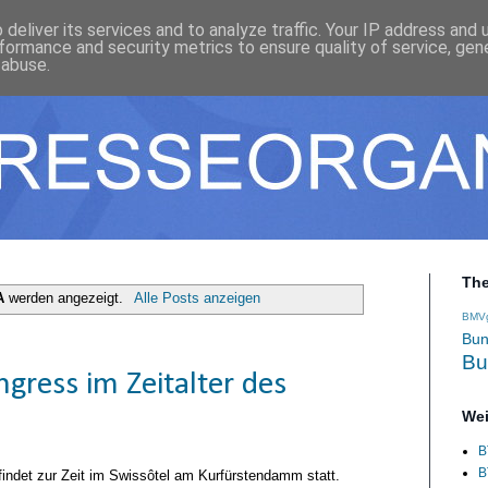
deliver its services and to analyze traffic. Your IP address and
formance and security metrics to ensure quality of service, ge
 abuse.
Th
A
werden angezeigt.
Alle Posts anzeigen
BMV
Bun
Bu
ress im Zeitalter des
Wei
B
B
indet zur Zeit im Swissôtel am Kurfürstendamm statt.