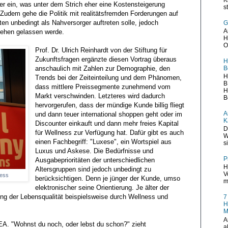
r ein, was unter dem Strich eher eine Kostensteigerung
s
Zudem gehe die Politik mit realitätsfremden Forderungen auf
en unbedingt als Nahversorger auftreten solle, jedoch
G
A
ehen gelassen werde.
H
O
Prof. Dr. Ulrich Reinhardt von der Stiftung für
Zukunftsfragen ergänzte diesen Vortrag überaus
H
anschaulich mit Zahlen zur Demographie, den
B
H
Trends bei der Zeiteinteilung und dem Phänomen,
B
dass mittlere Preissegmente zunehmend vom
H
Markt verschwinden. Letzteres wird dadurch
B
hervorgerufen, dass der mündige Kunde billig fliegt
A
und dann teuer international shoppen geht oder im
K
Discounter einkauft und dann mehr freies Kapital
D
für Wellness zur Verfügung hat. Dafür gibt es auch
W
einen Fachbegriff: "Luxese", ein Wortspiel aus
s
Luxus und Askese. Die Bedürfnisse und
P
Ausgabeprioritäten der unterschiedlichen
H
Altersgruppen sind jedoch unbedingt zu
V
ess
berücksichtigen. Denn je jünger der Kunde, umso
m
elektronischer seine Orientierung. Je älter der
ng der Lebensqualität beispielsweise durch Wellness und
7
H
M
A
EA. "Wohnst du noch, oder lebst du schon?" zieht
a