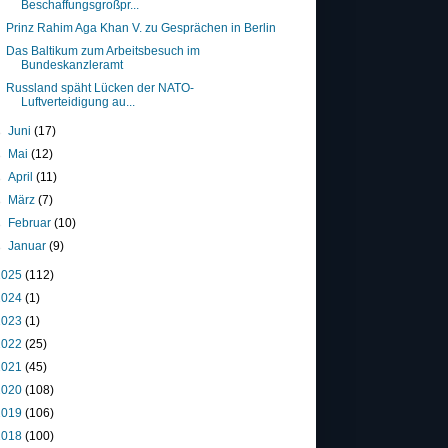
Beschaffungsgroßpr...
Prinz Rahim Aga Khan V. zu Gesprächen in Berlin
Das Baltikum zum Arbeitsbesuch im
Bundeskanzleramt
Russland späht Lücken der NATO-
Luftverteidigung au...
►
Juni
(17)
►
Mai
(12)
►
April
(11)
►
März
(7)
►
Februar
(10)
►
Januar
(9)
2025
(112)
2024
(1)
2023
(1)
2022
(25)
2021
(45)
2020
(108)
2019
(106)
2018
(100)