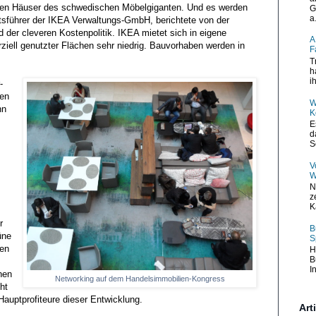
lauen Häuser des schwedischen Möbelgiganten. Und es werden
G
a.
sführer der IKEA Verwaltungs-GmbH, berichtete von der
 der cleveren Kostenpolitik. IKEA mietet sich in eigene
A
rziell genutzter Flächen sehr niedrig. Bauvorhaben werden in
F
T
h
i
-
ten
W
nn
K
E
d
S
V
W
N
z
K
r
B
üne
S
sen
H
B
I
hen
Networking auf dem Handelsimmobilien-Kongress
ht
Hauptprofiteure dieser Entwicklung.
Art