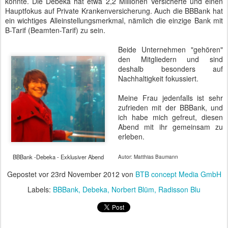
konnte. Die Debeka hat etwa 2,2 Millionen Versicherte und einen
Hauptfokus auf Private Krankenversicherung. Auch die BBBank hat
ein wichtiges Alleinstellungsmerkmal, nämlich die einzige Bank mit
B-Tarif (Beamten-Tarif) zu sein.
Beide Unternehmen "gehören"
den Mitgliedern und sind
deshalb besonders auf
Nachhaltigkeit fokussiert.
Meine Frau jedenfalls ist sehr
zufrieden mit der BBBank, und
ich habe mich gefreut, diesen
Abend mit ihr gemeinsam zu
erleben.
BBBank -Debeka - Exklusiver Abend
Autor: Matthias Baumann
Gepostet vor
23rd November 2012
von
BTB concept Media GmbH
Labels:
BBBank
Debeka
Norbert Blüm
Radisson Blu