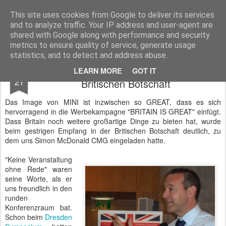
BTB concept Media GmbH
Presseberichte zu Bundespolitik, Diplomatie, Sicherheitspolitik, Wirtschaft, Fahrzeugtechnik und IT - Pressedienst, Fachartikel, Bildredaktion, O-Ton-Videos
This site uses cookies from Google to deliver its services
and to analyze traffic. Your IP address and user-agent are
shared with Google along with performance and security
metrics to ensure quality of service, generate usage
statistics, and to detect and address abuse.
MINI is GREAT - Empfang in der
JUN
LEARN MORE
GOT IT
21
Britischen Botschaft
Das Image von MINI ist inzwischen so GREAT, dass es sich
hervorragend in die Werbekampagne "BRITAIN IS GREAT" einfügt.
Dass Britain noch weitere großartige Dinge zu bieten hat, wurde
beim gestrigen Empfang in der Britischen Botschaft deutlich, zu
dem uns Simon McDonald CMG eingeladen hatte.
"Keine Veranstaltung
ohne Rede" waren
seine Worte, als er
uns freundlich in den
runden
Konferenzraum bat.
Schon beim
Dresden