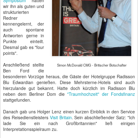
Symposium
hatten
wir ihn als guten und
strukturierten
Redner
kennengelernt, der
auch spontane
Antworten gerne in
Punkte einteilt.
Diesmal gab es "four
points".
Anschließend stellte
Simon McDonald CMG - Britischer Botschafter
Ben Ford die
besonderen Vorzüge heraus, die Gäste der Hotelgruppe Radisson
Blu Edwardian genießen. Diese Mehrsterne-Hotels sind auch
hierzulande gut bekannt. Hatte doch kürzlich im Radisson Blu
neben dem Berliner Dom die
"Traumhochzeit" der Fondsfinanz
stattgefunden.
Danach gab uns Holger Lenz einen kurzen Einblick in den Service
des Reisedienstleisters
Visit Britain
. Sein abschließender Satz: "Ich
lade Sie ein nach Großbritannien" ließ einigen
Interpretationsspielraum zu.