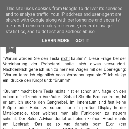
BTB concept Media GmbH
Presseberichte zu Bundespolitik, Diplomatie, Sicherheitspolitik, Wirtschaft, Fahrzeugtechnik und IT - Pressedienst, Fachartikel, Bildredaktion, O-Ton-Videos
This site uses cookies from Google to deliver its services
and to analyze traffic. Your IP address and user-agent are
shared with Google along with performance and security
metrics to ensure quality of service, generate usage
statistics, and to detect and address abuse.
OCT
LEARN MORE
GOT IT
Tesla Model S 85 - Elektroauto mit 378 PS
14
"Warum würden Sie den Tesla
nicht
kaufen?" Diese Frage bei der
Vereinbarung der Probefahrt hatte mich etwas verwundert.
Nachdenklich gehe ich nun zu meinem Wagen mit der Überlegung:
"Warum fahre ich eigentlich noch Verbrennungsmotor?" Ich steige
ein, drücke den Knopf und: "Brumm!"
"Brumm" macht beim Tesla nichts. "Ist er schon an", frage ich den
neben mir sitzenden Verkäufer. "Sobald Sie die Bremse treten, ist
er an". Ich suche den Ganghebel. Im Innenraum sind fast keine
Knöpfe oder Hebel zu sehen, nur ein großes Display in der
Mittelkonsole, über welches man alle Funktionen zu steuern
scheint. Der Sales Advisor deutet auf einen kleinen Hebel rechts
am Lenkrad: "Das ist so wie damals beim E65" (ein