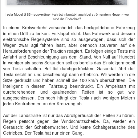
Tesla Model S 85 - souveräner Fahrbahnkontakt auch bei strömendem Regen - wo
sind die Endrohre?
In einem Kreisverkehr versuche ich das heckgetriebene Fahrzeug
in einen Drift zu lenken. Es klappt nicht. Das Fahrwerk und dessen
elektronische Regelsysteme sind so ausgewogen, dass sich der
Wagen zwar agil fahren lässt, aber dennoch souverän auf die
Herausforderungen der Traktion reagiert. Es folgen einige Tests mit
Anfahrt und Beschleunigung aus dem Stand. Von Null auf Hundert
in weniger als sechs Sekunden soll es bereits das Einsteigermodell
von Tesla schaffen. Bei tief durchgedrücktem Gaspedal fährt der
Tesla seicht an und beschleunigt dann erheblich. Wir werden in die
Sitze gedrückt und haben schnell die 100 km/h überschritten. Die
Intelligenz in diesem Fahrzeug beeindruckt. Ein Ampelstart mit
durchdrehenden und qualmenden Reifen ist so gut wie
ausgeschlossen. Dennoch hängt der Tesla nach wenigen Metern
jeden Kontrahenten an der Kreuzung ab.
Auf der Landstraße ist nur das Abrollgeräusch der Reifen zu hören.
Regen peitscht gegen die Windschutzscheibe. Da, wieder ein
Geräusch: der Scheibenwischer. Und keine Schaltgeräusche des
Getriebes. Der Tesla hat nur einen Gang.