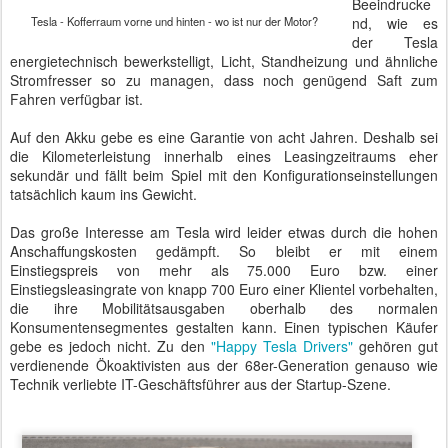
Beeindrucke
Tesla - Kofferraum vorne und hinten - wo ist nur der Motor?
nd, wie es
der Tesla
energietechnisch bewerkstelligt, Licht, Standheizung und ähnliche
Stromfresser so zu managen, dass noch genügend Saft zum
Fahren verfügbar ist.
Auf den Akku gebe es eine Garantie von acht Jahren. Deshalb sei
die Kilometerleistung innerhalb eines Leasingzeitraums eher
sekundär und fällt beim Spiel mit den Konfigurationseinstellungen
tatsächlich kaum ins Gewicht.
Das große Interesse am Tesla wird leider etwas durch die hohen
Anschaffungskosten gedämpft. So bleibt er mit einem
Einstiegspreis von mehr als 75.000 Euro bzw. einer
Einstiegsleasingrate von knapp 700 Euro einer Klientel vorbehalten,
die ihre Mobilitätsausgaben oberhalb des normalen
Konsumentensegmentes gestalten kann. Einen typischen Käufer
gebe es jedoch nicht. Zu den
"Happy Tesla Drivers"
gehören gut
verdienende Ökoaktivisten aus der 68er-Generation genauso wie
Technik verliebte IT-Geschäftsführer aus der Startup-Szene.