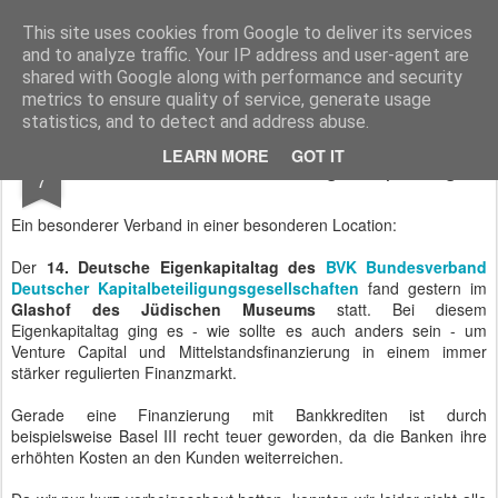
BTB concept Media GmbH
Presseberichte zu Bundespolitik, Diplomatie, Sicherheitspolitik, Wirtschaft, Fahrzeugtechnik und IT - Pressedienst, Fachartikel, Bildredaktion, O-Ton-Videos
This site uses cookies from Google to deliver its services
and to analyze traffic. Your IP address and user-agent are
shared with Google along with performance and security
metrics to ensure quality of service, generate usage
statistics, and to detect and address abuse.
JUN
LEARN MORE
GOT IT
BVK - 14. Deutscher Eigenkapitaltag
7
Ein besonderer Verband in einer besonderen Location:
Der
14. Deutsche Eigenkapitaltag des
BVK Bundesverband
Deutscher Kapitalbeteiligungsgesellschaften
fand gestern im
Glashof des Jüdischen Museums
statt. Bei diesem
Eigenkapitaltag ging es - wie sollte es auch anders sein - um
Venture Capital und Mittelstandsfinanzierung in einem immer
stärker regulierten Finanzmarkt.
Gerade eine Finanzierung mit Bankkrediten ist durch
beispielsweise Basel III recht teuer geworden, da die Banken ihre
erhöhten Kosten an den Kunden weiterreichen.