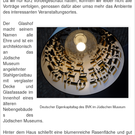
Da wir nur kurz vorbeigeschaut hatten, konnten wir leider nicht alle
Vorträge verfolgen, genossen dafür aber umso mehr das Ambiente
des interessanten Veranstaltungsortes.
Der Glashof
macht seinem
Namen alle
Ehre und ist ein
architektonisch
an das
Jüdische
Museum
angelehnter
Stahlgerüstbau
mit verglaster
Decke und
Glasfassade im
Innenhof eines
älteren
Deutscher Eigenkapitaltag des BVK im Jüdischen Museum
Nebengebäude
s des
Jüdischen Museums.
Hinter dem Haus schließt eine blumenreiche Rasenfläche und gut