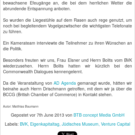
bewachsene Efeugänge an, die bei dem herrlichen Wetter die
abrundende Entspannung anboten.
So wurden die Liegestühle auf dem Rasen auch rege genutzt, um
noch bei begleitendem Vogelgezwitscher die wichtigsten Telefonate
zu führen.
Ein Kamerateam interviewte die Teilnehmer zu ihren Wünschen an
die Politik.
Besonders freuten wir uns, Frau Elsner und Herrn Bolits vom BVK
wiederzusehen. Herrn Bolits hatten wir kürzlich bei den
Commonwealth Dialogues kennengelernt.
Da die Veranstaltung von
AD Agenda
gemanagt wurde, hätten wir
beinahe auch Herrn Drischmann getroffen, mit dem wir ja über die
BCCG (British Chamber of Commerce) in Kontakt stehen.
Autor: Matthias Baumann
Gepostet vor
7th June 2013
von
BTB concept Media GmbH
Labels:
BVK
Eigenkapitaltag
Jüdisches Museum
Venture Capital