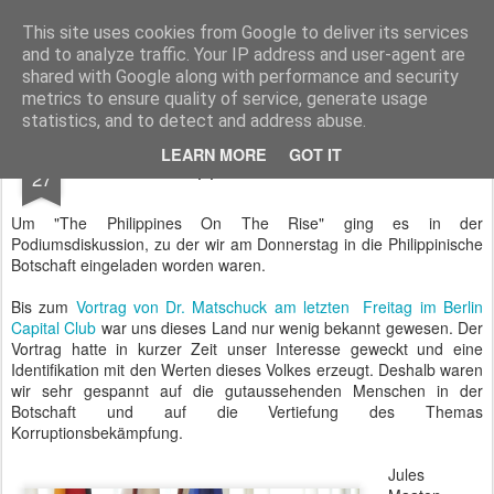
BTB concept Media GmbH
Presseberichte zu Bundespolitik, Diplomatie, Sicherheitspolitik, Wirtschaft, Fahrzeugtechnik und IT - Pressedienst, Fachartikel, Bildredaktion, O-Ton-Videos
This site uses cookies from Google to deliver its services
and to analyze traffic. Your IP address and user-agent are
shared with Google along with performance and security
metrics to ensure quality of service, generate usage
statistics, and to detect and address abuse.
JUN
LEARN MORE
GOT IT
Philippines On The Rise
27
Um "The Philippines On The Rise" ging es in der
Podiumsdiskussion, zu der wir am Donnerstag in die Philippinische
Botschaft eingeladen worden waren.
Bis zum
Vortrag von Dr. Matschuck am letzten Freitag im Berlin
Capital Club
war uns dieses Land nur wenig bekannt gewesen. Der
Vortrag hatte in kurzer Zeit unser Interesse geweckt und eine
Identifikation mit den Werten dieses Volkes erzeugt. Deshalb waren
wir sehr gespannt auf die gutaussehenden Menschen in der
Botschaft und auf die Vertiefung des Themas
Korruptionsbekämpfung.
Jules