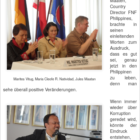
Maaten,
Country
Director FNF
Philippines,
brachte in
seinen
einleitenden
Worten zum
Ausdruck,
dass es gut
sei, genau
jetzt in den
Philippinen
zu leben,
Marites Vitug, Maria Cleofe R. Natividad, Jules Maatan
denn man
sehe überall positive Veränderungen.
Wenn immer
wieder über
Korruption
geredet wird,
könnte der
Eindruck
entstehen,