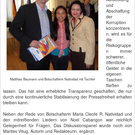
und
Abschaffung
der
Korruption
konzentriere
n, wird es für
die
Risikogruppe
n immer
schwerer,
öffentliche
Gelder in die
eigenen
Matthias Baumann und Botschafterin Natividad mit Tochter
Taschen
fließen zu
lassen. Das hat eine erhebliche Transparenz geschaffen, die nur
durch eine kontinuierliche Stabilisierung der Pressefreiheit erhalten
bleiben kann.
Neben der Rede von Botschafterin Maria Cleofe R. Natividad und
den mitreißenden Liedern von Noel Cabangon war reichlich
Gelegenheit für Fragen. Das Diskussionspanel wurde noch von
Marites Vitug, Autorin und Redakteurin, ergänzt.