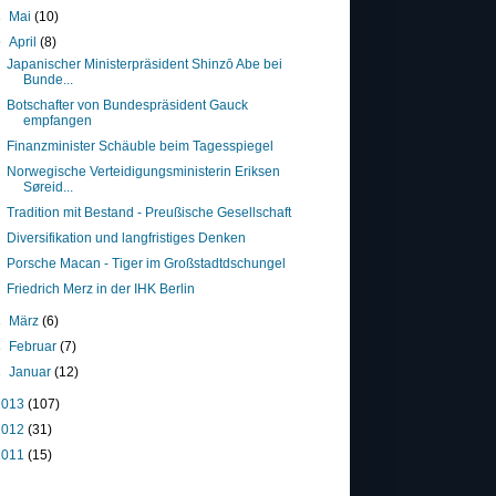
►
Mai
(10)
▼
April
(8)
Japanischer Ministerpräsident Shinzō Abe bei
Bunde...
Botschafter von Bundespräsident Gauck
empfangen
Finanzminister Schäuble beim Tagesspiegel
Norwegische Verteidigungsministerin Eriksen
Søreid...
Tradition mit Bestand - Preußische Gesellschaft
Diversifikation und langfristiges Denken
Porsche Macan - Tiger im Großstadtdschungel
Friedrich Merz in der IHK Berlin
►
März
(6)
►
Februar
(7)
►
Januar
(12)
2013
(107)
2012
(31)
2011
(15)