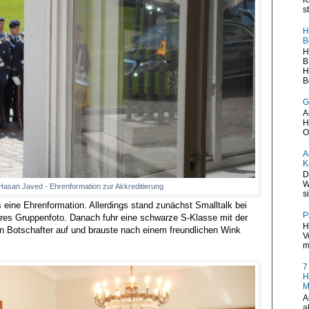
s
H
B
H
B
H
B
G
A
H
O
A
K
D
W
Hasan Javed - Ehrenformation zur Akkreditierung
s
eine Ehrenformation. Allerdings stand zunächst Smalltalk bei
P
eres Gruppenfoto. Danach fuhr eine schwarze S-Klasse mit der
H
 Botschafter auf und brauste nach einem freundlichen Wink
V
m
7
H
M
A
a