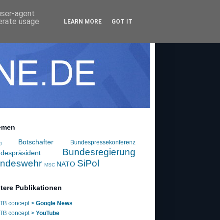
 user-agent
nerate usage
LEARN MORE
GOT IT
emen
Botschafter
Bundespressekonferenz
g
Bundesregierung
despräsident
ndeswehr
SiPol
NATO
MSC
tere Publikationen
TB concept >
Google News
TB concept >
YouTube