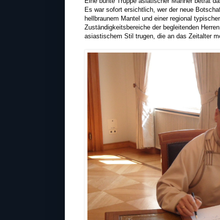
Eine bunte Truppe asiatischer Männer betrat d
Es war sofort ersichtlich, wer der neue Botsch
hellbraunem Mantel und einer regional typisch
Zuständigkeitsbereiche der begleitenden Herren n
asiastischem Stil trugen, die an das Zeitalter 