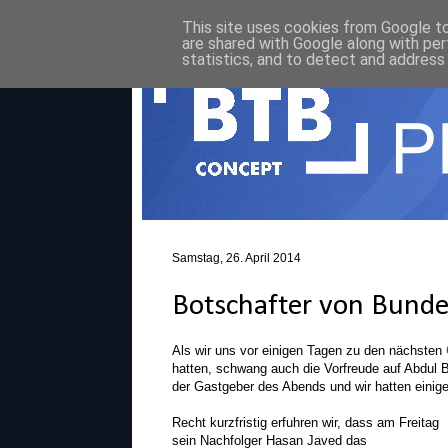
This site uses cookies from Google to 
are shared with Google along with per
statistics, and to detect and address
Samstag, 26. April 2014
Botschafter von Bund
Als wir uns vor einigen Tagen zu den nächsten
hatten, schwang auch die Vorfreude auf Abdul B
der Gastgeber des Abends und wir hatten einig
Recht kurzfristig erfuhren wir, dass am Freitag
sein Nachfolger Hasan Javed das