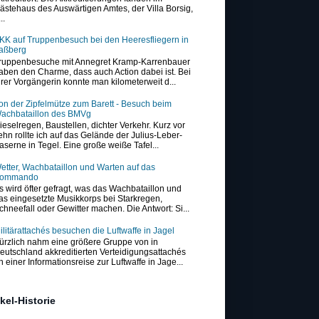
ästehaus des Auswärtigen Amtes, der Villa Borsig,
..
KK auf Truppenbesuch bei den Heeresfliegern in
aßberg
ruppenbesuche mit Annegret Kramp-Karrenbauer
aben den Charme, dass auch Action dabei ist. Bei
hrer Vorgängerin konnte man kilometerweit d...
on der Zipfelmütze zum Barett - Besuch beim
achbataillon des BMVg
ieselregen, Baustellen, dichter Verkehr. Kurz vor
ehn rollte ich auf das Gelände der Julius-Leber-
aserne in Tegel. Eine große weiße Tafel...
etter, Wachbataillon und Warten auf das
ommando
s wird öfter gefragt, was das Wachbataillon und
as eingesetzte Musikkorps bei Starkregen,
chneefall oder Gewitter machen. Die Antwort: Si...
ilitärattachés besuchen die Luftwaffe in Jagel
ürzlich nahm eine größere Gruppe von in
eutschland akkreditierten Verteidigungsattachés
n einer Informationsreise zur Luftwaffe in Jage...
ikel-Historie