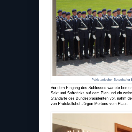
Pakistanischer Botschafter 
Vor dem Eingang des Schlosses wartete bereits 
Sekt und Softdrinks auf dem Plan und ein weit
Standarte des Bundespräsidenten vor, nahm den
von Protokollchef Jürgen Mertens vom Platz.