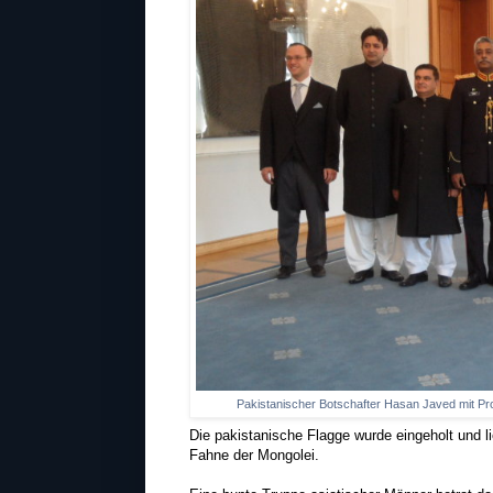
Pakistanischer Botschafter Hasan Javed mit Pro
Die pakistanische Flagge wurde eingeholt und l
Fahne der Mongolei.