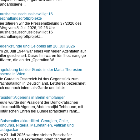
tandardisierte ...
aushaltsausschuss bewilligt 16
eschaffungsgroßprojekte
ier zitieren wir die Pressemitteilung 37/2026 des
MVg vom 8. Juli 2026, 19.26 Uhr:
aushaltsausschuss bewilligt 16
eschaffungsgroßprojekt...
edenkstunde und Gelöbnis am 20. Juli 2026
m 20. Juli 1944 war eines von vielen Attentaten auf
itler gescheitert. Daraufhin waren fünf hochrangige
ffiziere, die an der „Operation W...
ngelobung bei der Garde in der Maria-Theresien-
aserne in Wien
ie Garde in Österreich ist das Gegenstück zum
achbataillon in Deutschland. Letzteres bezeichnet
ich nur noch intern als Garde und blickt ...
räsident Algeriens in Berlin empfangen
eute wurde der Präsident der Demokratischen
olksrepublik Algerien, Abdelmadjid Tebboune, mit
ilitärischen Ehren bei Bundespräsident Frank...
 Botschafter akkreditiert: Georgien, Chile,
onduras, Nigeria, Mauretanien, Vatikan und
adagaskar
m 23. Juli 2026 wurden sieben Botschafter
kkreditiert. Die Akkreditierungen fanden im