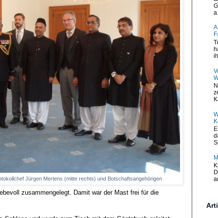
G
a.
A
F
T
h
i
V
W
N
z
K
W
K
E
d
S
M
K
D
tokollchef Jürgen Mertens (mitte rechts) und Botschaftsangehörigen
a
iebevoll zusammengelegt. Damit war der Mast frei für die
Art