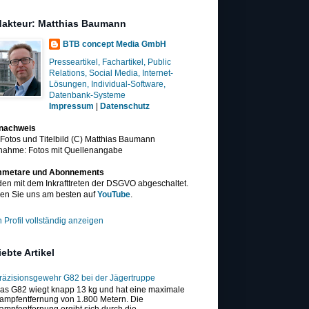
akteur: Matthias Baumann
BTB concept Media GmbH
Presseartikel, Fachartikel, Public
Relations, Social Media, Internet-
Lösungen, Individual-Software,
Datenbank-Systeme
Impressum
|
Datenschutz
dnachweis
 Fotos und Titelbild (C) Matthias Baumann
nahme: Fotos mit Quellenangabe
metare und Abonnements
en mit dem Inkrafttreten der DSGVO abgeschaltet.
en Sie uns am besten auf
YouTube
.
 Profil vollständig anzeigen
iebte Artikel
räzisionsgewehr G82 bei der Jägertruppe
as G82 wiegt knapp 13 kg und hat eine maximale
ampfentfernung von 1.800 Metern. Die
ampfentfernung ergibt sich durch die