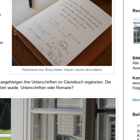
Red
h
l
en
Bil
Alle
Aus
Pakistanischer Botschafter Hasan Javed akkreditiert
Kom
ngehörigen ihre Unterschriften im Gästebuch ergänzten. Die
wurd
ttert wurde. Unterschriften oder Romane?
Folg
Mein
Bel
P
D
K
K