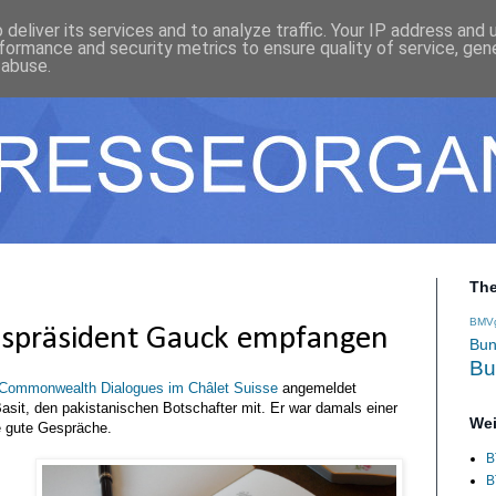
deliver its services and to analyze traffic. Your IP address and
formance and security metrics to ensure quality of service, ge
 abuse.
Th
BMV
espräsident Gauck empfangen
Bun
Bu
Commonwealth Dialogues im Châlet Suisse
angemeldet
asit, den pakistanischen Botschafter mit. Er war damals einer
Wei
e gute Gespräche.
B
B