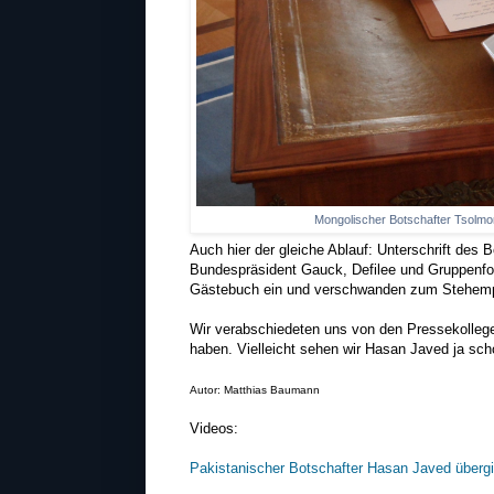
Mongolischer Botschafter Tsolmon
Auch hier der gleiche Ablauf: Unterschrift des
Bundespräsident Gauck, Defilee und Gruppenfot
Gästebuch ein und verschwanden zum Stehemp
Wir verabschiedeten uns von den Pressekollege
haben. Vielleicht sehen wir Hasan Javed ja sch
Autor: Matthias Baumann
Videos:
Pakistanischer Botschafter Hasan Javed überg