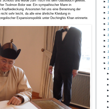
as Schloss und wurde zum Tisch mit dem Gästebuch geleitet.
►
after Tsolmon Bolor war. Ein sympathischer Mann in
►
en Kopfbedeckung. Ansonsten fiel uns eine Benennung der
►
icht sehr leicht, da alle eine ähnliche Kleidung in
mongolischer Expansionspolitik unter Dschinghis Khan erinnerte.
►
►
►
►
►
►
►
►
►
▼