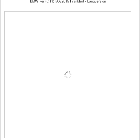
BMW 7er (G11) IAA 2015 Frankfurt - Langversion