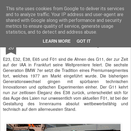
BTB concept Media GmbH
Presseberichte zu Bundespolitik, Diplomatie, Sicherheitspolitik, Wirtschaft, Fahrzeugtechnik und IT - Pressedienst, Fachartikel, Bildredaktion, O-Ton-Videos
This site uses cookies from Google to deliver its services
and to analyze traffic. Your IP address and user-agent are
shared with Google along with performance and security
metrics to ensure quality of service, generate usage
statistics, and to detect and address abuse.
SEP
LEARN MORE
GOT IT
BMW 7er auf der IAA vorgestellt
20
E23, E32, E38, E65 und F01 sind die Ahnen des G11, der zur Zeit
auf der IAA in Frankfurt seine Weltpremiere feiert. Die sechste
Generation BMW 7er setzt die Tradition eines Premiumsegmentes
fort, welches 1977 am Markt eingeführt wurde. Die bisherigen
Generationswechsel gingen mit spürbaren technischen
Innovationen und optischen Experimenten einher. Der G11 kehrt
nun zur zeitlosen Eleganz des E38 zurück, unterscheidet sich für
das Auge des Laien nur unwesentlich vom aktuellen F01, ist bei der
Gestaltung des Innenraums absolut wettbewerbsfähig und
technisch auf dem allerneuesten Stand.