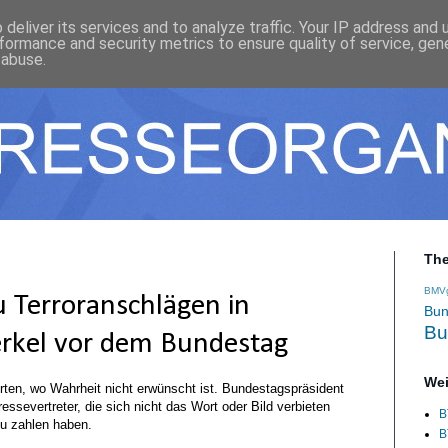
deliver its services and to analyze traffic. Your IP address and
formance and security metrics to ensure quality of service, ge
 abuse.
Th
BMV
 Terroranschlägen in
Bun
Bu
erkel vor dem Bundestag
Wei
Orten, wo Wahrheit nicht erwünscht ist. Bundestagspräsident
ssevertreter, die sich nicht das Wort oder Bild verbieten
B
u zahlen haben.
B