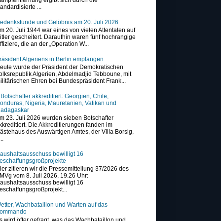
tandardisierte ...
edenkstunde und Gelöbnis am 20. Juli 2026
m 20. Juli 1944 war eines von vielen Attentaten auf
itler gescheitert. Daraufhin waren fünf hochrangige
ffiziere, die an der „Operation W...
räsident Algeriens in Berlin empfangen
eute wurde der Präsident der Demokratischen
olksrepublik Algerien, Abdelmadjid Tebboune, mit
ilitärischen Ehren bei Bundespräsident Frank...
 Botschafter akkreditiert: Georgien, Chile,
onduras, Nigeria, Mauretanien, Vatikan und
adagaskar
m 23. Juli 2026 wurden sieben Botschafter
kkreditiert. Die Akkreditierungen fanden im
ästehaus des Auswärtigen Amtes, der Villa Borsig,
..
aushaltsausschuss bewilligt 16
eschaffungsgroßprojekte
ier zitieren wir die Pressemitteilung 37/2026 des
MVg vom 8. Juli 2026, 19.26 Uhr:
aushaltsausschuss bewilligt 16
eschaffungsgroßprojekt...
etter, Wachbataillon und Warten auf das
ommando
s wird öfter gefragt, was das Wachbataillon und