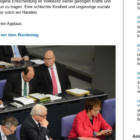
e eigene Entscheidung im Vollbesitz seiner geistigen Kräfte und
d
un zu tragen. Eine schlechte Kindheit und ungünstige soziale
S
ür solch ein Handeln.
V
W
nen Applaus.
N
z
l vor dem Bundestag
K
B
S
H
B
I
M
d
S
1
v
H
i
V
D
B
Art