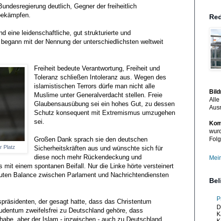
undesregierung deutlich, Gegner der freiheitlich
bekämpfen.
Red
 eine leidenschaftliche, gut strukturierte und
 begann mit der Nennung der unterschiedlichsten weltweit
Freiheit bedeute Verantwortung, Freiheit und
Toleranz schließen Intoleranz aus. Wegen des
islamistischen Terrors dürfe man nicht alle
Bil
Muslime unter Generalverdacht stellen. Freie
Alle
Glaubensausübung sei ein hohes Gut, zu dessen
Aus
Schutz konsequent mit Extremismus umzugehen
sei.
Kom
wurd
Großen Dank sprach sie den deutschen
Folg
 Platz
Sicherheitskräften aus und wünschte sich für
diese noch mehr Rückendeckung und
Mein
t einem spontanen Beifall. Nur die Linke hörte versteinert
 guten Balance zwischen Parlament und Nachrichtendiensten
Bel
P
spräsidenten, der gesagt hatte, dass das Christentum
D
Judentum zweifelsfrei zu Deutschland gehöre, dass
K
 habe, aber der Islam - inzwischen - auch zu Deutschland
K