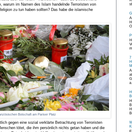
age, warum im Namen des Islam handelnde Terroristen von
s
r Religion zu tun haben sollten? Das habe die islamische
G
A
H
O
P
H
V
m
7
H
M
A
a
G
a.
H
B
H
B
H
B
anzösischen Botschaft am Pariser Platz
W
lich gegen eine sozial verklärte Betrachtung von Terroristen
K
Menschen tötet, die ihm persönlich nichts getan haben und die
E