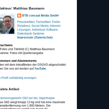
akteur: Matthias Baumann
BTB concept Media GmbH
Presseartikel, Fachartikel, Public
Relations, Social Media, Internet-
Lösungen, Individual-Software,
Datenbank-Systeme
Impressum
|
Datenschutz
dnachweis
 Fotos und Titelbild (C) Matthias Baumann
nahme: Fotos mit Quellenangabe
metare und Abonnements
en mit dem Inkrafttreten der DSGVO abgeschaltet.
en Sie uns am besten auf
YouTube
.
 Profil vollständig anzeigen
iebte Artikel
räzisionsgewehr G82 bei der Jägertruppe
as G82 wiegt knapp 13 kg und hat eine maximale
ampfentfernung von 1.800 Metern. Die
ampfentfernung ergibt sich durch die