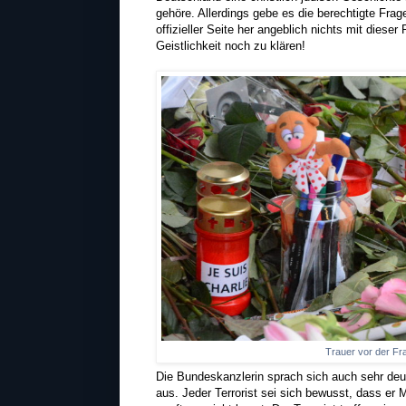
gehöre. Allerdings gebe es die berechtigte Fr
offizieller Seite her angeblich nichts mit diese
Geistlichkeit noch zu klären!
Trauer vor der Fr
Die Bundeskanzlerin sprach sich auch sehr deut
aus. Jeder Terrorist sei sich bewusst, dass er 