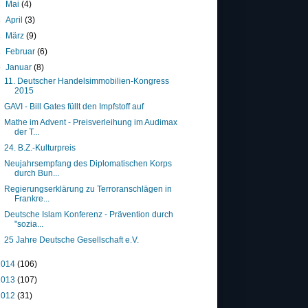
►
Mai
(4)
►
April
(3)
►
März
(9)
►
Februar
(6)
▼
Januar
(8)
11. Deutscher Handelsimmobilien-Kongress
2015
GAVI - Bill Gates füllt den Impfstoff auf
Mathe im Advent - Preisverleihung im Audimax
der T...
24. B.Z.-Kulturpreis
Neujahrsempfang des Diplomatischen Korps
durch Bun...
Regierungserklärung zu Terroranschlägen in
Frankre...
Deutsche Islam Konferenz - Prävention durch
"sozia...
25 Jahre Deutsche Gesellschaft e.V.
2014
(106)
2013
(107)
2012
(31)