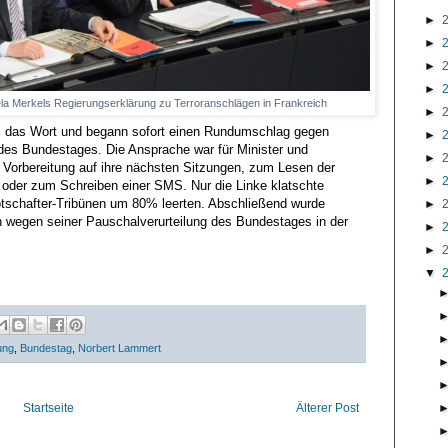
►
►
►
►
ela Merkels Regierungserklärung zu Terroranschlägen in Frankreich
►
ysi das Wort und begann sofort einen Rundumschlag gegen
►
des Bundestages. Die Ansprache war für Minister und
►
Vorbereitung auf ihre nächsten Sitzungen, zum Lesen der
►
k oder zum Schreiben einer SMS. Nur die Linke klatschte
otschafter-Tribünen um 80% leerten. Abschließend wurde
►
 wegen seiner Pauschalverurteilung des Bundestages in der
►
►
▼
ung
,
Bundestag
,
Norbert Lammert
Startseite
Älterer Post