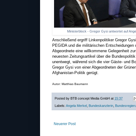
Ministerblock - Gregor Gysi antwortet auf Ang
Anschließend ergriff Linkenpolitiker Gregor G
PEGIDA und die militärischen Entscheidungen 
Abgeordnete eine willkommene Gelegenheit zur 
neuesten Zeitungsartikel über die Bundespoliti
unentwegt, während sich die vier Gäste- und B
Gregor Gysi von einer Abgeordneten der Grünen
Afghanistan-Politik gerügt.
Autor: Matthias Baumann
Posted by
BTB concept Media GmbH
at
15:37
Labels:
Angela Merkel
,
Bundeskanzlerin
,
Bundesregier
Neuerer Post