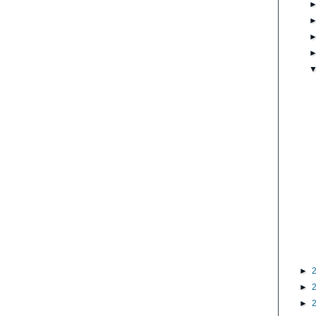
►
►
►