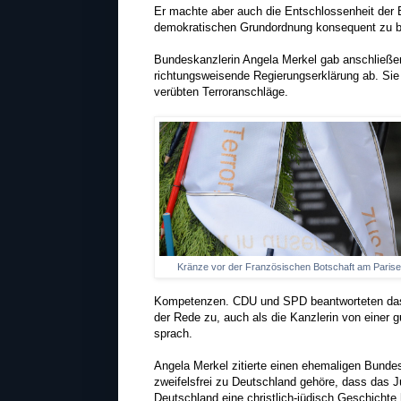
Er machte aber auch die Entschlossenheit der B
demokratischen Grundordnung konsequent zu 
Bundeskanzlerin Angela Merkel gab anschließend
richtungsweisende Regierungserklärung ab. Sie
verübten Terroranschläge.
Kränze vor der Französischen Botschaft am Pariser
Kompetenzen. CDU und SPD beantworteten das mi
der Rede zu, auch als die Kanzlerin von einer
sprach.
Angela Merkel zitierte einen ehemaligen Bunde
zweifelsfrei zu Deutschland gehöre, dass das 
Deutschland eine christlich-jüdisch Geschichte