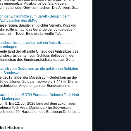
as eingesetzte Musikkorps bei Starkregen,
chneefall oder Gewitter machen. Die Antwort: Si...
on der Zipfelmütze zum Barett - Besuch beim
achbataillon des BMVg
ieselregen, Baustellen, dichter Verkehr. Kurz vor
ehn rollte ich auf das Gelände der Julius-Leber-
aserne in Tegel. Eine große weiße Tafel...
undespräsident verlegt seinen Amtssitz an den
preebogen
eute fand der offizielle Umzug des Amtssitzes des
undespräsidenten vom Schloss Bellevue in den
nterimsbau des Bundespräsidialamtes am Spr...
arsch zum Gedenken an die gefallenen Soldaten
er Bundeswehr
eit 2018 findet der Marsch zum Gedenken an die
20 gefallenen Soldaten sowie die 3.447 im Dienst
erstorbenen Angehörigen der Bundeswehr st...
ackathon des EDTH European Defense Tech Hub
m Marienpark
om 9. Bis 12. Juli 2026 fand auf dem zukünftigen
efense Tech Areal Marienpark im Südwesten
erlins der 20. Hackathon des European Defense ...
ikel-Historie