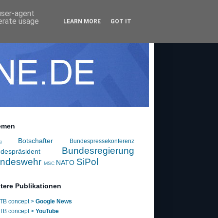
 user-agent
nerate usage
LEARN MORE
GOT IT
emen
Botschafter
Bundespressekonferenz
g
Bundesregierung
despräsident
ndeswehr
SiPol
NATO
MSC
tere Publikationen
TB concept >
Google News
TB concept >
YouTube