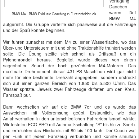
Verfügung.
Daneben
waren fünf
BMW M4 - BMW Exklusiv Coaching in Fürstenfeldbruck
BMW M4
aufgereiht. Die Gruppe verteilte sich paarweise auf die Fahrzeuge
und der Spaß konnte beginnen.
Wir fuhren zunächst mit dem M4 zu einer Wasserfläche, wo das
Über- und Untersteuern mit und ohne Traktionshilfe trainiert werden
sollte. Die Übung stellte sich schnell als Driftspaß um ein
Pylonenrondell heraus. Begleitet wurde dieses von einem
sagenhaften Sound der hoch gezüchteten M4-Motoren. Das
maximale Drehmoment dieser 431-PS-Maschinen wird gar nicht
mehr für eine bestimmte Drehzahl angegeben, sondern erstreckt
sich auf einen ganzen Bereich von 1.850 bis 5.500 U/min. Das
Wasser spritzte. Jeweils zwei Fahrzeuge drifteten um den Kreis.
Fahrspaß pur.
Dann wechselten wir auf die BMW 7er und es wurde das
Ausweichen mit Vollbremsung geübt. Erstaunlich, wie das
Anfahrverhalten in den unterschiedlichen Fahrerlebnismodi wirkte.
Wir testeten ECO PRO mit Automatikschaltung "S" bis hin zu Sport+
und erreichten das Hindernis mit 80 bis 100 kmh. Der Coach war
per Funk mit jedem Fahrzeug verbunden und konnte simultan