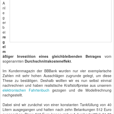
A
nl
e
g
er
b
ei
re
g
el
m
äßiger Investition eines gleichbleibenden Betrages
vom
sogenannten
Durchschnittskosteneffekt
.
Im Kundenmagazin der BBBank wurden nur vier exemplarische
Zahlen mit sehr hohen Ausschlägen zugrunde gelegt, um diese
These zu bestätigen. Deshalb wollten wir es nun selbst einmal
nachrechnen und haben realistische Kraftstoffpreise aus unserem
elektronischen Fahrtenbuch
gezogen und die Modellrechnung
nachgestellt.
Dabei sind wir zunächst von einer konstanten Tankfüllung von 40
Litern ausgegangen und hatten nach zehn Betankungen 512 Euro