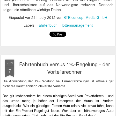
und Übersichtslisten auf das Notwendigste reduziert. Dennoch
zeigen sie sämtliche wichtige Daten.
Gepostet vor
24th July 2012
von
BTB concept Media GmbH
Labels:
Fahrtenbuch
Flottenmanagement
Fahrtenbuch versus 1%-Regelung - der
JUN
7
Vorteilsrechner
Die Anwendung der 1%-Regelung bei Firmenfahrzeugen ist oftmals gar
nicht die kaufmännisch cleverste Variante.
Das gilt insbesondere
bei
ein
em
niedrigen Anteil von Privatfahrten
–
und
das umso mehr, je höher der Listenpreis
des Autos
ist.
Anders
ausgedrückt: Wer ein günstiges
Firmen-
Auto
relativ viel privat
fährt
, kann
mit der Ein-
Prozent
-Regel gut leben. Wer aber
ein höherwertiges Auto
relativ wenig privat fährt, zahlt bei der Ein-
Prozent
-Regel drauf.