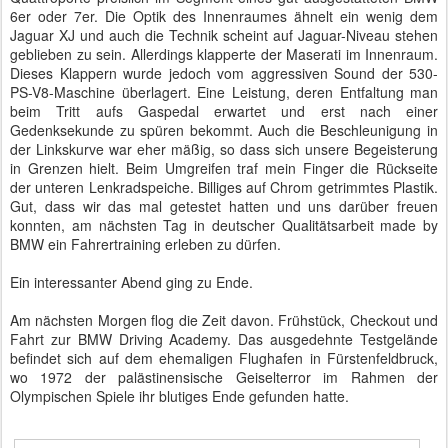
6er oder 7er. Die Optik des Innenraumes ähnelt ein wenig dem
Jaguar XJ und auch die Technik scheint auf Jaguar-Niveau stehen
geblieben zu sein. Allerdings klapperte der Maserati im Innenraum.
Dieses Klappern wurde jedoch vom aggressiven Sound der 530-
PS-V8-Maschine überlagert. Eine Leistung, deren Entfaltung man
beim Tritt aufs Gaspedal erwartet und erst nach einer
Gedenksekunde zu spüren bekommt. Auch die Beschleunigung in
der Linkskurve war eher mäßig, so dass sich unsere Begeisterung
in Grenzen hielt. Beim Umgreifen traf mein Finger die Rückseite
der unteren Lenkradspeiche. Billiges auf Chrom getrimmtes Plastik.
Gut, dass wir das mal getestet hatten und uns darüber freuen
konnten, am nächsten Tag in deutscher Qualitätsarbeit made by
BMW ein Fahrertraining erleben zu dürfen.
Ein interessanter Abend ging zu Ende.
Am nächsten Morgen flog die Zeit davon. Frühstück, Checkout und
Fahrt zur BMW Driving Academy. Das ausgedehnte Testgelände
befindet sich auf dem ehemaligen Flughafen in Fürstenfeldbruck,
wo 1972 der palästinensische Geiselterror im Rahmen der
Olympischen Spiele ihr blutiges Ende gefunden hatte.