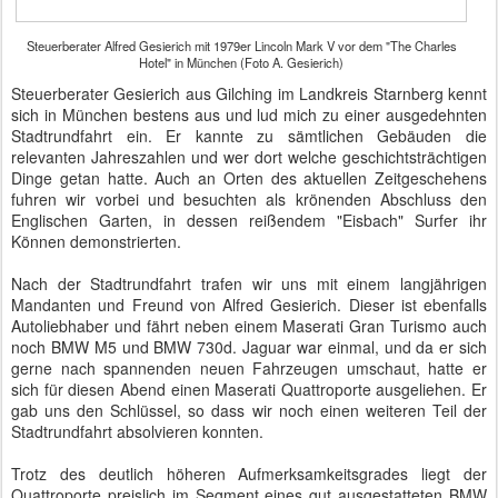
Steuerberater Alfred Gesierich mit 1979er Lincoln Mark V vor dem "The Charles
Hotel" in München (Foto A. Gesierich)
Steuerberater Gesierich aus Gilching im Landkreis Starnberg kennt
sich in München bestens aus und lud mich zu einer ausgedehnten
Stadtrundfahrt ein. Er kannte zu sämtlichen Gebäuden die
relevanten Jahreszahlen und wer dort welche geschichtsträchtigen
Dinge getan hatte. Auch an Orten des aktuellen Zeitgeschehens
fuhren wir vorbei und besuchten als krönenden Abschluss den
Englischen Garten, in dessen reißendem "Eisbach" Surfer ihr
Können demonstrierten.
Nach der Stadtrundfahrt trafen wir uns mit einem langjährigen
Mandanten und Freund von Alfred Gesierich. Dieser ist ebenfalls
Autoliebhaber und fährt neben einem Maserati Gran Turismo auch
noch BMW M5 und BMW 730d. Jaguar war einmal, und da er sich
gerne nach spannenden neuen Fahrzeugen umschaut, hatte er
sich für diesen Abend einen Maserati Quattroporte ausgeliehen. Er
gab uns den Schlüssel, so dass wir noch einen weiteren Teil der
Stadtrundfahrt absolvieren konnten.
Trotz des deutlich höheren Aufmerksamkeitsgrades liegt der
Quattroporte preislich im Segment eines gut ausgestatteten BMW