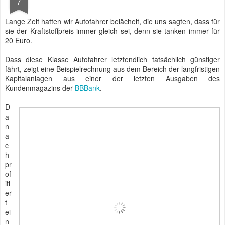
7
Lange Zeit hatten wir Autofahrer belächelt, die uns sagten, dass für
sie der Kraftstoffpreis immer gleich sei, denn sie tanken immer für
20 Euro.
Dass diese Klasse Autofahrer letztendlich tatsächlich günstiger
fährt, zeigt eine Beispielrechnung aus dem Bereich der langfristigen
Kapitalanlagen aus einer der letzten Ausgaben des
Kundenmagazins der
BBBank
.
D
a
n
a
c
h
pr
of
iti
er
t
ei
n