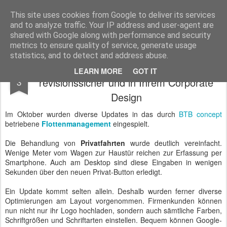
BTB concept Media GmbH
Presseberichte zu Bundespolitik, Diplomatie, Sicherheitspolitik, Wirtschaft, Fahrzeugtechnik und IT - Pressedienst, Fachartikel, Bildredaktion, O-Ton-Videos
This site uses cookies from Google to deliver its services
and to analyze traffic. Your IP address and user-agent are
shared with Google along with performance and security
metrics to ensure quality of service, generate usage
statistics, and to detect and address abuse.
Fahrtenbuch und Flottenmanagement -
NOV
LEARN MORE
GOT IT
revisionssicher und in Ihrem Corporate
3
Design
Im Oktober wurden diverse Updates in das durch
BTB concept
betriebene
Flottenmanagement
eingespielt.
Die Behandlung von
Privatfahrten
wurde deutlich vereinfacht.
Wenige Meter vom Wagen zur Haustür reichen zur Erfassung per
Smartphone. Auch am Desktop sind diese Eingaben in wenigen
Sekunden über den neuen Privat-Button erledigt.
Ein Update kommt selten allein. Deshalb wurden ferner diverse
Optimierungen am Layout vorgenommen. Firmenkunden können
nun nicht nur ihr Logo hochladen, sondern auch sämtliche Farben,
Schriftgrößen und Schriftarten einstellen. Bequem können Google-