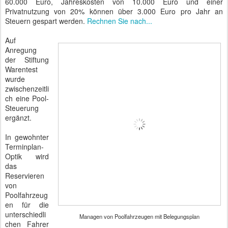
60.000 Euro, Jahreskosten von 10.000 Euro und einer
Privatnutzung von 20% können über 3.000 Euro pro Jahr an
Steuern gespart werden.
Rechnen Sie nach...
Auf
Anregung
der Stiftung
Warentest
wurde
zwischenzeitli
ch eine Pool-
Steuerung
ergänzt.
In gewohnter
Terminplan-
Optik wird
das
Reservieren
von
Poolfahrzeug
en für die
unterschiedli
Managen von Poolfahrzeugen mit Belegungsplan
chen Fahrer