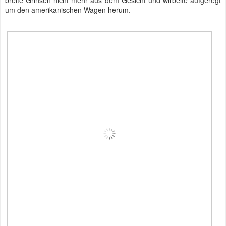
breite Grinsen nicht mehr aus dem Gesicht und wirbelte aufgeregt
um den amerikanischen Wagen herum.