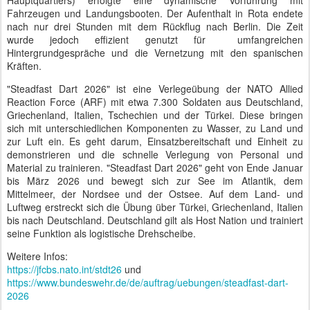
Hauptquartiers) erfolgte eine dynamische Vorführung mit
Fahrzeugen und Landungsbooten. Der Aufenthalt in Rota endete
nach nur drei Stunden mit dem Rückflug nach Berlin. Die Zeit
wurde jedoch effizient genutzt für
umfangreichen
Hintergrundgespräche und die Vernetzung mit den spanischen
Kräften.
"Steadfast Dart 2026" ist eine Verlegeübung der NATO Allied
Reaction Force (ARF) mit etwa 7.300 Soldaten aus Deutschland,
Griechenland, Italien, Tschechien und der Türkei. Diese bringen
sich mit unterschiedlichen Komponenten zu Wasser, zu Land und
zur Luft ein. Es geht darum, Einsatzbereitschaft und Einheit zu
demonstrieren und die schnelle Verlegung von Personal und
Material zu trainieren. "Steadfast Dart 2026" geht von Ende Januar
bis März 2026 und bewegt sich zur See im Atlantik, dem
Mittelmeer, der Nordsee und der Ostsee. Auf dem Land- und
Luftweg erstreckt sich die Übung über Türkei, Griechenland, Italien
bis nach Deutschland. Deutschland gilt als Host Nation und trainiert
seine Funktion als logistische Drehscheibe.
Weitere Infos:
https://jfcbs.nato.int/stdt26
und
https://www.bundeswehr.de/de/auftrag/uebungen/steadfast-dart-
2026