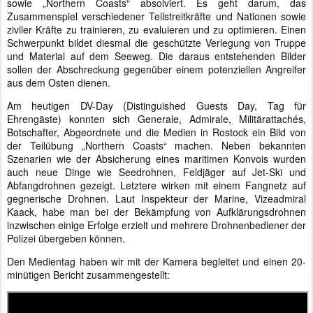
sowie „Northern Coasts“ absolviert. Es geht darum, das
Zusammenspiel verschiedener Teilstreitkräfte und Nationen sowie
ziviler Kräfte zu trainieren, zu evaluieren und zu optimieren. Einen
Schwerpunkt bildet diesmal die geschützte Verlegung von Truppe
und Material auf dem Seeweg. Die daraus entstehenden Bilder
sollen der Abschreckung gegenüber einem potenziellen Angreifer
aus dem Osten dienen.
Am heutigen DV-Day (Distinguished Guests Day, Tag für
Ehrengäste) konnten sich Generale, Admirale, Militärattachés,
Botschafter, Abgeordnete und die Medien in Rostock ein Bild von
der Teilübung „Northern Coasts“ machen. Neben bekannten
Szenarien wie der Absicherung eines maritimen Konvois wurden
auch neue Dinge wie Seedrohnen, Feldjäger auf Jet-Ski und
Abfangdrohnen gezeigt. Letztere wirken mit einem Fangnetz auf
gegnerische Drohnen. Laut Inspekteur der Marine, Vizeadmiral
Kaack, habe man bei der Bekämpfung von Aufklärungsdrohnen
inzwischen einige Erfolge erzielt und mehrere Drohnenbediener der
Polizei übergeben können.
Den Medientag haben wir mit der Kamera begleitet und einen 20-
minütigen Bericht zusammengestellt: