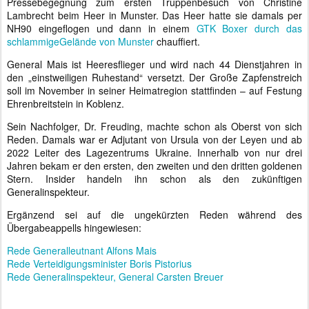
Pressebegegnung zum ersten Truppenbesuch von Christine
Lambrecht beim Heer in Munster. Das Heer hatte sie damals per
NH90 eingeflogen und dann in einem
GTK Boxer durch das
schlammigeGelände von Munster
chauffiert.
General Mais ist Heeresflieger und wird nach 44 Dienstjahren in
den „einstweiligen Ruhestand“ versetzt. Der Große Zapfenstreich
soll im November in seiner Heimatregion stattfinden – auf Festung
Ehrenbreitstein in Koblenz.
Sein Nachfolger, Dr. Freuding, machte schon als Oberst von sich
Reden. Damals war er Adjutant von Ursula von der Leyen und ab
2022 Leiter des Lagezentrums Ukraine. Innerhalb von nur drei
Jahren bekam er den ersten, den zweiten und den dritten goldenen
Stern. Insider handeln ihn schon als den zukünftigen
Generalinspekteur.
Ergänzend sei auf die ungekürzten Reden während des
Übergabeappells hingewiesen:
Rede Generalleutnant Alfons Mais
Rede Verteidigungsminister Boris Pistorius
Rede Generalinspekteur, General Carsten Breuer