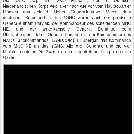
Die NATO zeigt hier zwar Präsenz, das 1. Deutsch-
Niederländischen Korps wird aber nach wie vor vom Hauptquartier
Münster aus geleitet. Neben Generalleutnant Mirow, dem
deutschen Kommandeur des 1GNC waren auch der polnische
Generalleutnant Parylak, der Kommandeur des scheidenden MNC
NE, und der amerikanische General Donahue beim
Übergabeappell dabei. General Donahue ist der Kommandeur des
NATO-Landkommandos (LANDCOM). Er übergab das Kommando
vom MNC NE an das 1GNC. Alle drei Generale und die vier
Minister richteten Grußworte an die angetretene Truppe und die
Gäste.