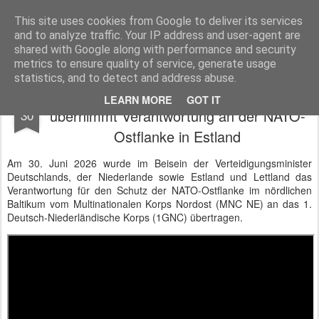
BTB concept Media GmbH
Presseberichte zu Bundespolitik, Diplomatie, Sicherheitspolitik, Wirtschaft, Fahrzeugtechnik und IT - Pressedienst, Fachartikel, Bildredaktion, O-Ton-Videos
This site uses cookies from Google to deliver its services
and to analyze traffic. Your IP address and user-agent are
shared with Google along with performance and security
metrics to ensure quality of service, generate usage
statistics, and to detect and address abuse.
1. Deutsch-Niederländisches Korps
JUN
LEARN MORE
GOT IT
übernimmt Verantwortung an der NATO-
30
Ostflanke in Estland
Am 30. Juni 2026 wurde im Beisein der Verteidigungsminister
Deutschlands, der Niederlande sowie Estland und Lettland das
Verantwortung für den Schutz der NATO-Ostflanke im nördlichen
Baltikum vom Multinationalen Korps Nordost (MNC NE) an das 1.
Deutsch-Niederländische Korps (1GNC) übertragen.