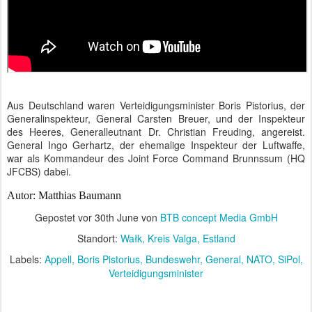
Aus Deutschland waren Verteidigungsminister Boris Pistorius, der
Generalinspekteur, General Carsten Breuer, und der Inspekteur
des Heeres, Generalleutnant Dr. Christian Freuding, angereist.
General Ingo Gerhartz, der ehemalige Inspekteur der Luftwaffe,
war als Kommandeur des Joint Force Command Brunnssum (HQ
JFCBS) dabei.
Autor: Matthias Baumann
Gepostet vor
30th June
von
BTB concept Media GmbH
Standort:
Wałk, Kreis Valga, Estland
Labels:
Appell
Boris Pistorius
Bundeswehr
General
NATO
SiPol
Verteidigungsminister