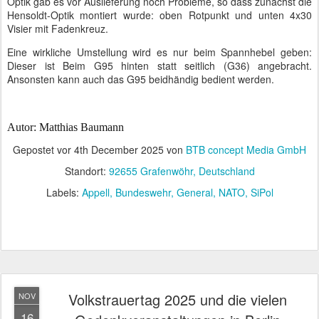
Optik gab es vor Auslieferung noch Probleme, so dass zunächst die
Hensoldt-Optik montiert wurde: oben Rotpunkt und unten 4x30
Visier mit Fadenkreuz.
Eine wirkliche Umstellung wird es nur beim Spannhebel geben:
Dieser ist Beim G95 hinten statt seitlich (G36) angebracht.
Ansonsten kann auch das G95 beidhändig bedient werden.
Autor: Matthias Baumann
Gepostet vor
4th December 2025
von
BTB concept Media GmbH
Standort:
92655 Grafenwöhr, Deutschland
Labels:
Appell
Bundeswehr
General
NATO
SiPol
Volkstrauertag 2025 und die vielen
NOV
16