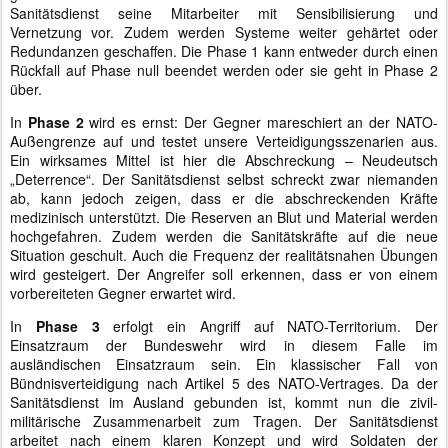
Sanitätsdienst seine Mitarbeiter mit Sensibilisierung und
Vernetzung vor. Zudem werden Systeme weiter gehärtet oder
Redundanzen geschaffen. Die Phase 1 kann entweder durch einen
Rückfall auf Phase null beendet werden oder sie geht in Phase 2
über.
In
Phase 2
wird es ernst: Der Gegner mareschiert an der NATO-
Außengrenze auf und testet unsere Verteidigungsszenarien aus.
Ein wirksames Mittel ist hier die Abschreckung – Neudeutsch
„Deterrence“. Der Sanitätsdienst selbst schreckt zwar niemanden
ab, kann jedoch zeigen, dass er die abschreckenden Kräfte
medizinisch unterstützt. Die Reserven an Blut und Material werden
hochgefahren. Zudem werden die Sanitätskräfte auf die neue
Situation geschult. Auch die Frequenz der realitätsnahen Übungen
wird gesteigert. Der Angreifer soll erkennen, dass er von einem
vorbereiteten Gegner erwartet wird.
In
Phase 3
erfolgt ein Angriff auf NATO-Territorium. Der
Einsatzraum der Bundeswehr wird in diesem Falle im
ausländischen Einsatzraum sein. Ein klassischer Fall von
Bündnisverteidigung nach Artikel 5 des NATO-Vertrages. Da der
Sanitätsdienst im Ausland gebunden ist, kommt nun die zivil-
militärische Zusammenarbeit zum Tragen. Der Sanitätsdienst
arbeitet nach einem klaren Konzept und wird Soldaten der