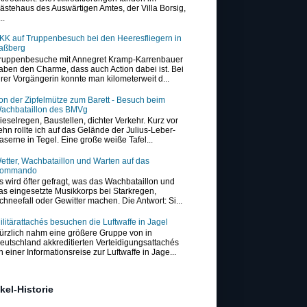
ästehaus des Auswärtigen Amtes, der Villa Borsig,
..
KK auf Truppenbesuch bei den Heeresfliegern in
aßberg
ruppenbesuche mit Annegret Kramp-Karrenbauer
aben den Charme, dass auch Action dabei ist. Bei
hrer Vorgängerin konnte man kilometerweit d...
on der Zipfelmütze zum Barett - Besuch beim
achbataillon des BMVg
ieselregen, Baustellen, dichter Verkehr. Kurz vor
ehn rollte ich auf das Gelände der Julius-Leber-
aserne in Tegel. Eine große weiße Tafel...
etter, Wachbataillon und Warten auf das
ommando
s wird öfter gefragt, was das Wachbataillon und
as eingesetzte Musikkorps bei Starkregen,
chneefall oder Gewitter machen. Die Antwort: Si...
ilitärattachés besuchen die Luftwaffe in Jagel
ürzlich nahm eine größere Gruppe von in
eutschland akkreditierten Verteidigungsattachés
n einer Informationsreise zur Luftwaffe in Jage...
ikel-Historie