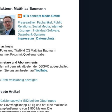
akteur: Matthias Baumann
BTB concept Media GmbH
Presseartikel, Fachartikel, Public
Relations, Social Media, Internet-
Lösungen, Individual-Software,
Datenbank-Systeme
Impressum
|
Datenschutz
dnachweis
 Fotos und Titelbild (C) Matthias Baumann
nahme: Fotos mit Quellenangabe
metare und Abonnements
en mit dem Inkrafttreten der DSGVO abgeschaltet.
en Sie uns am besten auf
YouTube
.
 Profil vollständig anzeigen
iebte Artikel
räzisionsgewehr G82 bei der Jägertruppe
as G82 wiegt knapp 13 kg und hat eine maximale
ampfentfernung von 1.800 Metern. Die
ampfentfernung ergibt sich durch die