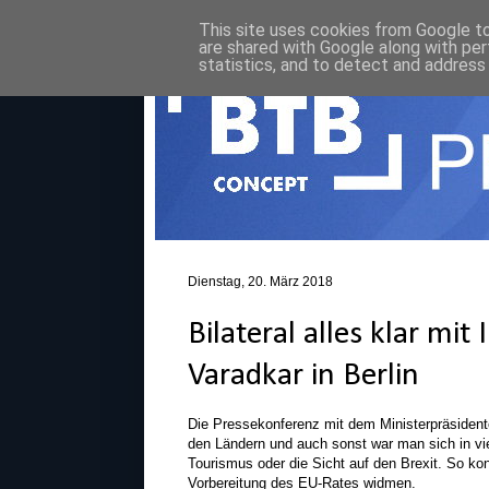
This site uses cookies from Google to 
are shared with Google along with per
statistics, and to detect and address
Dienstag, 20. März 2018
Bilateral alles klar mit
Varadkar in Berlin
Die Pressekonferenz mit dem Ministerpräsidenten 
den Ländern und auch sonst war man sich in vi
Tourismus oder die Sicht auf den Brexit. So ko
Vorbereitung des EU-Rates widmen.