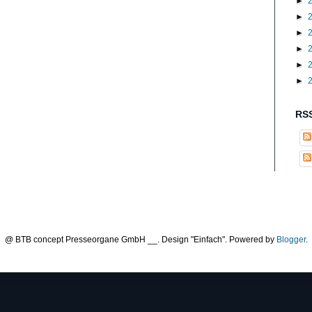
►
►
►
►
►
►
RSS
@ BTB concept Presseorgane GmbH __. Design "Einfach". Powered by
Blogger
.