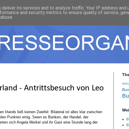
deliver its services and to analyze traffic. Your IP address and
formance and security metrics to ensure quality of service, ge
 abuse.
Th
BMV
 Irland - Antrittsbesuch von Leo
Bun
Bu
Wei
Irlands ließ keinen Zweifel: Bilateral ist alles klar zwischen
elen Punkten einig. Seien es Banken, der Handel, der
B
nnten sich Angela Merkel und ihr Gast eine Stunde lang der
B