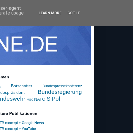
 user-agent
nerate usage
LEARN MORE
GOT IT
emen
Botschafter
Bundespressekonferenz
g
Bundesregierung
despräsident
ndeswehr
SiPol
NATO
MSC
tere Publikationen
TB concept >
Google News
TB concept >
YouTube