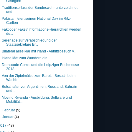
Georgien ...
Traditionserlass der Bundeswehr unterzeichnet
und ...
Pakistan feiert seinen National Day im Ritz-
Carlton
Fakt oder Fake? Informations-Hierarchien werden
du...
Serenade zur Verabschiedung der
Staatssekretäre Br...
Bilateral alles klar mit Irland - Antrittsbesuch v...
Island lädt zum Wandern ein
Dresscode Comic und die Leipziger Buchmesse
2018
Von der Zipfelmütze zum Barett - Besuch beim
Wachb...
Botschafter von Argentinien, Russland, Bahrain
und...
Moving Rwanda - Ausbildung, Software und
Mobilität...
►
Februar
(5)
►
Januar
(4)
2017
(48)