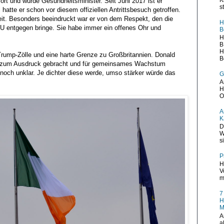
rt und wurde Gesundheitsminister. Seit Juni 2017 ist er
s
hatte er schon vor diesem offiziellen Antrittsbesuch getroffen.
eit. Besonders beeindruckt war er von dem Respekt, den die
H
EU entgegen bringe. Sie habe immer ein offenes Ohr und
B
H
B
H
rump-Zölle und eine harte Grenze zu Großbritannien. Donald
B
s zum Ausdruck gebracht und für gemeinsames Wachstum
 noch unklar. Je dichter diese werde, umso stärker würde das
G
A
H
O
A
K
D
W
s
P
H
V
m
7
H
M
A
a