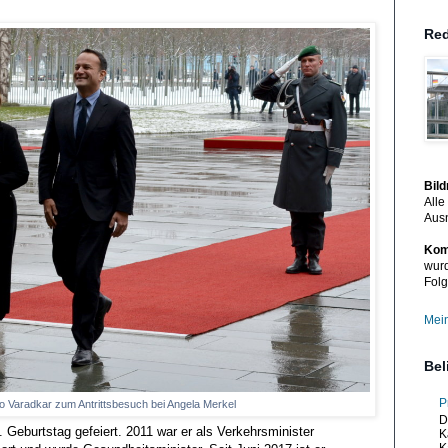
Red
Bil
Alle
Aus
Kom
wurd
Folg
Mein
Bel
P
eo Varadkar zum Antrittsbesuch bei Angela Merkel
D
 Geburtstag gefeiert. 2011 war er als Verkehrsminister
K
K