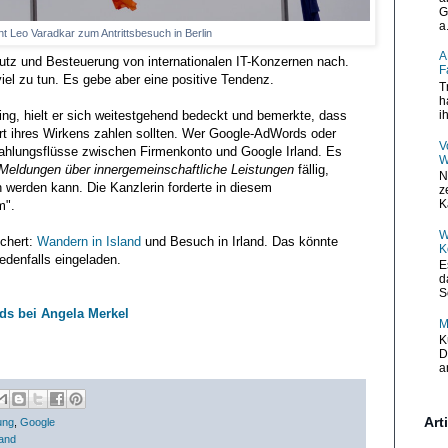
G
a.
nt Leo Varadkar zum Antrittsbesuch in Berlin
A
tz und Besteuerung von internationalen IT-Konzernen nach.
F
el zu tun. Es gebe aber eine positive Tendenz.
T
h
i
ng, hielt er sich weitestgehend bedeckt und bemerkte, dass
t ihres Wirkens zahlen sollten. Wer Google-AdWords oder
V
hlungsflüsse zwischen Firmenkonto und Google Irland. Es
W
ldungen über innergemeinschaftliche Leistungen
fällig,
N
werden kann. Die Kanzlerin forderte in diesem
z
K
m".
W
ichert:
Wandern in Island
und Besuch in Irland. Das könnte
K
edenfalls eingeladen.
E
d
S
nds bei Angela Merkel
M
K
D
a
Art
ung
,
Google
land