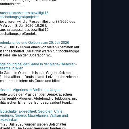
tandardisierte ...
aushaltsausschuss bewilligt 16
eschaffungsgroßprojekte
ier zitieren wir die Pressemitteilung 37/2026 des
MVg vom 8. Juli 2026, 19.26 Uhr:
aushaltsausschuss bewilligt 16
eschaffungsgroßprojekt...
edenkstunde und Gelöbnis am 20. Juli 2026
m 20. Juli 1944 war eines von vielen Attentaten auf
itler gescheitert. Daraufhin waren fünf hochrangige
ffiziere, die an der „Operation W...
ngelobung bei der Garde in der Maria-Theresien-
aserne in Wien
ie Garde in Österreich ist das Gegenstück zum
achbataillon in Deutschland. Letzteres bezeichnet
ich nur noch intern als Garde und blickt ...
räsident Algeriens in Berlin empfangen
eute wurde der Präsident der Demokratischen
olksrepublik Algerien, Abdelmadjid Tebboune, mit
ilitärischen Ehren bei Bundespräsident Frank...
 Botschafter akkreditiert: Georgien, Chile,
onduras, Nigeria, Mauretanien, Vatikan und
adagaskar
m 23. Juli 2026 wurden sieben Botschafter
kkreditiert. Die Akkreditierungen fanden im