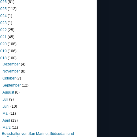
2026
(81)
2025
(112)
2024
(1)
2023
(1)
2022
(25)
2021
(45)
2020
(108)
2019
(106)
2018
(100)
►
Dezember
(4)
►
November
(8)
►
Oktober
(7)
►
September
(12)
►
August
(6)
►
Juli
(9)
►
Juni
(10)
►
Mai
(11)
►
April
(13)
▼
März
(11)
Botschafter von San Marino, Südsudan und