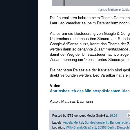
Irlands Ministerpräside
Die Journalisten bohrten beim Thema Datenschu
Laut Leo Varadkar sei beim Datenschutz noch vi
Als es um die Besteuerung von Google & Co. gi
Unternehmen durchaus ihre Steuern am Standor
Google-AdSense nutzt, kennt das Thema der Za
werden dann so genannte
Zusammenfassende Me
damit der Weg der Umsatzsteuer nachvollzogen 
Zusammenhang ein "konsistentes Steuersyste
Die nächsten Reiseziele der Kanzlerin sind ges
direkt verbunden werden. Leo Varadkar hat sie j
Video:
Antrittsbesuch des Ministerpräsidenten Irla
Autor: Matthias Baumann
Posted by
BTB concept Media GmbH
at
16:03
Labels:
Angela Merkel
,
Bundeskanzlerin
,
Bundesregier
Location:
Willy-Brandt-Straße 1, 10557 Berlin, Deutsch