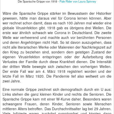
Die Spanische Grippe von 1918 -
Pale Rider von Laura Spinney
Wäre die Spanische Grippe stärker im Bewusstsein der Historiker
gewesen, hätte man daraus viel für Corona lernen können. Aber
wer rechnet schon damit, dass es nach 100 Jahren mal wieder eine
globale Virusinfektion gibt. 1918 gab es übrigens drei Wellen. Die
erste war ähnlich schwach wie Corona in Deutschland. Die zweite
Welle war verheerend und machte auch vor berühmten Personen
und deren Angehörigen nicht Halt. So ist davon auszugehen, dass
nicht alle literarischen Werke oder Malereien der Nachkriegszeit auf
den Krieg zu beziehen sind, sondern dem geistigen Zustand der
eigenen Virusinfektion entspringen oder der Aufarbeitung des
Verlustes der Familie durch diese Krankheit dienen. Die Intensität
der dritten Welle bewegte sich zwischen den vorherigen Wellen.
Der erste Fall war am 4. März 1918 registriert worden und der
letzte Fall im März 1920. Die Pandemie lief also weltweit um die
zwei Jahre.
Eine normale Grippe zeichnet sich demografisch durch ein U aus:
Links stehen die ganz kleinen Kinder und rechts die Senioren. Die
Spanische Grippe kam mit einer W-Kurve daher. Besonders waren
schwangere Frauen, deren Kinder, Senioren sowie Menschen
mittleren Alters betroffen. Das Durchschnittsalter lag bei 29 Jahren.
Viele Infizierte waren zunächst symptomfrei und kippten dann