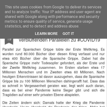
BTB concept Media GmbH
Presseberichte zu Bundespolitik, Diplomatie, Sicherheitspolitik, Wirtschaft, Fahrzeugtechnik und IT - Pressedienst, Fachartikel, Bildredaktion, O-Ton-Videos
This site uses cookies from Google to deliver its services
and to analyze traffic. Your IP address and user-agent are
shared with Google along with performance and security
metrics to ensure quality of service, generate usage
statistics, and to detect and address abuse.
Die Spanische Grippe von 1918 und die
DEC
LEARN MORE
GOT IT
19
verblüffenden Parallelen zu #COVID19
Parallel zur Spanischen Grippe tobte der Erste Weltkrieg. Es
wurden rund 80.000 Bücher über diesen Krieg verfasst und nur
etwa 400 Bücher über die Spanische Grippe. Dabei hat die
Spanische Grippe mehr Todesopfer gefordert, als der Erste und
der Zweite Weltkrieg zusammen. Im Ersten starben etwa 17
Millionen Menschen und im Zweiten etwa 60 Millionen. Nach
heutigen Erkenntnissen ist davon auszugehen, dass die Spanische
Grippe bis zu 100 Millionen Menschen dahingerafft hat. Dass das
so schnell in Vergessenheit geraten war, liegt wohl auch daran,
dass es bei einer Pandemie keine Sieger gibt und sich die
Tragödien auf einer sehr privaten Ebene abspielen.
Die Zeiten ändern sich: Damals hatte der Krieg die Pandemie