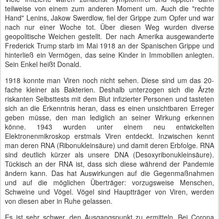
teilweise von einem zum anderen Moment um. Auch die "rechte
Hand" Lenins, Jakow Swerdlow, fiel der Grippe zum Opfer und war
nach nur einer Woche tot. Über diesen Weg wurden diverse
geopolitische Weichen gestellt. Der nach Amerika ausgewanderte
Frederick Trump starb im Mai 1918 an der Spanischen Grippe und
hinterließ ein Vermögen, das seine Kinder in Immobilien anlegten.
Sein Enkel heißt Donald.
1918 konnte man Viren noch nicht sehen. Diese sind um das 20-
fache kleiner als Bakterien. Deshalb unterzogen sich die Ärzte
riskanten Selbsttests mit dem Blut infizierter Personen und tasteten
sich an die Erkenntnis heran, dass es einen unsichtbaren Erreger
geben müsse, den man lediglich an seiner Wirkung erkennen
könne. 1943 wurden unter einem neu entwickelten
Elektronenmikroskop erstmals Viren entdeckt. Inzwischen kennt
man deren RNA (Ribonukleinsäure) und damit deren Erbfolge. RNA
sind deutlich kürzer als unsere DNA (Desoxyribonukleinsäure).
Tückisch an der RNA ist, dass sich diese während der Pandemie
ändern kann. Das hat Auswirkungen auf die Gegenmaßnahmen
und auf die möglichen Überträger: vorzugsweise Menschen,
Schweine und Vögel. Vögel sind Hauptträger von Viren, werden
von diesen aber in Ruhe gelassen.
Es ist sehr schwer, den Ausgangspunkt zu ermitteln. Bei Corona