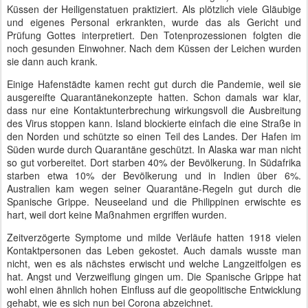
Küssen der Heiligenstatuen praktiziert. Als plötzlich viele Gläubige
und eigenes Personal erkrankten, wurde das als Gericht und
Prüfung Gottes interpretiert. Den Totenprozessionen folgten die
noch gesunden Einwohner. Nach dem Küssen der Leichen wurden
sie dann auch krank.
Einige Hafenstädte kamen recht gut durch die Pandemie, weil sie
ausgereifte Quarantänekonzepte hatten. Schon damals war klar,
dass nur eine Kontaktunterbrechung wirkungsvoll die Ausbreitung
des Virus stoppen kann. Island blockierte einfach die eine Straße in
den Norden und schützte so einen Teil des Landes. Der Hafen im
Süden wurde durch Quarantäne geschützt. In Alaska war man nicht
so gut vorbereitet. Dort starben 40% der Bevölkerung. In Südafrika
starben etwa 10% der Bevölkerung und in Indien über 6%.
Australien kam wegen seiner Quarantäne-Regeln gut durch die
Spanische Grippe. Neuseeland und die Philippinen erwischte es
hart, weil dort keine Maßnahmen ergriffen wurden.
Zeitverzögerte Symptome und milde Verläufe hatten 1918 vielen
Kontaktpersonen das Leben gekostet. Auch damals wusste man
nicht, wen es als nächstes erwischt und welche Langzeitfolgen es
hat. Angst und Verzweiflung gingen um. Die Spanische Grippe hat
wohl einen ähnlich hohen Einfluss auf die geopolitische Entwicklung
gehabt, wie es sich nun bei Corona abzeichnet.