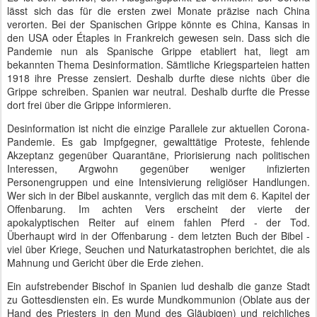
lässt sich das für die ersten zwei Monate präzise nach China
verorten. Bei der Spanischen Grippe könnte es China, Kansas in
den USA oder Étaples in Frankreich gewesen sein. Dass sich die
Pandemie nun als Spanische Grippe etabliert hat, liegt am
bekannten Thema Desinformation. Sämtliche Kriegsparteien hatten
1918 ihre Presse zensiert. Deshalb durfte diese nichts über die
Grippe schreiben. Spanien war neutral. Deshalb durfte die Presse
dort frei über die Grippe informieren.
Desinformation ist nicht die einzige Parallele zur aktuellen Corona-
Pandemie. Es gab Impfgegner, gewalttätige Proteste, fehlende
Akzeptanz gegenüber Quarantäne, Priorisierung nach politischen
Interessen, Argwohn gegenüber weniger infizierten
Personengruppen und eine Intensivierung religiöser Handlungen.
Wer sich in der Bibel auskannte, verglich das mit dem 6. Kapitel der
Offenbarung. Im achten Vers erscheint der vierte der
apokalyptischen Reiter auf einem fahlen Pferd - der Tod.
Überhaupt wird in der Offenbarung - dem letzten Buch der Bibel -
viel über Kriege, Seuchen und Naturkatastrophen berichtet, die als
Mahnung und Gericht über die Erde ziehen.
Ein aufstrebender Bischof in Spanien lud deshalb die ganze Stadt
zu Gottesdiensten ein. Es wurde Mundkommunion (Oblate aus der
Hand des Priesters in den Mund des Gläubigen) und reichliches