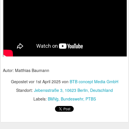
Autor: Matthias Baumann
Gepostet vor
1st April 2025
von
BTB concept Media GmbH
Standort:
Jebensstraße 3, 10623 Berlin, Deutschland
Labels:
BMVg
Bundeswehr
PTBS