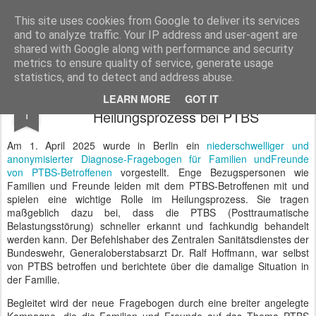
BTB concept Media GmbH
Presseberichte zu Bundespolitik, Diplomatie, Sicherheitspolitik, Wirtschaft, Fahrzeugtechnik und IT - Pressedienst, Fachartikel, Bildredaktion, O-Ton-Videos
This site uses cookies from Google to deliver its services
and to analyze traffic. Your IP address and user-agent are
shared with Google along with performance and security
metrics to ensure quality of service, generate usage
statistics, and to detect and address abuse.
Familien beschleunigen den
APR
LEARN MORE
GOT IT
1
Heilungsprozess bei PTBS
Am 1. April 2025 wurde in Berlin ein
niederschwelliger und
anonymisierter Diagnose-Fragebogen für Familien undFreunde
von PTBS-Betroffenen
vorgestellt. Enge Bezugspersonen wie
Familien und Freunde leiden mit dem PTBS-Betroffenen mit und
spielen eine wichtige Rolle im Heilungsprozess. Sie tragen
maßgeblich dazu bei, dass die PTBS (Posttraumatische
Belastungsstörung) schneller erkannt und fachkundig behandelt
werden kann. Der Befehlshaber des Zentralen Sanitätsdienstes der
Bundeswehr, Generaloberstabsarzt Dr. Ralf Hoffmann, war selbst
von PTBS betroffen und berichtete über die damalige Situation in
der Familie.
Begleitet wird der neue Fragebogen durch eine breiter angelegte