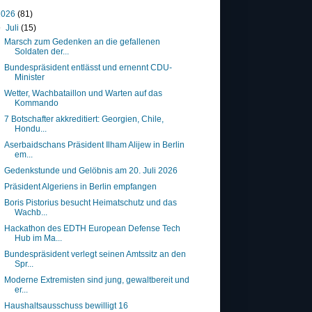
2026
(81)
▼
Juli
(15)
Marsch zum Gedenken an die gefallenen
Soldaten der...
Bundespräsident entlässt und ernennt CDU-
Minister
Wetter, Wachbataillon und Warten auf das
Kommando
7 Botschafter akkreditiert: Georgien, Chile,
Hondu...
Aserbaidschans Präsident Ilham Alijew in Berlin
em...
Gedenkstunde und Gelöbnis am 20. Juli 2026
Präsident Algeriens in Berlin empfangen
Boris Pistorius besucht Heimatschutz und das
Wachb...
Hackathon des EDTH European Defense Tech
Hub im Ma...
Bundespräsident verlegt seinen Amtssitz an den
Spr...
Moderne Extremisten sind jung, gewaltbereit und
er...
Haushaltsausschuss bewilligt 16