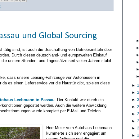
t
ssau und Global Sourcing
l tätig sind, ist auch die Beschaffung von Betriebsmitteln über
worden. Durch diesen deutschland- und europaweiten Einkauf
t, die unsere Stunden- und Tagessätze seit vielen Jahren stabil
icke, dass unsere Leasing-Fahrzeuge von Autohäusern in
 es einen Lieferservice vor die Haustür gibt, spielen diese
►
►
►
tohaus Leebmann in Passau
. Der Kontakt war durch ein
rkonditionen gepostet werden. Auch die weitere Abwicklung
►
hmeabstimmungen wurde komplett per E-Mail und Telefon
►
►
Herr Meier vom Autohaus Leebmann
►
kümmerte sich sehr engagiert um
►
unsere Anliegen und die