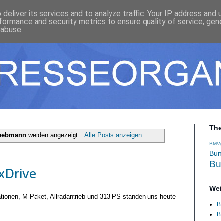
deliver its services and to analyze traffic. Your IP address and
formance and security metrics to ensure quality of service, ge
 abuse.
Th
Leebmann
werden angezeigt.
Alle Posts anzeigen
BMV
Bun
Bu
xDrive
Wei
tionen, M-Paket, Allradantrieb und 313 PS standen uns heute
B
B