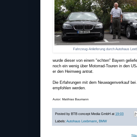
Fahrzeug-Anlieferung durch Autohaus Le
wurde dieser von einem "echten" Bayern geliefer
noch ein wenig über Motorrad-Touren in den USA
er den Heimweg antrat.
Die Erfahrungen mit dem Neuwagenverkauf bei
empfohlen werden.
Autor: Matthias Baumann
Posted by
BTB concept Media GmbH
at
19:03
Labels:
Autohaus Leebmann
,
BMW
Sta