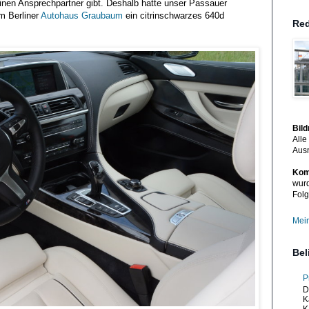
einen Ansprechpartner gibt. Deshalb hatte unser Passauer
 Berliner
Autohaus Graubaum
ein citrinschwarzes 640d
Red
Bil
Alle
Aus
Kom
wurd
Folg
Mein
Bel
P
D
K
K