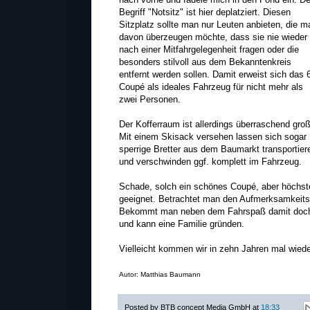
Begriff "Notsitz" ist hier deplatziert. Diesen
Sitzplatz sollte man nur Leuten anbieten, die m
davon überzeugen möchte, dass sie nie wieder
nach einer Mitfahrgelegenheit fragen oder die
besonders stilvoll aus dem Bekanntenkreis
entfernt werden sollen. Damit erweist sich das 
Coupé als ideales Fahrzeug für nicht mehr als
zwei Personen.
Der Kofferraum ist allerdings überraschend groß
Mit einem Skisack versehen lassen sich sogar
sperrige Bretter aus dem Baumarkt transportier
und verschwinden ggf. komplett im Fahrzeug.
Schade, solch ein schönes Coupé, aber höchsten
geeignet. Betrachtet man den Aufmerksamkeitsef
Bekommt man neben dem Fahrspaß damit doch a
und kann eine Familie gründen.
Vielleicht kommen wir in zehn Jahren mal wie
Autor: Matthias Baumann
Posted by
BTB concept Media GmbH
at
18:33