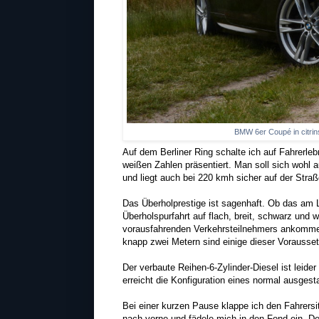
BMW 6er Coupé in citri
Auf dem Berliner Ring schalte ich auf Fahrerle
weißen Zahlen präsentiert. Man soll sich wohl 
und liegt auch bei 220 kmh sicher auf der Str
Das Überholprestige ist sagenhaft. Ob das am L
Überholspurfahrt auf flach, breit, schwarz und
vorausfahrenden Verkehrsteilnehmers ankomme. 
knapp zwei Metern sind einige dieser Voraussetz
Der verbaute Reihen-6-Zylinder-Diesel ist leide
erreicht die Konfiguration eines normal ausges
Bei einer kurzen Pause klappe ich den Fahrersi
nach vorne und fädele mich in den Fond ein. De