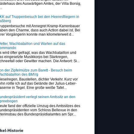
ästehaus des Auswärtigen Amtes, der Villa Borsig,
..
KK auf Truppenbesuch bei den Heeresfliegern in
aßberg
ruppenbesuche mit Annegret Kramp-Karrenbauer
aben den Charme, dass auch Action dabei ist. Bei
hrer Vorgängerin konnte man kilometerweit d...
etter, Wachbataillon und Warten auf das
ommando
s wird öfter gefragt, was das Wachbataillon und
as eingesetzte Musikkorps bei Starkregen,
chneefall oder Gewitter machen. Die Antwort: Si...
on der Zipfelmütze zum Barett - Besuch beim
achbataillon des BMVg
ieselregen, Baustellen, dichter Verkehr. Kurz vor
ehn rollte ich auf das Gelände der Julius-Leber-
aserne in Tegel. Eine große weiße Tafel...
undespräsident verlegt seinen Amtssitz an den
preebogen
eute fand der offizielle Umzug des Amtssitzes des
undespräsidenten vom Schloss Bellevue in den
nterimsbau des Bundespräsidialamtes am Spr...
ikel-Historie