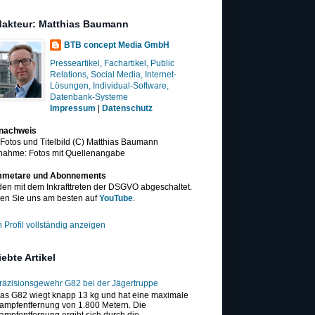
akteur: Matthias Baumann
BTB concept Media GmbH
Presseartikel, Fachartikel, Public
Relations, Social Media, Internet-
Lösungen, Individual-Software,
Datenbank-Systeme
Impressum
|
Datenschutz
dnachweis
 Fotos und Titelbild (C) Matthias Baumann
nahme: Fotos mit Quellenangabe
metare und Abonnements
en mit dem Inkrafttreten der DSGVO abgeschaltet.
en Sie uns am besten auf
YouTube
.
 Profil vollständig anzeigen
iebte Artikel
räzisionsgewehr G82 bei der Jägertruppe
as G82 wiegt knapp 13 kg und hat eine maximale
ampfentfernung von 1.800 Metern. Die
ampfentfernung ergibt sich durch die