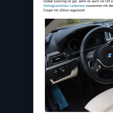
Global Sourcing ist gut, wenn es auch vor Ort 
Vertragsautohaus Leebmann
zusammen mit dem
Coupé mit xDrive organisiert.