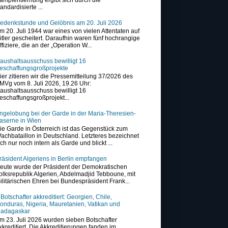
tandardisierte ...
edenkstunde und Gelöbnis am 20. Juli 2026
m 20. Juli 1944 war eines von vielen Attentaten auf
itler gescheitert. Daraufhin waren fünf hochrangige
ffiziere, die an der „Operation W...
aushaltsausschuss bewilligt 16
eschaffungsgroßprojekte
ier zitieren wir die Pressemitteilung 37/2026 des
MVg vom 8. Juli 2026, 19.26 Uhr:
aushaltsausschuss bewilligt 16
eschaffungsgroßprojekt...
ngelobung bei der Garde in der Maria-Theresien-
aserne in Wien
ie Garde in Österreich ist das Gegenstück zum
achbataillon in Deutschland. Letzteres bezeichnet
ich nur noch intern als Garde und blickt ...
räsident Algeriens in Berlin empfangen
eute wurde der Präsident der Demokratischen
olksrepublik Algerien, Abdelmadjid Tebboune, mit
ilitärischen Ehren bei Bundespräsident Frank...
 Botschafter akkreditiert: Georgien, Chile,
onduras, Nigeria, Mauretanien, Vatikan und
adagaskar
m 23. Juli 2026 wurden sieben Botschafter
kkreditiert. Die Akkreditierungen fanden im