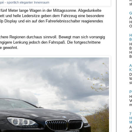
é - sportlich eleganter Innenraum
s
p fünf Meter lange Wagen in der Mittagssonne. Abgedunkelte
G
ett und helle Ledersitze geben dem Fahrzeug eine besondere
A
p Display und ein auf den Fahrerlebnisschalter reagierendes
H
O
H
sichere Regionen durchaus sinnvoll. Bewegt man sich vorrangig
B
ängigere Lenkung jedoch den Fahrspaß. Die fortgeschrittene
H
ie gewohnt.
B
H
B
A
K
D
W
s
P
H
V
m
7
H
M
A
a