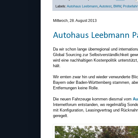
Labels:
Autohaus Leebmann
,
Autotest
,
BMW
,
Probefahr
Mittwoch, 28. August 2013
Autohaus Leebmann Pa
Da wir schon lange überregional und internationa
Global Sourcing zur Selbstverständlichkeit ge
wird eine nachhaltigen Kostenpolitik unterstütz
hält.
Wir ernten zwar hin und wieder verwunderte Bl
Bayern oder Baden-Württemberg stammen, aber da
Entfernungen keine Rolle.
Die neuen Fahrzeuge kommen diesmal vom
Au
Internetforum entstanden, wo regelmäßig Sonde
mit Konfiguration, Leasingvertrag und Rückna
geregelt.