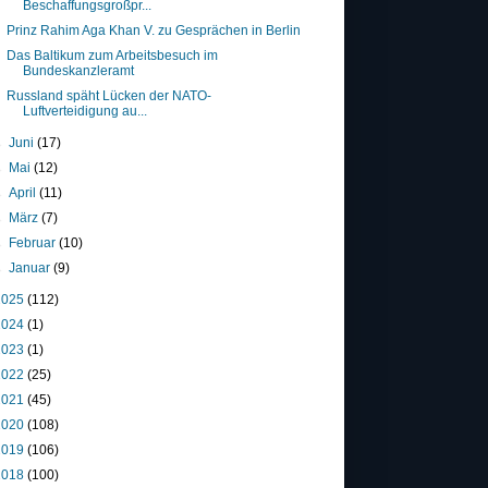
Beschaffungsgroßpr...
Prinz Rahim Aga Khan V. zu Gesprächen in Berlin
Das Baltikum zum Arbeitsbesuch im
Bundeskanzleramt
Russland späht Lücken der NATO-
Luftverteidigung au...
►
Juni
(17)
►
Mai
(12)
►
April
(11)
►
März
(7)
►
Februar
(10)
►
Januar
(9)
2025
(112)
2024
(1)
2023
(1)
2022
(25)
2021
(45)
2020
(108)
2019
(106)
2018
(100)