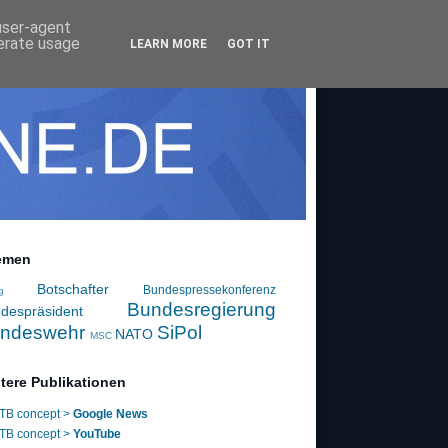
 user-agent
nerate usage
LEARN MORE
GOT IT
emen
Botschafter
Bundespressekonferenz
g
Bundesregierung
despräsident
ndeswehr
SiPol
NATO
MSC
tere Publikationen
TB concept >
Google News
TB concept >
YouTube