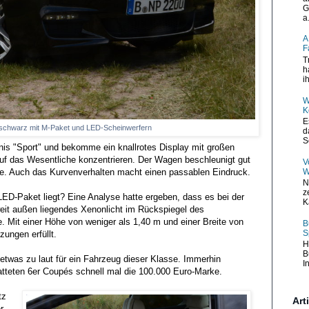
G
a.
A
F
T
h
i
W
K
E
nschwarz mit M-Paket und LED-Scheinwerfern
d
S
bnis "Sport" und bekomme ein knallrotes Display mit großen
auf das Wesentliche konzentrieren. Der Wagen beschleunigt gut
V
W
aße. Auch das Kurvenverhalten macht einen passablen Eindruck.
N
z
ED-Paket liegt? Eine Analyse hatte ergeben, dass es bei der
K
 weit außen liegendes Xenonlicht im Rückspiegel des
Mit einer Höhe von weniger als 1,40 m und einer Breite von
B
S
ungen erfüllt.
H
B
r etwas zu laut für ein Fahrzeug dieser Klasse. Immerhin
I
tatteten 6er Coupés schnell mal die 100.000 Euro-Marke.
tz
Art
r