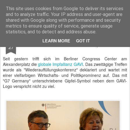
BTB concept Media GmbH
Presseberichte zu Bundespolitik, Diplomatie, Sicherheitspolitik, Wirtschaft, Fahrzeugtechnik und IT - Pressedienst, Fachartikel, Bildredaktion, O-Ton-Videos
This site uses cookies from Google to deliver its services
and to analyze traffic. Your IP address and user-agent are
shared with Google along with performance and security
metrics to ensure quality of service, generate usage
statistics, and to detect and address abuse.
JAN
LEARN MORE
GOT IT
GAVI - Bill Gates füllt den Impfstoff auf
27
Seit gestern trifft sich im Berliner Congress Center am
Alexanderplatz die
globale Impfallianz GAVI
. Das zweitägige Treffen
wurde als "Wiederauffüllungskonferenz" deklariert und wartet mit
einer vielfarbigen Wirtschafts- und Politikprominenz auf. Das mit
"G7 Germany" unterschriebene Gipfel-Symbol neben dem GAVI-
Logo verspricht nicht zu viel.