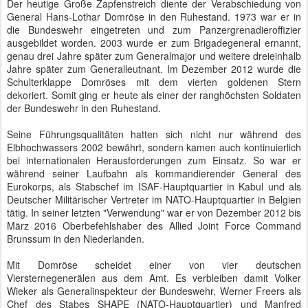
Großer Zapfenstreich zur Verabschiedung von General Domröse
Der Große Zapfenstreich hat eine lange Tradition in Deutschland.
Der "teutsche Soldat" wurde bereits kurz nach Luther mit dem
Zapfenstreich konfrontiert. Damals ging ein Offizier mit
Militärmusikern durch die Gasthäuser und schlug auf den Zapfhahn
der Bierfässer. Dann war Schluss mit lustig und die Soldaten
mussten sich zurück ins Lager begeben. 1726 wurde der
Zapfenstreich erstmals ausführlich als Zeremonie beschrieben.
Eine Renaissance erlebte der Zapfenstreich 1813 unter dem
preußischen König Friedrich Wilhelm III, der einige Elemente wie
stilles Gebet, Präsentieren des Gewehrs und das Blasen eines
Militärliedes ergänzte.