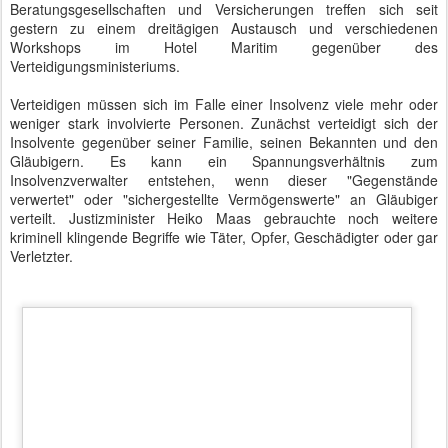
13. Deutscher Insolvenzrechtstag - Anbieter präsentieren ihre Lösungen
Immobilien zum Schnäppchenpreis, Auf- und Weiterverkauf
geplatzter Kredite oder Beratungshonorare sind nur einige der
Mehrwerte, die sich aus einer Insolvenzsituation ziehen lassen.
Warum also sollte Insolvenz als Makel gelten?
Laut Teilnehmerliste waren etwa eintausend Fachleute
angemeldet. Der Saal Maritim war im Plenum und auf den Rängen
fast vollständig besetzt.
13. Deutscher Insolvenzrechtstag - voll besetzter Saal Maritim
Allein zur Presse scheint die ertragreiche Verwertbarkeit von
Insolvenzen noch nicht vorgedrungen zu sein. Das