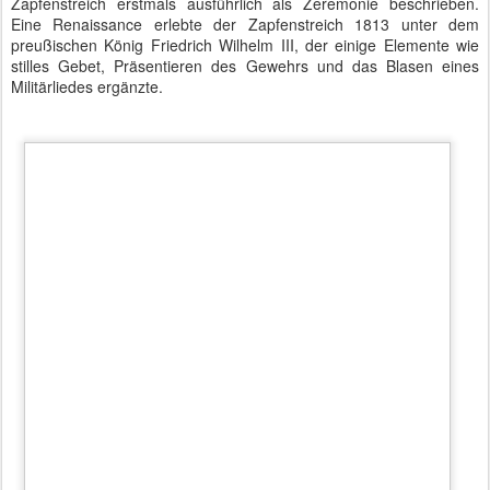
gespielt. Zum Programm gehörten ferner die üblichen Meldungen,
ein Choral mit abgesetztem Gefechtshelm, die Nationalhymne und
eine eskortierte Abfahrt des Generals.
Laut Presseabteilung des Verteidigungsministeriums habe man
bisher immer gutes Wetter beim Zapfenstreich gehabt. Das sei
nichts Besonderes. Verwundert zeigte man sich jedoch über die
rege Teilnahme an der Zeremonie. Lag das vielleicht an der
Sympathie gegenüber einem Mann, der als Stratege seine eigene
Meinung hatte und diese auch gegenüber der Bundesregierung
vertrat?
Gäste beim Großen Zapfenstreich für General Domröse
Nach über zweiundvierzig interessanten und oftmals turbulenten
Dienstjahren geht General Hans-Lothar Domröse im Alter von