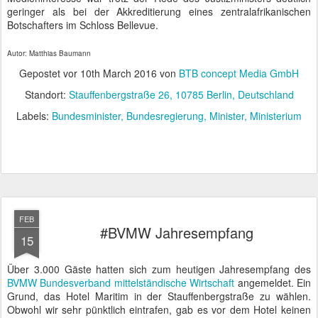
Flüchtlingspolitik und unfaire Entlohnung aussprach. Hellhörig
wurden wir bei seiner Forderung nach Förderung von
Wagniskapital, welches ja zurzeit noch aus der privaten Schatulle
erbracht und damit voll versteuert werden muss.
Einen ganz anderen Ansatz verfolgte der jüngste Ministerpräsident
Europas, Taavi Röivas aus Estland. Er zeigte in seiner ebenfalls
sehr ausführlichen Rede, wie eGovernment in der Praxis aussehen
kann. Im Gegensatz zu Deutschland, wo zum großen Leidwesen
des Innenministeriums noch jeder sein eigenes digitales Süppchen
kocht, disruptiert Estland den digitalen Behördenmarkt. Es gibt dort
keine Steuerberater mehr, da jeder bereits vorausgefüllte
Steuererklärungen vom Finanzamt bekomme, die er nur noch
validieren und signieren muss. Die Signatur erfolgt fast
flächendeckend über den gechipten Personalausweis. Stolz
präsentierte uns Taavi Röivas seine Chipkarte, mit der er auf dem
Weg von Tegel zum Maritim mehrere Regierungsdokumente online
unterzeichnet hatte.