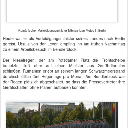
der Regen plötzlich abgeschaltet, so dass die Pressevertreter ihre
Gerätschaften ohne Planen aufbauen konnten.
Rumänischer Verteidigungsminister Mihnea Ioan Motoc in Berlin - Ehrenformation
Ohne Planen aber nach Plan liefen die nächsten Punkte ab.
Fotografen standen im markierten Bereich, das Wachbataillon
marschierte musizierend exakt an den Linien ein, die durch die
Betonplatten des Ehrenhofes vorgegeben sind. Dann Warten auf
die Ministerin. "Guten Morgen Soldaten", grüßte sie kurz vor halb
drei die Ehrenformation, die mit einem laut im Gebäudekomplex
widerhallenden "Guten Morgen, Frau Ministerin" antworteten.