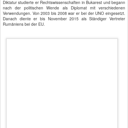
Diktatur studierte er Rechtswissenschaften in Bukarest und begann
nach der politischen Wende als Diplomat mit verschiedenen
Verwendungen. Von 2003 bis 2008 war er bei der UNO eingesetzt.
Danach diente er bis November 2015 als Ständiger Vertreter
Rumäniens bei der EU.
Rumänischer Verteidigungsminister Mihnea Ioan Motoc in Berlin
Heute war er als Verteidigungsminister seines Landes nach Berlin
gereist. Ursula von der Leyen empfing ihn am frühen Nachmittag
zu einem Arbeitsbesuch im Bendlerblock.
Der Nieselregen, der am Potsdamer Platz die Frontscheibe
benetzte, ließ eher auf einen Minister aus Großbritannien
schließen. Rumänien erlebt an seinem langen Schwarzmeerstrand
durchschnittlich fünf Regentage pro Monat. Am Bendlerblock war