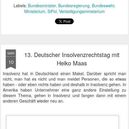
Welches Maß der Verteilung? Heiko Maas plädiert für quotenmäßige und gerechte
Opferentschädigung.
Laut Heiko Maas gebe es einigen gestzlichen Handlungsbedarf, da
die Opferentschädigung bisher nicht nach Quoten, sondern dem
Wer-zuerst-kommt-Prinzip geregelt werde. Gläubiger, die im
Umgang mit insolventen Schuldnern geübt seien, stünden
demnach auch sofort auf der Matte und könnten sich mit den zu
verwertenden Vermögensbestandteilen bedienen lassen. Das sei
ungerecht gegenüber den ungeübten Gläubigern, die etwas später
erscheinen und dann oftmals leer ausgehen.