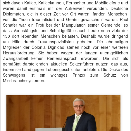
Colonia Dignidad im Auswärtigen Amt - Selbstkritische Rede des Außenministers
Frank-Walter Steinmeier wurde für seine offene und selbstkritische
Rede
gelobt. Es sei nicht selbstverständlich, dass ein Minister im
eigenen Hause am eigenen Ressort solch eine deutliche Kritik übe.
Der Minister beobachtete sehr genau die Reaktionen des
betroffenen Publikums auf den Film und die Diskussionsbeiträge
und misst dem Fall Colonia Dignidad einen hohen didaktischen
Wert für zukünftige Botschafter-Generationen bei. So werde diese
Fallstudie ins Curriculum der Diplomatenausbildung aufgenommen
und ferner die übliche 30-jährige Sperrfrist für die Akten per
Ministeranweisung auf zwanzig Jahre verkürzt.
Colonia Dignidad zeigt wie Sekten und Diktaturen funktionieren:
+ schaffe und nähre Schuldgefühle
+ trenne vertraute und verwandte Personen
+ schaffe eine Atmosphäre des gegenseitigen Mistrauens
+ erfinde zeitintensive und sinnlose Beschäftigungen
+ verhindere wirtschaftliche Handlungsfähigkeit
+ zensiere alles und halte die Außenwelt fern
Ein Aussteiger erzählte mir anschließend, dass eine Gruppe junger