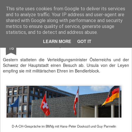
BTB concept Media GmbH
Presseberichte zu Bundespolitik, Diplomatie, Sicherheitspolitik, Wirtschaft, Fahrzeugtechnik und IT - Pressedienst, Fachartikel, Bildredaktion, O-Ton-Videos
This site uses cookies from Google to deliver its services
and to analyze traffic. Your IP address and user-agent are
shared with Google along with performance and security
metrics to ensure quality of service, generate usage
statistics, and to detect and address abuse.
MAR
LEARN MORE
GOT IT
D-A-CH-Gespräche im Bendlerblock
16
Gestern statteten die Verteidigungsminister Österreichs und der
Schweiz der Hauptstadt einen Besuch ab. Ursula von der Leyen
empfing sie mit militärischen Ehren im Bendlerblock.
D-A-CH-Gespräche im BMVg mit Hans-Peter Doskozil und Guy Parmelin