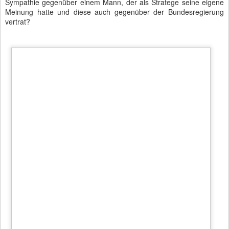
13. Deutscher Insolvenzrechtstag mit
MAR
10
Heiko Maas
Insolvenz hat in Deutschland einen Makel. Darüber spricht man
nicht, man hat es nicht und man meidet Personen, die so etwas
haben - oder eben nichts haben und deshalb in Insolvenz gehen. In
Amerika haben Unternehmer eine ganz andere Einstellung zu
diesem Thema, gehen in Insolvenz und fangen dann mit einem
anderen Geschäft wieder neu an.
13. Deutscher Insolvenzrechtstag - Fallen und Risiken beim Insolvenzrecht
Dass sich mit Insolvenz ein durchaus gutes Geschäft machen lässt,