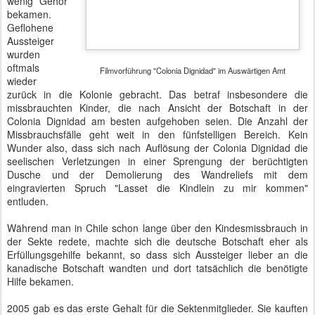
Schäfer war ein Profi bei der Manipulation seiner Gemeinde, so
dass Verlustängste und Schuldgefühle auch heute noch viele der
130 dort lebenden Menschen belasten. Deshalb wurde dringend
um Hilfe durch Traumaspezialisten gebeten. Die ehemaligen
Mitglieder der Colonia Dignidad stehen noch vor einer weiteren
Herausforderung. Sie haben wegen der langen unentgeltlichen
Zwangsarbeit keinen Rentenanspruch erworben. Die sich als
gemäßigt darstellenden aktuellen Sektenführer nutzen das aus,
indem sie Land gegen Lebensgeschichten anbieten. Die Decke des
Schweigens ist ein wichtiges Prinzip zum Schutz von
Missbrauchssystemen.