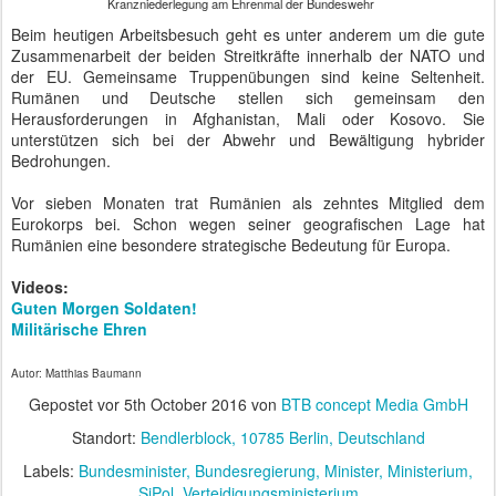
APR
Colonia Dignidad im Auswärtigen Amt
26
"Ordentlich und sauber bis zu den Schweineställen", beschrieben
deutsche Diplomaten 1977 das Ergebnis einer Begehung der
Colonia Dignidad im Süden Chiles.
Sektenführer Paul Schäfer hatte seine Leute im Griff. Waren sie
einst freiwillig aus den Phobien des Kalten Krieges nach Chile
ausgewandert, mussten sie nun in ständiger Angst vor körperlicher
und psychischer Gewalt durch Paul Schäfer leben. Familien wurden
getrennt und in homogene Gruppen umstrukturiert. Gegenseitige
Bespitzelung war so normal wie die siebentägige Arbeitswoche.
Gehalt gab es nicht, nur die allgemeine Grundversorgung. Wer
trotzdem noch Zeit zum Nachdenken hatte, bekam als tägliche
Grundversorgung Pillen, die ihn gut einen halben Tag ins Delirium