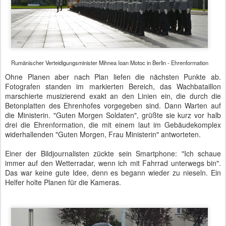
Einer der Bildjournalisten zückte sein Smartphone: "Ich schaue
immer auf den Wetterradar, wenn ich mit Fahrrad unterwegs bin".
Das war keine gute Idee, denn es begann wieder zu nieseln. Ein
Helfer holte Planen für die Kameras.
Rumänischer Verteidigungsminister Mihnea Ioan Motoc in Berlin - Meldung an die
Minister
Blaulicht und der Sound der Feldjäger-Maschinen kündigten den
pünktlichen Besuch des Ministers an. Frau von der Leyen hatte
bereits einen Schirm in der Hand und ging auf Mihnea Ioan Motoc
zu. Nach einem kurzen Gespräch begaben sie sich auf das rote