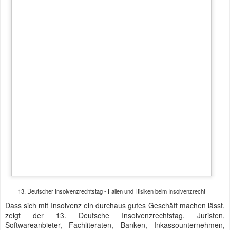
13. Deutscher Insolvenzrechtstag - Justizminister Heiko Maas
Heiko Maas ging sehr ausführlich auf kriminell motivierte
Insolvenzen ein, die letztlich auch den Insolvenzverwalter in die
Falle einer Geldwäsche bringen können. Deshalb gab es im Foyer
auch diverse Stände, wo Versicherer und Finanzierer um die
Insolvenzverwalter warben. Ob Strafrechtsschutz ab 332,14 Euro,
Prozessfinanzierung, Immobilienverwertung oder Software zur
Visualisierung von betrügerischen Kapitalflüssen, Insolvenz ist eben
nur für den Betroffenen ein Problem, für viele auf Insolvenz
spezialisierte Verwerter aber ein profitables Einsatzfeld für ihre
Lösungen.