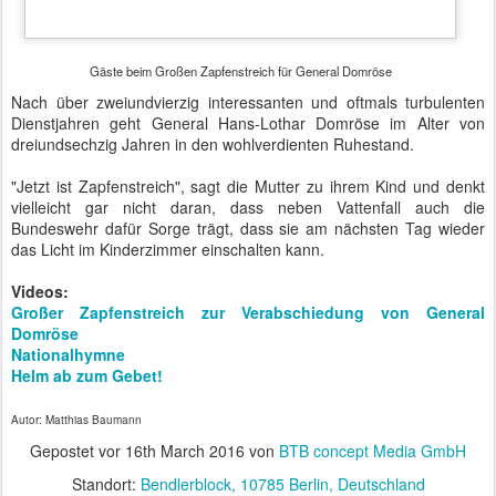
zeigt der 13. Deutsche Insolvenzrechtstag. Juristen,
Softwareanbieter, Fachliteraten, Banken, Inkassounternehmen,
Beratungsgesellschaften und Versicherungen treffen sich seit
gestern zu einem dreitägigen Austausch und verschiedenen
Workshops im Hotel Maritim gegenüber des
Verteidigungsministeriums.
Verteidigen müssen sich im Falle einer Insolvenz viele mehr oder
weniger stark involvierte Personen. Zunächst verteidigt sich der
Insolvente gegenüber seiner Familie, seinen Bekannten und den
Gläubigern. Es kann ein Spannungsverhältnis zum
Insolvenzverwalter entstehen, wenn dieser "Gegenstände
verwertet" oder "sichergestellte Vermögenswerte" an Gläubiger
verteilt. Justizminister Heiko Maas gebrauchte noch weitere
kriminell klingende Begriffe wie Täter, Opfer, Geschädigter oder gar
Verletzter.