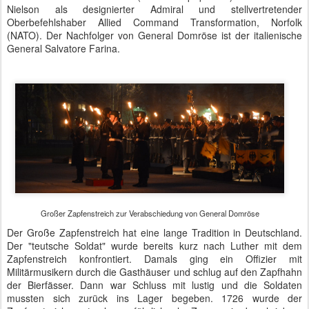
Großer Zapfenstreich zur Verabschiedung von General Domröse
Auch heute noch wird der Zapfenstreich ohne technische Hilfsmittel
wie Scheinwerfer oder Mikrophone durchgeführt. Diverse
Fackelträger flankieren die Soldaten des Wachbataillons und
erleuchten auf diese Weise den Innenhof des Bendlerblocks. Die
Ministerin und General Domröse standen deshalb fast im Dunkeln
und wurden nur durch den Schein von vier Fackeln illuminiert.
Vor über fünfhundert Gästen aus Politik, Bundeswehr und
Diplomatie wurden Militärmärsche und weitere klassische Stücke