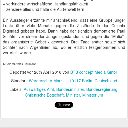
"Jetzt ist Zapfenstreich", sagt die Mutter und schaltet das Licht aus.
Das Kind weiß nun, dass nach einem langen Tag im Kindergarten,
nach Abendbrot und Gutenachtgeschichte sein Tag vorbei ist. Es
schlummert ein und träumt vom Großwerden und den Erlebnissen
auf dem Spielplatz.
Viersternegeneral Hans-Lothar Domröse
Der heutige Große Zapfenstreich diente der Verabschiedung von
General Hans-Lothar Domröse in den Ruhestand. 1973 war er in
die Bundeswehr eingetreten und zum Panzergrenadieroffizier
ausgebildet worden. 2003 wurde er zum Brigadegeneral ernannt,