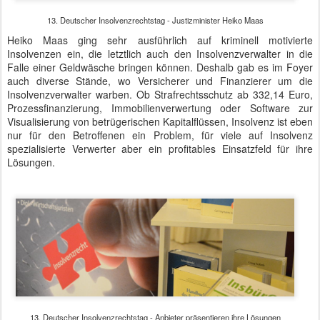
der BVMW jede Menge Promis auf. Es begann mit Günther
Oettinger, der sich zunächst über die überproportionale
Schwabenpräsenz freute. Dann begann er beim Buchdruck,
hangelte sich an der Dampfmaschine entlang und endete
schließlich bei seinem Lieblingsthema Netzausbau.
Kommissar 4.0 gestand vor über 6.000 Ohren, dass er auf dem
Flughafen von Brüssel der einzige Leser einer Papierzeitung sei.
Kein Wunder also, dass ihn seine Oma als "Lausbub in Brüssel"
bezeichnet. Immer noch beeindruckt von der Grünen Woche und
Food 4.0 meinte er, dass man auf dem Lande eher Schlaglöcher
als Funklöcher verkraften könne. Wenn der Traktor oder die
sensorische Kuh kein Netz habe, geht da gar nichts mehr. Passend
zu Food 4.0 ging er auch auf die Markenkenntnis des
angebissenen Apfels ein, die inzwischen höher sei als die des
Sterns oder des blau-weißen Propellers von BMW. Man müsse sich
auch darauf einstellen, dass nicht mehr die Idylle eines
Grundstücks dessen Wert ausmache, sondern dessen
Netzanbindung.