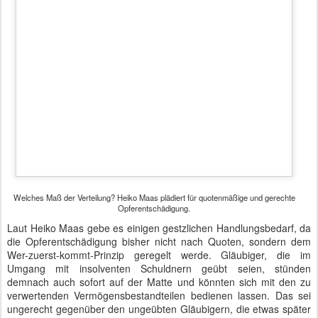
Medieninteresse war trotz der Rede des Justizministers deutlich
geringer als bei der Akkreditierung eines zentralafrikanischen
Botschafters im Schloss Bellevue.
Autor: Matthias Baumann
Gepostet vor
10th March 2016
von
BTB concept Media GmbH
Standort:
Stauffenbergstraße 26, 10785 Berlin, Deutschland
Labels:
Bundesminister
Bundesregierung
Minister
Ministerium
FEB
#BVMW Jahresempfang
15
Über 3.000 Gäste hatten sich zum heutigen Jahresempfang des
BVMW Bundesverband mittelständische Wirtschaft
angemeldet. Ein
Grund, das Hotel Maritim in der Stauffenbergstraße zu wählen.