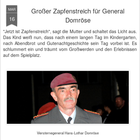
genau drei Jahre später zum Generalmajor und weitere dreieinhalb
Jahre später zum Generalleutnant. Im Dezember 2012 wurde die
Schulterklappe Domröses mit dem vierten goldenen Stern
dekoriert. Somit ging er heute als einer der ranghöchsten Soldaten
der Bundeswehr in den Ruhestand.
Seine Führungsqualitäten hatten sich nicht nur während des
Elbhochwassers 2002 bewährt, sondern kamen auch kontinuierlich
bei internationalen Herausforderungen zum Einsatz. So war er
während seiner Laufbahn als kommandierender General des
Eurokorps, als Stabschef im ISAF-Hauptquartier in Kabul und als
Deutscher Militärischer Vertreter im NATO-Hauptquartier in Belgien
tätig. In seiner letzten "Verwendung" war er von Dezember 2012 bis
März 2016 Oberbefehlshaber des Allied Joint Force Command
Brunssum in den Niederlanden.
Mit Domröse scheidet einer von vier deutschen
Viersternegenerälen aus dem Amt. Es verbleiben damit Volker
Wieker als Generalinspekteur der Bundeswehr, Werner Freers als
Chef des Stabes SHAPE (NATO-Hauptquartier) und Manfred
Nielson als designierter Admiral und stellvertretender
Oberbefehlshaber Allied Command Transformation, Norfolk
(NATO). Der Nachfolger von General Domröse ist der italienische
General Salvatore Farina.