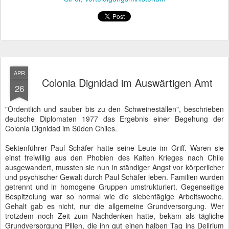
versetzten.
"Es war noch viel schlimmer", bestätigten unisono mehrere der
anwesenden Betroffenen, die heute Abend den Film "Colonia
Dignidad" im Auswärtigen Amt angesehen hatten. Der deutsche
Diplomat Dieter Haller äußerte sich 1987 mit den Worten: "so muss
Theresienstadt gewesen sein". Anschließend bekam er so viel
Druck von der Sekte und deren befreundeten chilenischen
Politikern, dass er sich vorzeitig versetzen ließ.
Generell
hatte sich die
deutsche
Botschaft in
Santiago
nicht mit
Ruhm
geschmückt.
Es gab zwar
ab und zu
wache
Mitarbeiter,
die jedoch
wenig Gehör