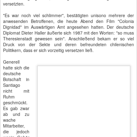
bekamen.
Filmvorführung "Colonia Dignidad" im Auswärtigen Amt
Geflohene
Aussteiger wurden oftmals wieder zurück in die Kolonie gebracht.
Das betraf insbesondere die missbrauchten Kinder, die nach
Ansicht der Botschaft in der Colonia Dignidad am besten
aufgehoben seien. Die Anzahl der Missbrauchsfälle geht weit in
den fünfstelligen Bereich. Kein Wunder also, dass sich nach
Auflösung der Colonia Dignidad die seelischen Verletzungen in
einer Sprengung der berüchtigten Dusche und der Demolierung
des Wandreliefs mit dem eingravierten Spruch "Lasset die Kindlein
zu mir kommen" entluden.
Während man in Chile schon lange über den Kindesmissbrauch in
der Sekte redete, machte sich die deutsche Botschaft eher als
Erfüllungsgehilfe bekannt, so dass sich Aussteiger lieber an die
kanadische Botschaft wandten und dort tatsächlich die benötigte
Hilfe bekamen.
2005 gab es das erste Gehalt für die Sektenmitglieder. Sie kauften
sich davon Kaffee, Kaffeekannen, Fernseher und Mobiltelefone und
waren damit erstmals mit der Außenwelt verbunden. Deutsche
Diplomaten, die in dieser Zeit vor Ort waren, fanden Menschen
vor, die "hoch traumatisiert und Gehirn gewaschen" waren. Paul