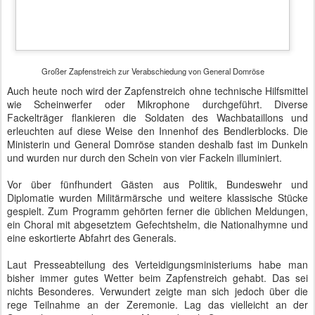
dreiundsechzig Jahren in den wohlverdienten Ruhestand.
"Jetzt ist Zapfenstreich", sagt die Mutter zu ihrem Kind und denkt
vielleicht gar nicht daran, dass neben Vattenfall auch die
Bundeswehr dafür Sorge trägt, dass sie am nächsten Tag wieder
das Licht im Kinderzimmer einschalten kann.
Videos:
Großer Zapfenstreich zur Verabschiedung von General
Domröse
Nationalhymne
Helm ab zum Gebet!
Autor: Matthias Baumann
Gepostet vor
16th March 2016
von
BTB concept Media GmbH
Standort:
Bendlerblock, 10785 Berlin, Deutschland
Labels:
Bundesminister
Bundesregierung
Bundeswehr
Ministerium
SiPol
Verteidigungsministerium