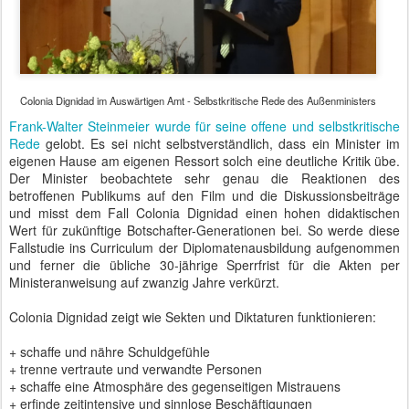
Leute über viele Monate gegen die Zustände in der Colonia
Dignidad gebetet habe. Dann habe der sichtlich demontierte Paul
Schäfer vor einem der Jungen gestanden und gegen die "Mafia"-
das organisierte Gebet - gewettert. Drei Tage später setzte sich
Schäfer nach Argentinien ab, wo er letztlich festgenommen und
verurteilt wurde.
Autor: Matthias Baumann
Gepostet vor
26th April 2016
von
BTB concept Media GmbH
Standort:
Werderscher Markt 1, 10117 Berlin, Deutschland
Labels:
Auswärtiges Amt
Bundesminister
Bundesregierung
Chilenische Botschaft
Minister
Ministerium
Großer Zapfenstreich für General
MAR
16
Domröse