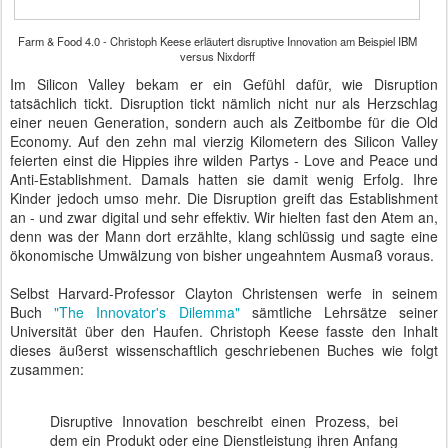
Farm & Food 4.0 - Christoph Keese erläutert disruptive Innovation am Beispiel IBM
versus Nixdorff
Im Silicon Valley bekam er ein Gefühl dafür, wie Disruption
tatsächlich tickt. Disruption tickt nämlich nicht nur als Herzschlag
einer neuen Generation, sondern auch als Zeitbombe für die Old
Economy. Auf den zehn mal vierzig Kilometern des Silicon Valley
feierten einst die Hippies ihre wilden Partys - Love and Peace und
Anti-Establishment. Damals hatten sie damit wenig Erfolg. Ihre
Kinder jedoch umso mehr. Die Disruption greift das Establishment
an - und zwar digital und sehr effektiv. Wir hielten fast den Atem an,
denn was der Mann dort erzählte, klang schlüssig und sagte eine
ökonomische Umwälzung von bisher ungeahntem Ausmaß voraus.
Selbst Harvard-Professor Clayton Christensen werfe in seinem
Buch
"The Innovator's Dilemma"
sämtliche Lehrsätze seiner
Universität über den Haufen. Christoph Keese fasste den Inhalt
dieses äußerst wissenschaftlich geschriebenen Buches wie folgt
zusammen:
Disruptive Innovation beschreibt einen Prozess, bei
dem ein Produkt oder eine Dienstleistung ihren Anfang