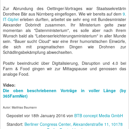
Zur Abrundung des Oettinger-Vortrages war Staatssekretärin
Dorothee Bär aus Nürnberg eingeflogen. Wie wir bereits auf dem
9.
IT-Gipfel
erleben durften, arbeitet sie sehr eng mit Bundesminister
Alexander Dobrindt zusammen. Ihr Ministerium gelte zwar
momentan als "Datenministerium", es solle aber nach ihrem
Wunsch bald als "Lebenserleichterungsministerium" in aller Munde
sein. "Bauer sucht Cloud" war eine ihrer humoristischen Einwürfe,
die sich mit pragmatischen Dingen wie Drohnen zur
Schädlingsbekämpfung abwechselten.
Positiv beeindruckt über Digitalisierung, Disruption und 4.0 bei
Farm & Food gingen wir zur Mittagspause und genossen das
analoge Food.
Video:
Die oben beschriebenen Vorträge in voller Länge (by
365FarmNet)
Autor: Matthias Baumann
Gepostet vor
18th January 2016
von
BTB concept Media GmbH
Standort:
Berliner Congress Center, Alexanderstraße 11, 10178