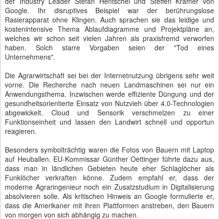
der Industry Leader Stefan Hentschel und Steffen Kramer von
Google. Ihr disruptives Beispiel war der berührungslose
Rasierapparat ohne Klingen. Auch sprachen sie das leidige und
kostenintensive Thema Ablaufdiagramme und Projektpläne an,
welches wir schon seit vielen Jahren als praxisfremd verworfen
haben. Solch starre Vorgaben seien der "Tod eines
Unternehmens".
Die Agrarwirtschaft sei bei der Internetnutzung übrigens sehr weit
vorne. Die Recherche nach neuen Landmaschinen sei nur ein
Anwendungsthema. Inzwischen werde effiziente Düngung und der
gesundheitsorientierte Einsatz von Nutzvieh über 4.0-Technologien
abgewickelt. Cloud und Sensorik verschmelzen zu einer
Funktionseinheit und lassen den Landwirt schnell und opportun
reagieren.
Besonders symbolträchtig waren die Fotos von Bauern mit Laptop
auf Heuballen. EU-Kommissar Günther Oettinger führte dazu aus,
dass man in ländlichen Gebieten heute eher Schlaglöcher als
Funklöcher verkraften könne. Zudem empfahl er, dass der
moderne Agraringenieur noch ein Zusatzstudium in Digitalisierung
absolvieren solle. Als kritischen Hinweis an Google formulierte er,
dass die Amerikaner mit ihren Plattformen anstreben, den Bauern
von morgen von sich abhängig zu machen.