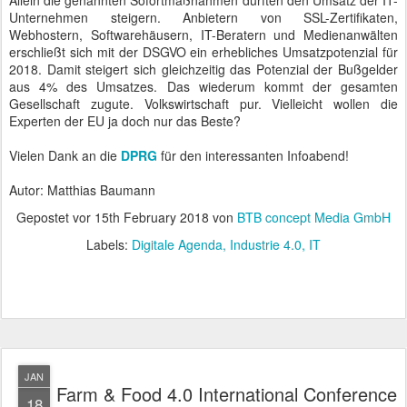
Allein die genannten Sofortmaßnahmen dürften den Umsatz der IT-
Unternehmen steigern. Anbietern von SSL-Zertifikaten,
Webhostern, Softwarehäusern, IT-Beratern und Medienanwälten
erschließt sich mit der DSGVO ein erhebliches Umsatzpotenzial für
2018. Damit steigert sich gleichzeitig das Potenzial der Bußgelder
aus 4% des Umsatzes. Das wiederum kommt der gesamten
Gesellschaft zugute. Volkswirtschaft pur. Vielleicht wollen die
Experten der EU ja doch nur das Beste?
Vielen Dank an die
DPRG
für den interessanten Infoabend!
Autor: Matthias Baumann
Gepostet vor
15th February 2018
von
BTB concept Media GmbH
Labels:
Digitale Agenda
Industrie 4.0
IT
JAN
Farm & Food 4.0 International Conference
18