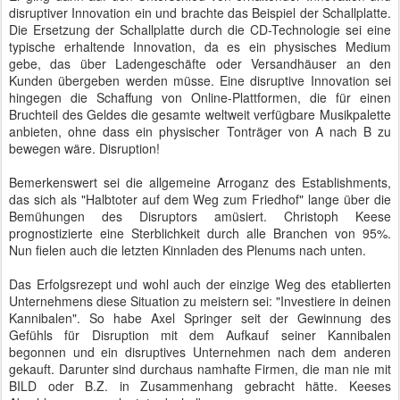
disruptiver Innovation ein und brachte das Beispiel der Schallplatte.
Die Ersetzung der Schallplatte durch die CD-Technologie sei eine
typische erhaltende Innovation, da es ein physisches Medium
gebe, das über Ladengeschäfte oder Versandhäuser an den
Kunden übergeben werden müsse. Eine disruptive Innovation sei
hingegen die Schaffung von Online-Plattformen, die für einen
Bruchteil des Geldes die gesamte weltweit verfügbare Musikpalette
anbieten, ohne dass ein physischer Tonträger von A nach B zu
bewegen wäre. Disruption!
Bemerkenswert sei die allgemeine Arroganz des Establishments,
das sich als "Halbtoter auf dem Weg zum Friedhof" lange über die
Bemühungen des Disruptors amüsiert. Christoph Keese
prognostizierte eine Sterblichkeit durch alle Branchen von 95%.
Nun fielen auch die letzten Kinnladen des Plenums nach unten.
Das Erfolgsrezept und wohl auch der einzige Weg des etablierten
Unternehmens diese Situation zu meistern sei: "Investiere in deinen
Kannibalen". So habe Axel Springer seit der Gewinnung des
Gefühls für Disruption mit dem Aufkauf seiner Kannibalen
begonnen und ein disruptives Unternehmen nach dem anderen
gekauft. Darunter sind durchaus namhafte Firmen, die man nie mit
BILD oder B.Z. in Zusammenhang gebracht hätte. Keeses