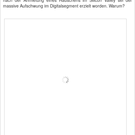
nach der Anmietung eines Häuschens im Silicon Valley sei der
massive Aufschwung im Digitalsegment erzielt worden. Warum?