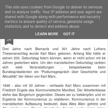
BTB concept Media GmbH
Presseberichte zu Bundespolitik, Diplomatie, Sicherheitspolitik, Wirtschaft, Fahrzeugtechnik und IT - Pressedienst, Fachartikel, Bildredaktion, O-Ton-Videos
This site uses cookies from Google to deliver its services
and to analyze traffic. Your IP address and user-agent are
shared with Google along with performance and security
metrics to ensure quality of service, generate usage
statistics, and to detect and address abuse.
MAY
LEARN MORE
GOT IT
Karl Marx und das Gespenst der DSGVO
24
Drei Jahre nach Bismarck und 301 Jahre nach Luthers
Thesenanschlag wurde Karl Marx geboren. Anfang Mai hätte er
seinen 200. Geburtstag feiern können, wenn er nicht schon mit 64
Jahren gestorben wäre. Um den marxistischen Geburtstag rankten
sich viele Veranstaltungen - beispielsweise beim
Bundespräsidenten ein "Podiumsgespräch über Geschichte und
Aktualität" der Ideen von Karl Marx.
1848 - also mit 30 Jahren - verfasste Karl Marx zusammen mit
Friedrich Engels das Kommunistische Manifest. Der Arbeiterklasse
stehe das Bürgertum gegenüber. Dieses sei zu bekämpfen und im
Ergebnis der Kommunismus zu etablieren. Kommunismus in der
marxistischen Auffassung bedeutet, dass Alles Allen gehöre und