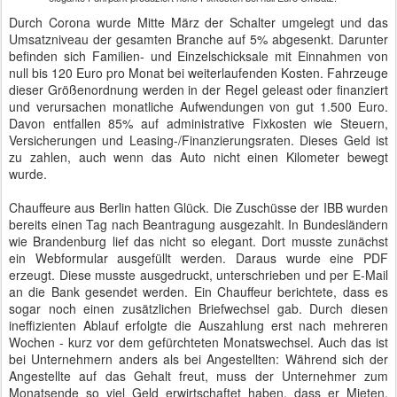
Durch Corona wurde Mitte März der Schalter umgelegt und das
Umsatzniveau der gesamten Branche auf 5% abgesenkt. Darunter
befinden sich Familien- und Einzelschicksale mit Einnahmen von
null bis 120 Euro pro Monat bei weiterlaufenden Kosten. Fahrzeuge
dieser Größenordnung werden in der Regel geleast oder finanziert
und verursachen monatliche Aufwendungen von gut 1.500 Euro.
Davon entfallen 85% auf administrative Fixkosten wie Steuern,
Versicherungen und Leasing-/Finanzierungsraten. Dieses Geld ist
zu zahlen, auch wenn das Auto nicht einen Kilometer bewegt
wurde.
Chauffeure aus Berlin hatten Glück. Die Zuschüsse der IBB wurden
bereits einen Tag nach Beantragung ausgezahlt. In Bundesländern
wie Brandenburg lief das nicht so elegant. Dort musste zunächst
ein Webformular ausgefüllt werden. Daraus wurde eine PDF
erzeugt. Diese musste ausgedruckt, unterschrieben und per E-Mail
an die Bank gesendet werden. Ein Chauffeur berichtete, dass es
sogar noch einen zusätzlichen Briefwechsel gab. Durch diesen
ineffizienten Ablauf erfolgte die Auszahlung erst nach mehreren
Wochen - kurz vor dem gefürchteten Monatswechsel. Auch das ist
bei Unternehmern anders als bei Angestellten: Während sich der
Angestellte auf das Gehalt freut, muss der Unternehmer zum
Monatsende so viel Geld erwirtschaftet haben, dass er Mieten,