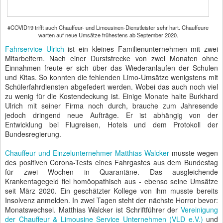
#COVID19 trifft auch Chauffeur- und Limousinen-Dienstleister sehr hart. Chauffeure
warten auf neue Umsätze frühestens ab September 2020.
Fahrservice Ulrich
ist ein kleines Familienunternehmen mit zwei
Mitarbeitern. Nach einer Durststrecke von zwei Monaten ohne
Einnahmen freute er sich über das Wiederanlaufen der Schulen
und Kitas. So konnten die fehlenden Limo-Umsätze wenigstens mit
Schülerfahrdiensten abgefedert werden. Wobei das auch noch viel
zu wenig für die Kostendeckung ist. Einige Monate halte Burkhard
Ulrich mit seiner Firma noch durch, brauche zum Jahresende
jedoch dringend neue Aufträge. Er ist abhängig von der
Entwicklung bei Flugreisen, Hotels und dem Protokoll der
Bundesregierung.
Chauffeur und Einzelunternehmer Matthias Walcker
musste wegen
des positiven Corona-Tests eines Fahrgastes aus dem Bundestag
für zwei Wochen in Quarantäne. Das ausgleichende
Krankentagegeld fiel homöopathisch aus - ebenso seine Umsätze
seit März 2020. Ein geschätzter Kollege von ihm musste bereits
Insolvenz anmelden. In zwei Tagen steht der nächste Horror bevor:
Monatswechsel. Matthias Walcker ist Schriftführer der
Vereinigung
der Chauffeur & Limousine Service Unternehmen (VLD e.V.)
und