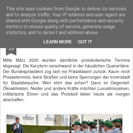
BTB concept Media GmbH
Presseberichte zu Bundespolitik, Diplomatie, Sicherheitspolitik, Wirtschaft, Fahrzeugtechnik und IT - Pressedienst, Fachartikel, Bildredaktion, O-Ton-Videos
This site uses cookies from Google to deliver its services
and to analyze traffic. Your IP address and user-agent are
shared with Google along with performance and security
metrics to ensure quality of service, generate usage
statistics, and to detect and address abuse.
MAY
LEARN MORE
GOT IT
#COVID19 - Tod einer Branche
29
Mitte März 2020 wurden sämtliche protokollarische Termine
abgesagt. Die Kanzlerin verschwand in der häuslichen Quarantäne.
Der Bundespräsident zog sich ins Präsidialamt zurück. Kaum noch
Pressetermine, leere Straßen und keine Sperrungen der Innenstadt
für Staatsbesuche. Wen stört das schon? Ganz im Gegenteil:
Ökoaktivisten, Neider und andere Kräfte möchten Luxuslimousinen,
militärische Ehren und das Protokoll lieber heute als morgen
abschaffen.