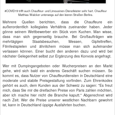
#COVID19 trifft auch Chauffeur- und Limousinen-Dienstleister sehr hart. Chauffeur
Matthias Walcker unterwegs auf den leeren Straßen Berlins.
Mehrere Quellen berichten, dass die Chauffeure ein
außerordentlich kollegiales Verhältnis zueinander haben. Jeder
gönne seinem Wettbewerber ein Stück vom Kuchen. Man wisse,
dass man sich gegenseitig brauche. Bei Großaufträgen wie
mehrtägigen Staatsbesuchen, Messen, Gipfeltreffen,
Filmfestspielen und ähnlichem müsse man sich aufeinander
verlassen können. Einer bucht den anderen dazu und wird bei
nächster Gelegenheit selbst zur Ergänzung des Konvois angefragt.
Wer mit Dumpingangeboten oder Wucherpreisen an den Markt
gehe, wird sich bald ein anderes Geschäft suchen müssen. So
kommt es, dass Nutzer von Chauffeurdiensten in Deutschland eine
moderate und stabile Preisgestaltung vorfinden. Zum Ehrenkodex
gehört es auch, dem Kunden aus der Schweiz zu sagen: "Es freut
mich, dass Sie mir die dreifachen Preise von Paris zahlen möchten,
aber ich mache hier nicht die Branche kaputt." Abgerechnet wird
nach Zeit. Wer die Preise unserer westlichen Nachbarn gewohnt
ist, kann in Deutschland üppige Ausfahrten buchen.