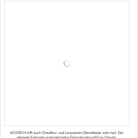
#COVID19 trifft auch Chauffeur- und Limousinen-Dienstleister sehr hart. Der
elegante Fuhrpark produziert hohe Fixkosten bei null Euro Umsatz.