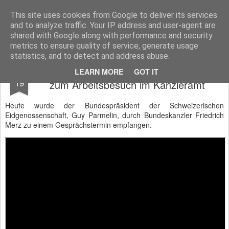
BTB concept Media GmbH
Presseberichte zu Bundespolitik, Diplomatie, Sicherheitspolitik, Wirtschaft, Fahrzeugtechnik und IT - Pressedienst, Fachartikel, Bildredaktion, O-Ton-Videos
This site uses cookies from Google to deliver its services
and to analyze traffic. Your IP address and user-agent are
shared with Google along with performance and security
metrics to ensure quality of service, generate usage
statistics, and to detect and address abuse.
Schweizerischer Präsident Guy Parmelin
MAY
LEARN MORE
GOT IT
19
zum Arbeitsbesuch im Kanzleramt
Heute wurde der Bundespräsident der Schweizerischen
Eidgenossenschaft, Guy Parmelin, durch Bundeskanzler Friedrich
Merz zu einem Gesprächstermin empfangen.