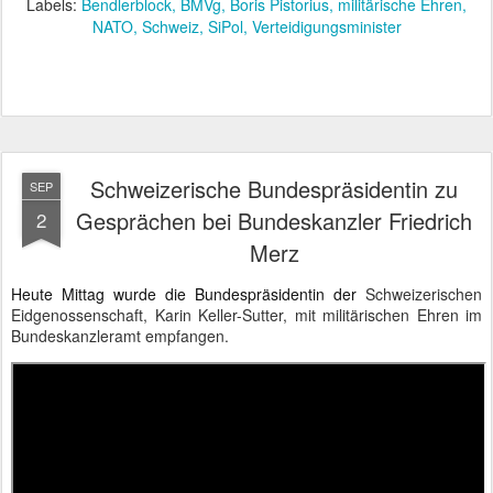
Labels:
Bendlerblock
BMVg
Boris Pistorius
militärische Ehren
NATO
Schweiz
SiPol
Verteidigungsminister
Schweizerische Bundespräsidentin zu
SEP
Gesprächen bei Bundeskanzler Friedrich
2
Merz
Heute Mittag wurde die Bundespräsidentin der
Schweizerischen
Eidgenossenschaft, Karin Keller-Sutter, mit militärischen Ehren im
Bundeskanzleramt empfangen.