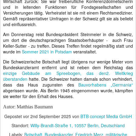
Wirtschaft zurück: Sie war freiberufliche Konferenzdolmetscherin
und in leitenden Funktionen für Fondsgesellschaften und
Versicherungen tätig. Verheiratet ist sie mit einem Rechtsmediziner.
Gemäß repräsentativer Umfragen in der Schweiz gilt sie als beliebt
und einflussreich.
Am Donnerstag reist Bundespräsident Steinmeier in die Schweiz,
um dort die deutschsprachigen Staatsoberhäupter -
auch Frau
Keller-Sutter - zu treffen. Dieses Treffen findet regelmäßig statt und
wurde im
Sommer 2021 in Potsdam
veranstaltet.
Die Schweizerische Botschaft liegt übrigens nur wenige Meter vom
Bundeskanzleramt entfernt und ist neben dem Reichstag das
einzige Gebäude am Spreebogen, das den2. Weltkrieg
überstanden
hatte. Die Schweizer hatten damals schon verhindert,
dass das Haus zugunsten des
Bauvorhabens „Germania“
abgerissen wurde. Als Berlin 1945 eingenommen wurde, kämpften
sie weiter für den Erhalt des Hauses.
Autor: Matthias Baumann
Gepostet vor
2nd September 2025
von
BTB concept Media GmbH
Standort:
Willy-Brandt-Straße 1, 10557 Berlin, Deutschland
Labels:
Botschaft
Bundeskanzler
Friedrich Merz
militärische